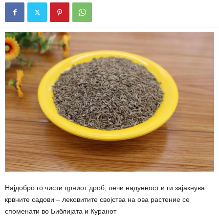
Најдобро го чисти црниот дроб, лечи надуеност и ги зајакнува
крвните садови – лековитите својства на ова растение се
споменати во Библијата и Куранот