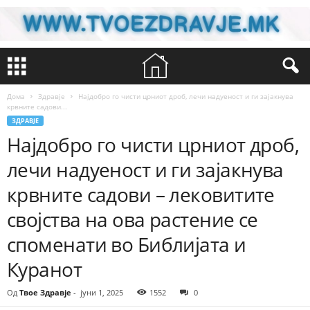
Дома
Здравје
Најдобро го чисти црниот дроб, лечи надуеност и ги зајакнува
крвните садови...
ЗДРАВЈЕ
Најдобро го чисти црниот дроб,
лечи надуеност и ги зајакнува
крвните садови – лековитите
својства на ова растение се
споменати во Библијата и
Куранот
Од
Твое Здравје
-
јуни 1, 2025
1552
0