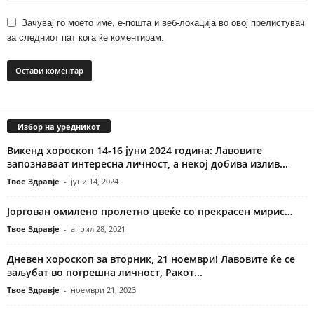
Зачувај го моето име, е-пошта и веб-локација во овој прелистувач
за следниот пат кога ќе коментирам.
Избор на уредникот
Викенд хороскоп 14-16 јуни 2024 година: Лавовите
запознаваат интересна личност, а некој добива излив...
Твое Здравје
-
јуни 14, 2024
Јоргован омилено пролетно цвеќе со прекрасен мирис…
Твое Здравје
-
април 28, 2021
Дневен хороскоп за вторник, 21 ноември! Лавовите ќе се
заљубат во погрешна личност, Ракот...
Твое Здравје
-
ноември 21, 2023