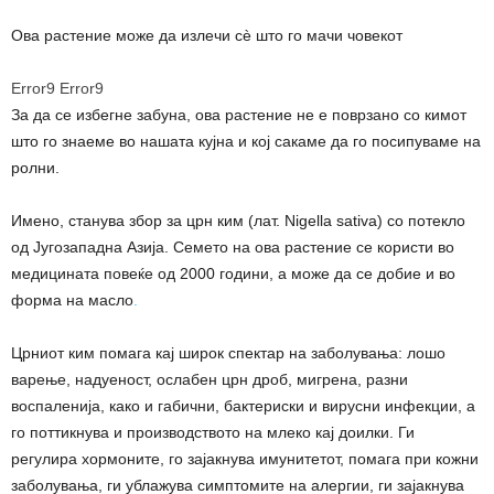
Ова растение може да излечи сè што го мачи човекот
Error9
Error9
За да се избегне забуна, ова растение не е поврзано со кимот
што го знаеме во нашата кујна и кој сакаме да го посипуваме на
ролни.
Имено, станува збор за црн ким (лат. Nigella sativa) со потекло
од Југозападна Азија. Семето на ова растение се користи во
медицината повеќе од 2000 години, а може да се добие и во
форма на масло
.
Црниот ким помага кај широк спектар на заболувања: лошо
варење, надуеност, ослабен црн дроб, мигрена, разни
воспаленија, како и габични, бактериски и вирусни инфекции, а
го поттикнува и производството на млеко кај доилки. Ги
регулира хормоните, го зајакнува имунитетот, помага при кожни
заболувања, ги ублажува симптомите на алергии, ги зајакнува