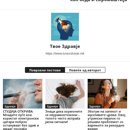
Твое Здравје
https://www.tvoezdravje.mk
Поврзани постови
Повеќе од авторот
Здравје
Здравје
Здравје
СТУДИЈА ОТКРИВА:
Знаци дека хормоните
Збогум на запекот и
Младите луѓе кои
се неурамнотежени –
мрзливите црева: Овој
користат електронски
телото често испраќа
утрински пијалок го
цигари побрзо
јасни сигнали!
решава проблемот со
остануваат без здив и
варењето за рекордно
имаат послаба
време