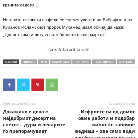
крвните садови…
Неговите лековити својства се споменуваат и во Библијата и во
Куранот. Исламскиот пророк Мухамед имал обичај да каже:
„Црниот ким ги лекува сите болести освен смртта“.
Error9
Error9
Error9
ОЗНАКА
ЗДРАВЈЕ
КИМ
НАДУЕНОСТ
РАСТЕНИЕ
ТВОЕ ЗДРАВЈЕ
ЦРН КИМ
Претходна објава
Следна објава
Докажано е дека е
Исфрлете ги од домот
најдобриот десерт на
овие работи и подобар
светот – дури и лекарите
живот ќе започне
го препорачуваат
веднаш – ова само води
кон беда и сиромаштија