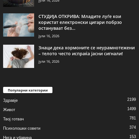
јули 16, 2026
СТУДИЈА ОТКРИВА: Младите луѓе кои
користат електронски цигари побрзо
остануваат без...
јули 16, 2026
Знаци дека хормоните се неурамнотежени
– телото често испраќа јасни сигнали!
јули 16, 2026
Популарни категории
2199
Здравје
1499
Живот
781
Твој готвач
374
Психолошки совети
153
Нега и убавина