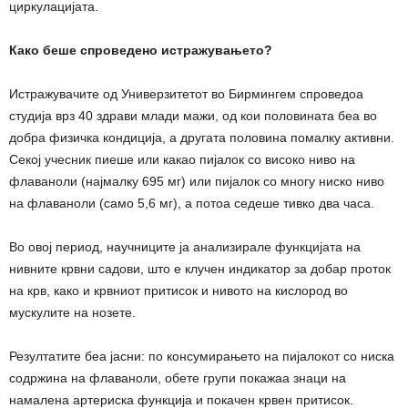
циркулацијата.
Како беше спроведено истражувањето?
Истражувачите од Универзитетот во Бирмингем спроведоа
студија врз 40 здрави млади мажи, од кои половината беа во
добра физичка кондиција, а другата половина помалку активни.
Секој учесник пиеше или какао пијалок со високо ниво на
флаваноли (најмалку 695 мг) или пијалок со многу ниско ниво
на флаваноли (само 5,6 мг), а потоа седеше тивко два часа.
Во овој период, научниците ја анализирале функцијата на
нивните крвни садови, што е клучен индикатор за добар проток
на крв, како и крвниот притисок и нивото на кислород во
мускулите на нозете.
Резултатите беа јасни: по консумирањето на пијалокот со ниска
содржина на флаваноли, обете групи покажаа знаци на
намалена артериска функција и покачен крвен притисок.