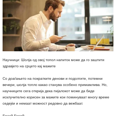
Научници: Шолја од овој топол напиток може да го заштити
здравјето на срцето кај мажите
Со доаѓањето на пократките денови и подолгите, потемни
вечери, шолја топло какао станува особено примамлива. Но,
научниците сега открија дека пијалокот може да биде
исклучително корисен за мажите кои поминуваат многу време
седејќи и немаат можност редовно да вежбаат.
Error9
Error9