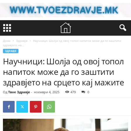
Дома
Здравје
Научници: Шолја од овој топол напиток може да го заштити
здравјето на...
ЗДРАВЈЕ
Научници: Шолја од овој топол
напиток може да го заштити
здравјето на срцето кај мажите
Од
Твое Здравје
-
ноември 4, 2025
479
0