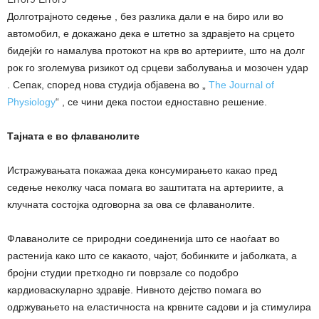
Долготрајното седење , без разлика дали е на биро или во
автомобил, е докажано дека е штетно за здравјето на срцето
бидејќи го намалува протокот на крв во артериите, што на долг
рок го зголемува ризикот од срцеви заболувања и мозочен удар
. Сепак, според нова студија објавена во „
The Journal of
Physiology
“ , се чини дека постои едноставно решение.
Тајната е во флаванолите
Истражувањата покажаа дека консумирањето какао пред
седење неколку часа помага во заштитата на артериите, а
клучната состојка одговорна за ова се флаванолите.
Флаванолите се природни соединенија што се наоѓаат во
растенија како што се какаото, чајот, бобинките и јаболката, а
бројни студии претходно ги поврзале со подобро
кардиоваскуларно здравје. Нивното дејство помага во
одржувањето на еластичноста на крвните садови и ја стимулира