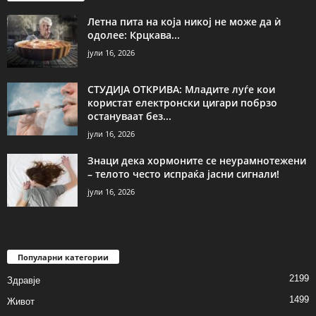
Летна пита на која никој не може да ѝ
одолее: Крцкава...
јули 16, 2026
СТУДИЈА ОТКРИВА: Младите луѓе кои
користат електронски цигари побрзо
остануваат без...
јули 16, 2026
Знаци дека хормоните се неурамнотежени
– телото често испраќа јасни сигнали!
јули 16, 2026
Популарни категории
2199
Здравје
1499
Живот