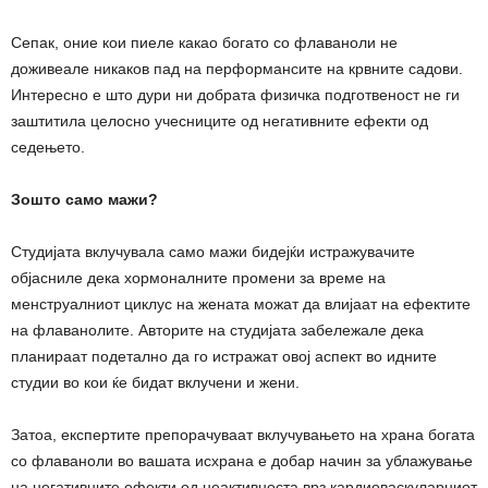
Сепак, оние кои пиеле какао богато со флаваноли не
доживеале никаков пад на перформансите на крвните садови.
Интересно е што дури ни добрата физичка подготвеност не ги
заштитила целосно учесниците од негативните ефекти од
седењето.
Зошто само мажи?
Студијата вклучувала само мажи бидејќи истражувачите
објасниле дека хормоналните промени за време на
менструалниот циклус на жената можат да влијаат на ефектите
на флаванолите. Авторите на студијата забележале дека
планираат подетално да го истражат овој аспект во идните
студии во кои ќе бидат вклучени и жени.
Затоа, експертите препорачуваат вклучувањето на храна богата
со флаваноли во вашата исхрана е добар начин за ублажување
на негативните ефекти од неактивноста врз кардиоваскуларниот