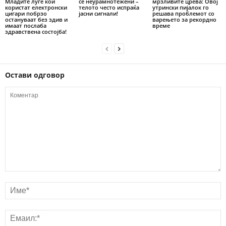
Младите луѓе кои
се неурамнотежени –
мрзливите црева: Овој
користат електронски
телото често испраќа
утрински пијалок го
цигари побрзо
јасни сигнали!
решава проблемот со
остануваат без здив и
варењето за рекордно
имаат послаба
време
здравствена состојба!
Остави одговор