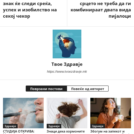
знак ќе следи среќа,
срцето не треба да ги
успех и изобилство на
комбинираат двата вида
секој чекор
пијалоци
Твое Здравје
https://www.tvoezdravje.mk
Поврзани постови
Повеќе од авторот
Здравје
Здравје
Здравје
СТУДИЈА ОТКРИВА:
Знаци дека хормоните
Збогум на запекот и