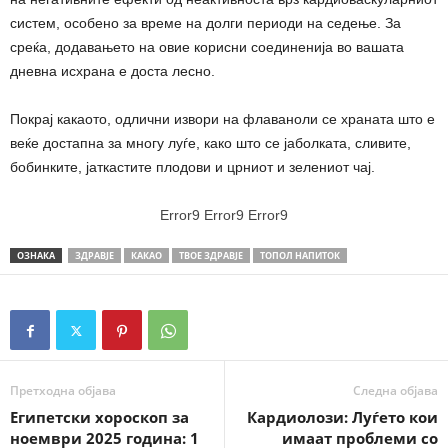
систем, особено за време на долги периоди на седење. За
среќа, додавањето на овие корисни соединенија во вашата
дневна исхрана е доста лесно.
Покрај какаото, одлични извори на флаваноли се храната што е
веќе достапна за многу луѓе, како што се јаболката, сливите,
бобинките, јаткастите плодови и црниот и зелениот чај.
Error9
Error9
Error9
ОЗНАКА
ЗДРАВЈЕ
КАКАО
ТВОЕ ЗДРАВЈЕ
ТОПОЛ НАПИТОК
Претходна објава
Следна објава
Египетски хороскоп за
Кардиолози: Луѓето кои
ноември 2025 година: 1
имаат проблеми со