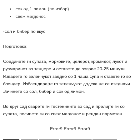
сок од 1 лимон (по избор)
свеж магдонос
-сол и бибер по вкус
Подготовка:
Соединете ги супата, морковите, целерот, кромидот, лукот и
рузмаринот во тенџере и оставете да зоврие 20-25 минути.
Извадете го зеленчукот заедно со 1 чаша супа и ставете го во
блендер. Изблендирајте го зеленчукот додека не се изедначи.
Зачинете со сол, бибер и сок од лимон.
Во друг сад сварете ги тестенините во сад и прелијте ги со
супата, посипете ги со свеж магдонос и рендан пармезан.
Error9
Error9
Error9