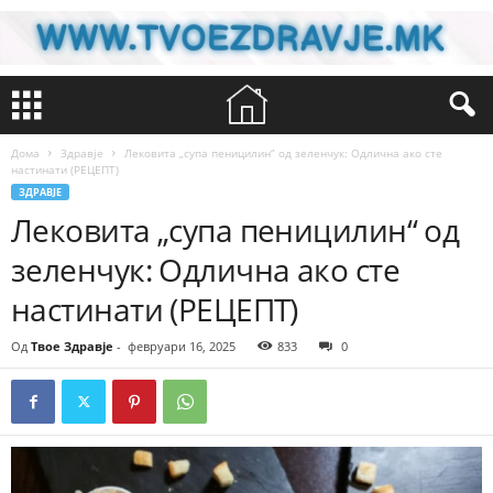
Дома
Здравје
Лековита „супа пеницилин“ од зеленчук: Одлична ако сте
настинати (РЕЦЕПТ)
ЗДРАВЈЕ
Лековита „супа пеницилин“ од
зеленчук: Одлична ако сте
настинати (РЕЦЕПТ)
Од
Твое Здравје
-
февруари 16, 2025
833
0