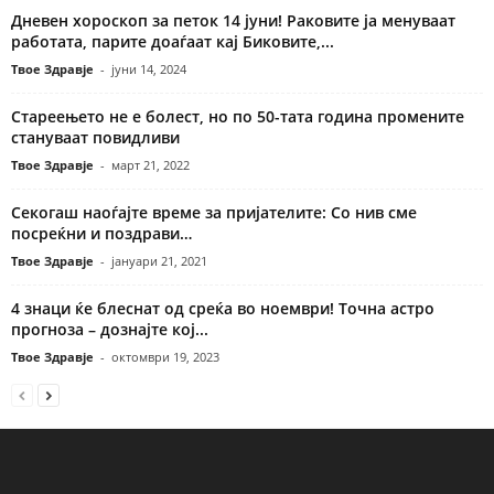
Дневен хороскоп за петок 14 јуни! Раковите ја менуваат
работата, парите доаѓаат кај Биковите,...
Твое Здравје
-
јуни 14, 2024
Стареењето не е болест, но по 50-тата година промените
стануваат повидливи
Твое Здравје
-
март 21, 2022
Секогаш наоѓајте време за пријателите: Со нив сме
посреќни и поздрави…
Твое Здравје
-
јануари 21, 2021
4 знаци ќе блеснат од среќа во ноември! Точна астро
прогноза – дознајте кој...
Твое Здравје
-
октомври 19, 2023