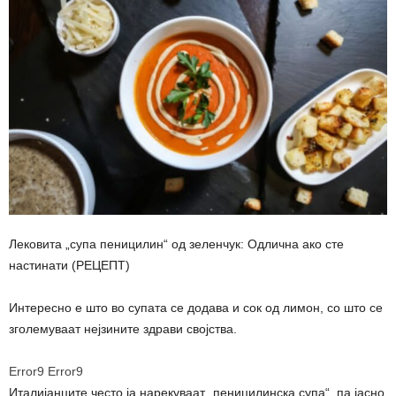
Лековита „супа пеницилин“ од зеленчук: Одлична ако сте
настинати (РЕЦЕПТ)
Интересно е што во супата се додава и сок од лимон, со што се
зголемуваат нејзините здрави својства.
Error9
Error9
Италијанците често ја нарекуваат „пеницилинска супа“, па јасно