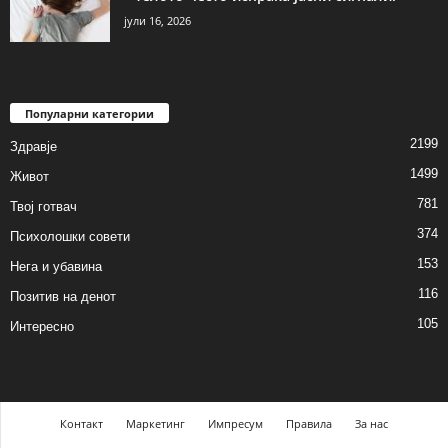
јули 16, 2026
Популарни категории
2199
Здравје
1499
Живот
781
Твој готвач
374
Психолошки совети
153
Нега и убавина
116
Позитив на денот
105
Интересно
Контакт
Маркетинг
Импресум
Правила
За нас