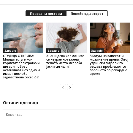
Поврзани постови
Повеќе од авторот
Здравје
Здравје
Здравје
СТУДИЈА ОТКРИВА:
Знаци дека хормоните
Збогум на запекот и
Младите луѓе кои
се неурамнотежени –
мрзливите црева: Овој
користат електронски
телото често испраќа
утрински пијалок го
цигари побрзо
јасни сигнали!
решава проблемот со
остануваат без здив и
варењето за рекордно
имаат послаба
време
здравствена состојба!
Остави одговор