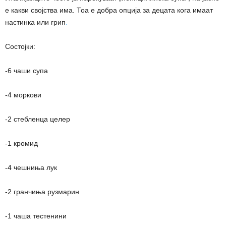
е какви својства има. Тоа е добра опција за децата кога имаат
настинка или грип
.
Состојки:
-6 чаши супа
-4 моркови
-2 стебленца целер
-1 кромид
-4 чешниња лук
-2 гранчиња рузмарин
-1 чаша тестенини