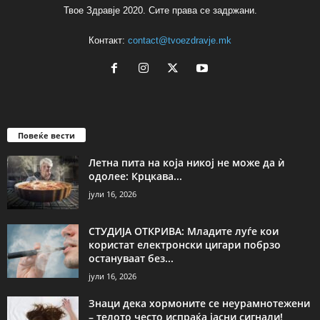
Твое Здравје 2020. Сите права се задржани.
Контакт:
contact@tvoezdravje.mk
Повеќе вести
Летна пита на која никој не може да ѝ
одолее: Крцкава...
јули 16, 2026
СТУДИЈА ОТКРИВА: Младите луѓе кои
користат електронски цигари побрзо
остануваат без...
јули 16, 2026
Знаци дека хормоните се неурамнотежени
– телото често испраќа јасни сигнали!