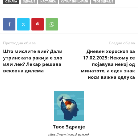
ОЗНАКА
ЗДРАВЈЕ
НАСТИНКА
СУПА ПЕНИЦИЛИН
ТВОЕ ЗДРАВЈЕ
Претходна објава
Следна објава
Што мислите вие? Дали
Дневен хороскоп за
утринската ракија е зло
17.02.2025: Некому се
или лек? Лекар решава
појавува некој од
вековна дилема
минатото, а еден знак
носи важна одлука
Твое Здравје
https://www.tvoezdravje.mk