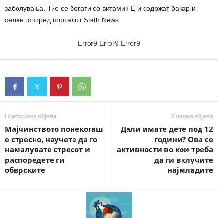
заболувања. Тие се богати со витамин Е и содржат бакар и
селен, според порталот Steth News.
Error9
Error9
Error9
Претходна објава
Следна објава
Мајчинството понекогаш
Дали имате дете под 12
е стресно, научете да го
години? Ова се
намалувате стресот и
активности во кои треба
распоредете ги
да ги вклучите
обврските
најмладите