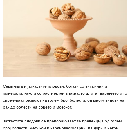
Семињата и јаткастите плодови, богати со витамини и
минерали, како и со растителни влакна, го штитат варењето и го
спречуваат развојот на голем број болести, од многу видови на
рак до болести на срцето и мозокот.
Јаткастите плодови се препорачуваат за превенција од голем
број болести, меѓу кои и кардиоваскуларни, па дури и некои