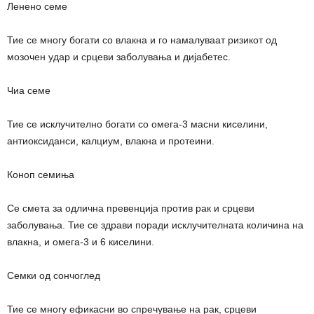
Ленено семе
Тие се многу богати со влакна и го намалуваат ризикот од
мозочен удар и срцеви заболувања и дијабетес.
Чиа семе
Тие се исклучително богати со омега-3 масни киселини,
антиоксиданси, калциум, влакна и протеини.
Коноп семиња
Се смета за одлична превенција против рак и срцеви
заболувања. Тие се здрави поради исклучителната количина на
влакна, и омега-3 и 6 киселини.
Семки од сончоглед
Тие се многу ефикасни во спречување на рак, срцеви