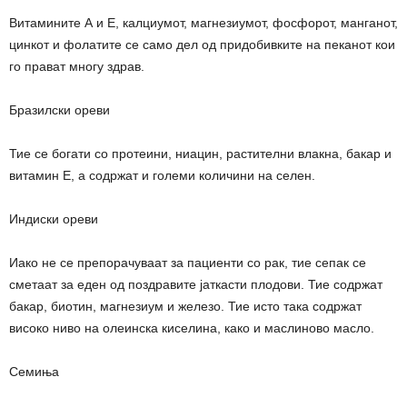
Витамините А и Е, калциумот, магнезиумот, фосфорот, манганот,
цинкот и фолатите се само дел од придобивките на пеканот кои
го прават многу здрав.
Бразилски ореви
Тие се богати со протеини, ниацин, растителни влакна, бакар и
витамин Е, а содржат и големи количини на селен.
Индиски ореви
Иако не се препорачуваат за пациенти со рак, тие сепак се
сметаат за еден од поздравите јаткасти плодови. Тие содржат
бакар, биотин, магнезиум и железо. Тие исто така содржат
високо ниво на олеинска киселина, како и маслиново масло.
Семиња