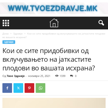
Дома
Здравје
Кои се сите придобивки од вклучувањето на јаткастите плодови
во вашата исхрана?
ЗДРАВЈЕ
Кои се сите придобивки од
вклучувањето на јаткастите
плодови во вашата исхрана?
Од
Твое Здравје
-
ноември 25, 2021
1339
0