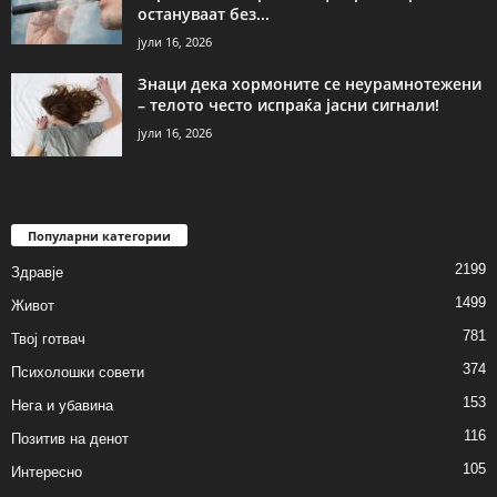
остануваат без...
јули 16, 2026
Знаци дека хормоните се неурамнотежени
– телото често испраќа јасни сигнали!
јули 16, 2026
Популарни категории
2199
Здравје
1499
Живот
781
Твој готвач
374
Психолошки совети
153
Нега и убавина
116
Позитив на денот
105
Интересно