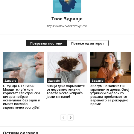
Твое Здравје
https://www.tvoezdravje.mk
Поврзани постови
Повеќе од авторот
Здравје
Здравје
Здравје
СТУДИЈА ОТКРИВА:
Знаци дека хормоните
Збогум на запекот и
Младите луѓе кои
се неурамнотежени –
мрзливите црева: Овој
користат електронски
телото често испраќа
утрински пијалок го
цигари побрзо
јасни сигнали!
решава проблемот со
остануваат без здив и
варењето за рекордно
имаат послаба
време
здравствена состојба!
Остави одговор