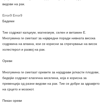
видови на рак.
Error9
Error9
Бадеми
Тие содржат калциум, магнезиум, селен и витамин Е.
Многумина ги сметаат за највредни поради нивната висока
содржина на влакна, кои се корисни за спречување на висок
холестерол и развој на рак.
Ореви
Многумина ги сметаат оревите за најздрави јаткасти плодови,
бидејќи содржат елагична киселина, која е корисна за
превенција од разни видови на рак. Тие се добри за здравјето
на срцето и мозокот.
Пекан ореви