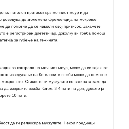
ополнителен притисок врз мочниот меур и да
то доведува до зголемена фреквенција на мокрење.
е да помогне да се намали овој притисок. Закажете
 што е регистриран диететичар, доколку ви треба помош
тегија за губење на тежината.
ходни за контрола на мочниот меур, може да се зајакнат
вното изведување на Кегеловите вежби може да помогне
 мокрењето. Стиснете ги мускулите во вагината како да
а да извршите вежба Кегел. 3-4 пати на ден, држете ја
орете 10 пати.
ност да ги релаксира мускулите. Некои поединци