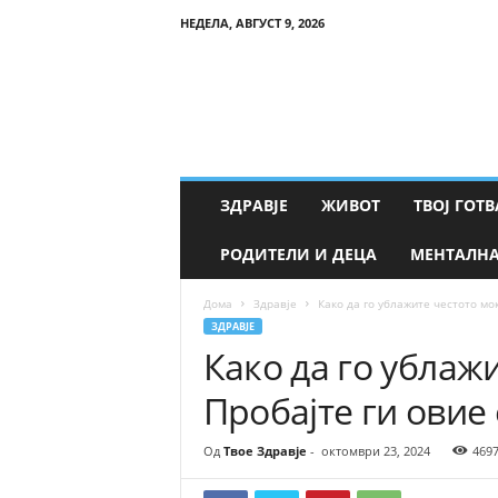
НЕДЕЛА, АВГУСТ 9, 2026
Т
в
о
е
З
д
р
ЗДРАВЈЕ
ЖИВОТ
ТВОЈ ГОТВ
а
в
РОДИТЕЛИ И ДЕЦА
МЕНТАЛНА
ј
е
Дома
Здравје
Како да го ублажите честото мо
ЗДРАВЈЕ
Како да го ублаж
Пробајте ги овие
Од
Твое Здравје
-
октомври 23, 2024
469