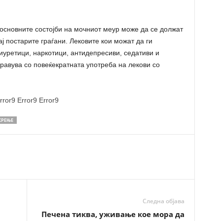
сновните состојби на мочниот меур може да се должат
ј постарите граѓани. Лековите кои можат да ги
иуретици, наркотици, антидепресиви, седативи и
равува со повеќекратната употреба на лекови со
rror9
Error9
Error9
КРЕЊЕ
Следна објава
Печена тиква, уживање кое мора да