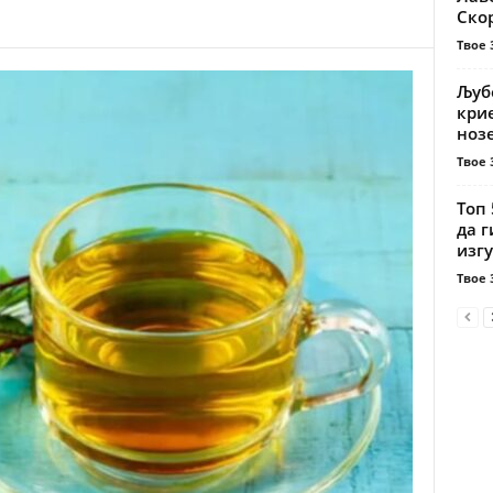
Скор
Твое 
Љубо
крие
нозе,
Твое 
Топ
да г
изг
Твое 