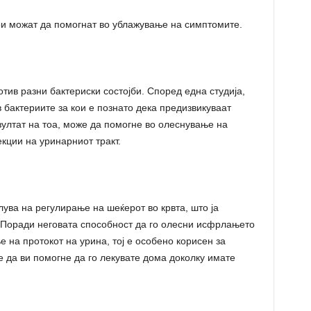
ои можат да помогнат во ублажување на симптомите.
тив разни бактериски состојби. Според една студија,
 бактериите за кои е познато дека предизвикуваат
зултат на тоа, може да помогне во олеснување на
кции на уринарниот тракт.
лува на регулирање на шеќерот во крвта, што ја
 Поради неговата способност да го олесни исфрлањето
 на протокот на урина, тој е особено корисен за
 да ви помогне да го лекувате дома доколку имате