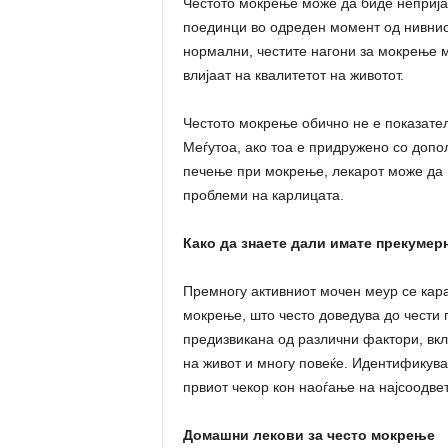
Честото мокрење може да биде неприја
поединци во одреден момент од нивнио
нормални, честите нагони за мокрење м
влијаат на квалитетот на животот.
Честото мокрење обично не е показател
Меѓутоа, ако тоа е придружено со допо
печење при мокрење, лекарот може да и
проблеми на карлицата.
Како да знаете дали имате прекумер
Премногу активниот мочен меур се кар
мокрење, што често доведува до чести 
предизвикана од различни фактори, вклу
на живот и многу повеќе. Идентификув
првиот чекор кон наоѓање на најсоодве
Домашни лекови за често мокрење