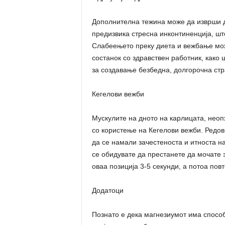
Дополнителна тежина може да изврши д
предизвика стресна инконтиненција, ш
Слабеењето преку диета и вежбање мож
состанок со здравствен работник, како
за создавање безбедна, долгорочна стра
Кегелови вежби
Мускулите на дното на карлицата, неоп
со користење на Кегелови вежби. Редо
да се намали зачестеноста и итноста на
се обидувате да престанете да мочате з
оваа позиција 3-5 секунди, а потоа повт
Додатоци
Познато е дека магнезиумот има способ