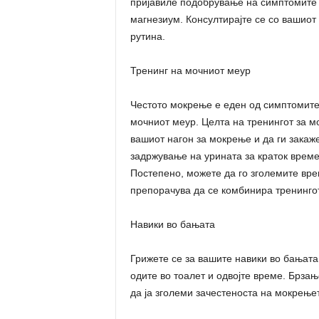
пријавиле подобрување на симптомите 
магнезиум. Консултирајте се со вашиот
рутина.
Тренинг на мочниот меур
Честото мокрење е еден од симптомите
мочниот меур. Целта на тренингот за мо
вашиот нагон за мокрење и да ги закаже
задржување на урината за краток време
Постепено, можете да го зголемите врем
препорачува да се комбинира тренинго
Навики во бањата
Грижете се за вашите навики во бањата
одите во тоалет и одвојте време. Брз
да ја зголеми зачестеноста на мокрење