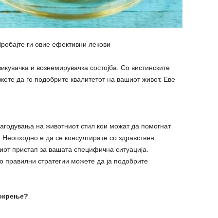
Пробајте ги овие ефективни лекови
кувачка и вознемирувачка состојба. Со вистинските
жете да го подобрите квалитетот на вашиот живот. Еве
агодувања на животниот стил кои можат да помогнат
 Неопходно е да се консултирате со здравствен
ниот пристап за вашата специфична ситуација.
со правилни стратегии можете да ја подобрите
мокрење?