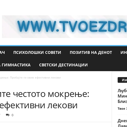
АЧ
ПСИХОЛОШКИ СОВЕТИ
ПОЗИТИВ НА ДЕНОТ
ИН
 ГИМНАСТИКА
СВЕТСКИ ДЕСТИНАЦИИ
крење: Пробајте ги овие ефективни лекови
Из
ите честото мокрење:
Љуб
Мина
Близ
 ефективни лекови
Твое 
7
0
Днев
Лаво