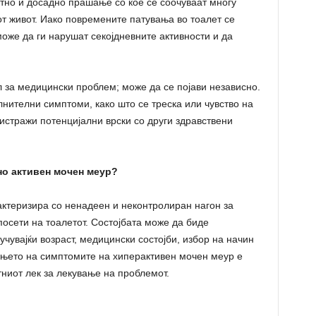
тно и досадно прашање со кое се соочуваат многу
т живот. Иако повремените патувања во тоалет се
оже да ги нарушат секојдневните активности и да
 за медицински проблем; може да се појави независно.
лнителни симптоми, како што се треска или чувство на
стражи потенцијални врски со други здравствени
но активен мочен меур?
актеризира со ненадеен и неконтролиран нагон за
посети на тоалетот. Состојбата може да биде
чувајќи возраст, медицински состојби, избор на начин
ањето на симптомите на хиперактивен мочен меур е
тниот лек за лекување на проблемот.