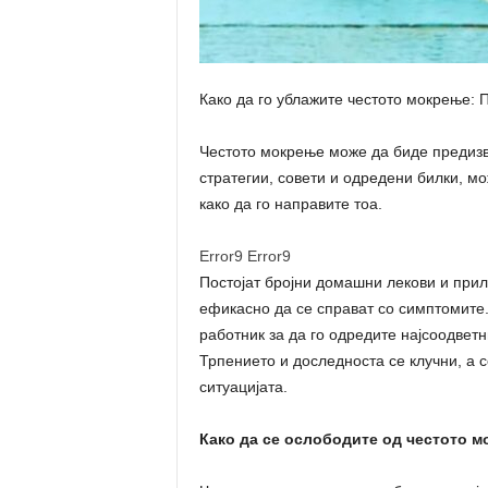
Како да го ублажите честото мокрење: 
Честото мокрење може да биде предизви
стратегии, совети и одредени билки, мо
како да го направите тоа.
Error9
Error9
Постојат бројни домашни лекови и прил
ефикасно да се справат со симптомите.
работник за да го одредите најсоодвет
Трпението и доследноста се клучни, а 
ситуацијата.
Како да се ослободите од честото 