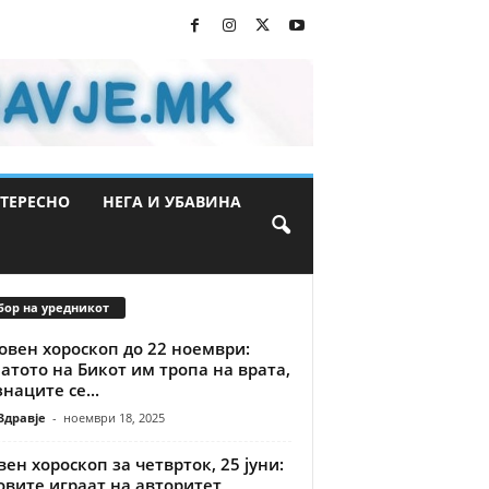
ТЕРЕСНО
НЕГА И УБАВИНА
бор на уредникот
овен хороскоп до 22 ноември:
тото на Бикот им тропа на врата,
наците се...
Здравје
-
ноември 18, 2025
ен хороскоп за четврток, 25 јуни:
вите играат на авторитет,