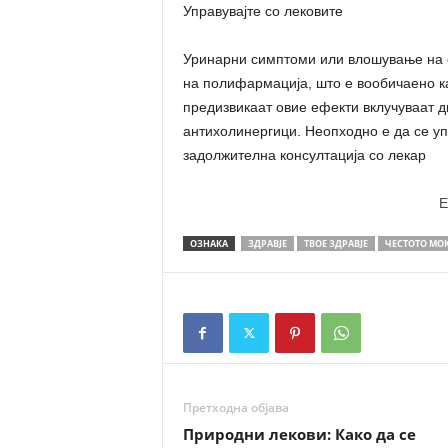
Управувајте со лековите
Уринарни симптоми или влошување на о
на полифармација, што е вообичаено ка
предизвикаат овие ефекти вклучуваат д
антихолинергици. Неопходно е да се уп
задолжителна консултација со лекар
E
ОЗНАКА
ЗДРАВЈЕ
ТВОЕ ЗДРАВЈЕ
ЧЕСТОТО МО
Претходна објава
Природни лекови: Како да се