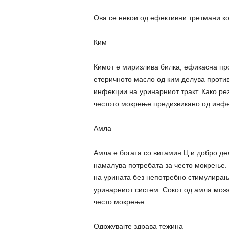
Ова се некои од ефективни третмани к
Ким
Кимот е миризлива билка, ефикасна про
етеричното масло од ким делува против
инфекции на уринарниот тракт. Како ре
честото мокрење предизвикано од инфе
Амла
Амла е богата со витамин Ц и добро де
намалува потребата за често мокрење.
на урината без непотребно стимулирање
уринарниот систем. Сокот од амла може
често мокрење.
Одржувајте здрава тежина