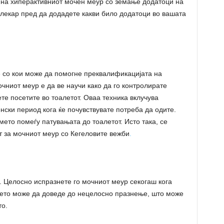
на хиперактивниот мочен меур со земање додатоци на
 лекар пред да додадете какви било додатоци во вашата
 со кои може да помогне преквалификацијата на
чниот меур е да ве научи како да го контролирате
те посетите во тоалетот. Оваа техника вклучува
нски период кога ќе почувствувате потреба да одите.
ето помеѓу патувањата до тоалетот. Исто така, се
т за мочниот меур со Кегеловите вежби
.
. Целосно испразнете го мочниот меур секогаш кога
ањето може да доведе до нецелосно празнење, што може
то.