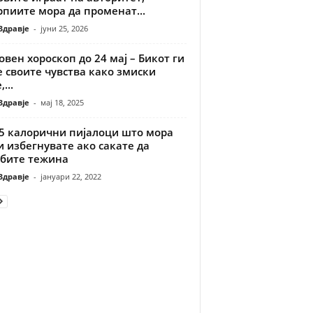
пиите мора да променат...
Здравје
-
јуни 25, 2026
вен хороскоп до 24 мај – Бикот ги
 своите чувства како змиски
...
Здравје
-
мај 18, 2025
 5 калорични пијалоци што мора
и избегнувате ако сакате да
убите тежина
Здравје
-
јануари 22, 2022