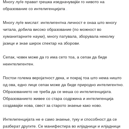
Многу луѓе прават грешка изедначувајќи го нивото на
образование со интелигенцијата
.
Многу луѓе мислат: интелигентна личност е онаа што многу
читала, добила високо образование (по можност во
хуманитарните науки), многу патувала, зборувала неколку
јазици и знае широк спектар на зборови.
Сепак, човек може да го има сето тоа, а сепак да биде
неинтелигентен.
Постои голема веројатност дека, и покрај тоа што нема ништо
од ова, едно лице сепак може да биде природно интелигентно.
Образованието не треба да се меша со интелигенцијата.
Образованието живее со стара содржина и интелигенција
создавајќи нова, свест за старото знаење како ново.
Интелигенцијата не е само знаење, туку и способност да се
разберат другите. Се манифестира во илјадници и илјадници