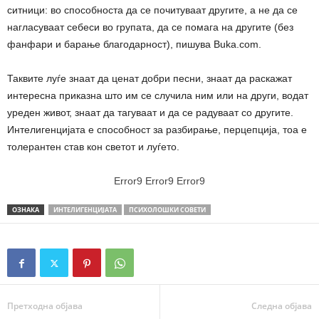
ситници: во способноста да се почитуваат другите, а не да се
нагласуваат себеси во групата, да се помага на другите (без
фанфари и барање благодарност), пишува Buka.com.
Таквите луѓе знаат да ценат добри песни, знаат да раскажат
интересна приказна што им се случила ним или на други, водат
уреден живот, знаат да тагуваат и да се радуваат со другите.
Интелигенцијата е способност за разбирање, перцепција, тоа е
толерантен став кон светот и луѓето.
Error9
Error9
Error9
ОЗНАКА
ИНТЕЛИГЕНЦИЈАТА
ПСИХОЛОШКИ СОВЕТИ
Претходна објава
Следна објава