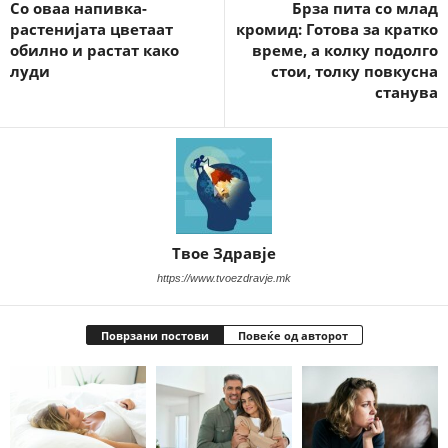
Со оваа напивка-
Брза пита со млад
растенијата цветаат
кромид: Готова за кратко
обилно и растат како
време, а колку подолго
луди
стои, толку повкусна
станува
Твое Здравје
https://www.tvoezdravje.mk
Поврзани постови
Повеќе од авторот