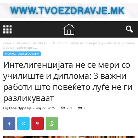
Дома
Психолошки совети
Интелигенцијата не се мери со училиште и диплома:
3 важни работи што...
ПСИХОЛОШКИ СОВЕТИ
Интелигенцијата не се мери со
училиште и диплома: 3 важни
работи што повеќето луѓе не ги
разликуваат
Од
Твое Здравје
-
мај 22, 2025
732
0