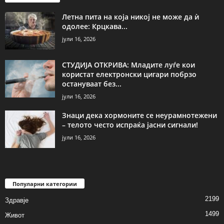
Летна пита на која никој не може да ѝ
одолее: Крцкава...
јули 16, 2026
СТУДИЈА ОТКРИВА: Младите луѓе кои
користат електронски цигари побрзо
остануваат без...
јули 16, 2026
Знаци дека хормоните се неурамнотежени
– телото често испраќа јасни сигнали!
јули 16, 2026
Популарни категории
2199
Здравје
1499
Живот