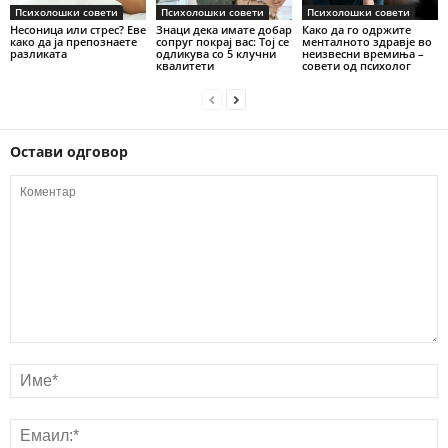
Психолошки совети
Психолошки совети
Психолошки совети
Несоница или стрес? Еве
Знаци дека имате добар
Како да го одржите
како да ја препознаете
сопруг покрај вас: Тој се
менталното здравје во
разликата
одликува со 5 клучни
неизвесни времиња –
квалитети
совети од психолог
Остави одговор