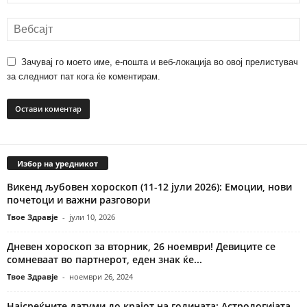
Зачувај го моето име, е-пошта и веб-локација во овој прелистувач
за следниот пат кога ќе коментирам.
Избор на уредникот
Викенд љубовен хороскоп (11-12 јули 2026): Емоции, нови
почетоци и важни разговори
Твое Здравје
-
јули 10, 2026
Дневен хороскоп за вторник, 26 ноември! Девиците се
сомневаат во партнерот, еден знак ќе...
Твое Здравје
-
ноември 26, 2024
Најсреќните датуми до крајот на годината: Астрологијата