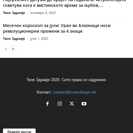
советува кога е вистинското време за љубов,...
Твое Здравје
-
ноември 4, 2025
Месечен хороскоп за јули: Уран во Близнаци носи
револуционерни промени за 4 знаци
Твое Здравје
-
јули 1, 2025
Твое Здравје 2020. Сите права се задржани.
Контакт:
contact@tvoezdravje.mk
Повеќе вести