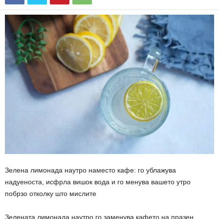
Зелена лимонада наутро наместо кафе: го ублажува
надуеноста, исфрла вишок вода и го менува вашето утро
побрзо отколку што мислите
Зелената лимонада наутро го заменува кафето на празен