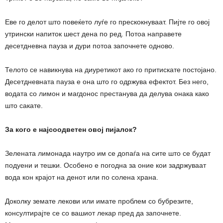
Еве го делот што повеќето луѓе го прескокнуваат. Пијте го овој
утрински напиток шест дена по ред. Потоа направете
десетдневна пауза и дури потоа започнете одново.
Телото се навикнува на диуретикот ако го притискате постојано.
Десетдневната пауза е она што го одржува ефектот. Без него,
водата со лимон и магдонос престанува да делува онака како
што сакате.
За кого е најсоодветен овој пијалок?
Зелената лимонада наутро им се допаѓа на сите што се будат
подуени и тешки. Особено е погодна за оние кои задржуваат
вода кон крајот на денот или по солена храна.
Доколку земате лекови или имате проблем со бубрезите,
консултирајте се со вашиот лекар пред да започнете.