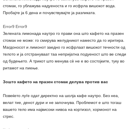
стомак, го ублажува надуеноста и го исфрла вишокот вода.
Пробајте ја 6 дена и почувствувајте ја разликата.
Error9
Error9
Зелената лимонада наутро го прави она што кафето на празен
стомак не може: го смирува желудникот наместо да го иритира.
Магдоносот и лимонот заедно го исфрлаат вишокот течности од
телото и ја отстрануваат таа непријатна подуеност што ве следи
од будењето. А трикот што менува сè не е во состојките, туку во
ритамот на пиење.
Зошто кафето на празен стомак делува против вас
Повеќето луѓе одат директно на шолја кафе наутро. Без неа,
велат тие, денот дури и не започнува. Проблемот е што тогаш
вашето тело има највисоки нивоа на кортизол, хормонот на
стрес.