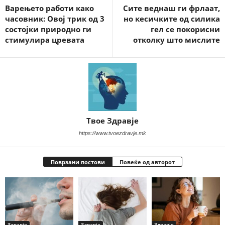
Варењето работи како
Сите веднаш ги фрлаат,
часовник: Овој трик од 3
но кесичките од силика
состојки природно ги
гел се покорисни
стимулира цревата
отколку што мислите
Твое Здравје
https://www.tvoezdravje.mk
Поврзани постови
Повеќе од авторот
Здравје
Здравје
Здравје