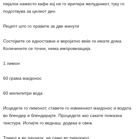
пијалок наместо кафе кој не го иритира желудникот, туку го
подготвува за целиот ден.
Рецепт што го правите за две минути
Состојките се едноставни и веројатно веќе ги имате дома.
Количините се точни, нема импровизација.
1 лимон
60 грама магдонос
60 милилитри вода
Исцедете го лимонот, ставете го измиениот магдонос и водата
во блендер и блендирајте. Процедете ако сакате помазна
текстура. Испијте го веднаш, додека е свеж.
Трикот е во паузата, не само во пијалокот