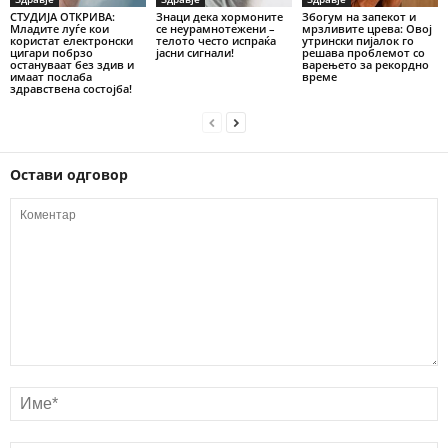
СТУДИЈА ОТКРИВА:
Знаци дека хормоните
Збогум на запекот и
Младите луѓе кои
се неурамнотежени –
мрзливите црева: Овој
користат електронски
телото често испраќа
утрински пијалок го
цигари побрзо
јасни сигнали!
решава проблемот со
остануваат без здив и
варењето за рекордно
имаат послаба
време
здравствена состојба!
Остави одговор