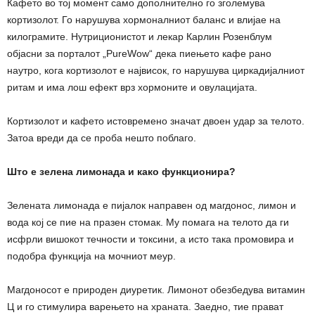
Кафето во тој момент само дополнително го зголемува
кортизолот. Го нарушува хормоналниот баланс и влијае на
килограмите. Нутриционистот и лекар Карлин Розенблум
објасни за порталот „PureWow“ дека пиењето кафе рано
наутро, кога кортизолот е највисок, го нарушува циркадијалниот
ритам и има лош ефект врз хормоните и овулацијата.
Кортизолот и кафето истовремено значат двоен удар за телото.
Затоа вреди да се проба нешто поблаго.
Што е зелена лимонада и како функционира?
Зелената лимонада е пијалок направен од магдонос, лимон и
вода кој се пие на празен стомак. Му помага на телото да ги
исфрли вишокот течности и токсини, а исто така промовира и
подобра функција на мочниот меур.
Магдоносот е природен диуретик. Лимонот обезбедува витамин
Ц и го стимулира варењето на храната. Заедно, тие прават