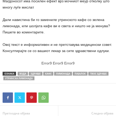
Магдоносот има посилен ефект врз мочниот меур отколку што
многу луѓе мислат
.
Дали навистина би го замениле утринското кафе со зелена
лимонада, или шолјата кафе ви е света и ништо не ја менува?
Пишете во коментарите.
Овој текст е информативен и не претставува медицински совет.
Консултирајте се со вашиот лекар за сите здравствени одлуки.
Error9
Error9
Error9
ОЗНАКА
ВОДА
ЗДРАВЈЕ
КАФЕ
ЛИМОНАДА
ПИЈАЛОК
ТВОЕ ЗДРАВЈЕ
УТРИНСКА ЛИМОНАДА
Претходна објава
Следна објава