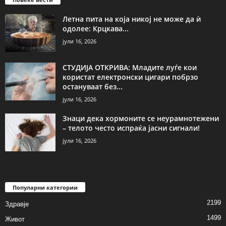
Летна пита на која никој не може да ѝ
одолее: Крцкава...
јули 16, 2026
СТУДИЈА ОТКРИВА: Младите луѓе кои
користат електронски цигари побрзо
остануваат без...
јули 16, 2026
Знаци дека хормоните се неурамнотежени
– телото често испраќа јасни сигнали!
јули 16, 2026
Популарни категории
2199
Здравје
1499
Живот