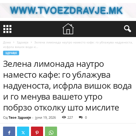
Дома
Здравје
Зелена лимонада наутро наместо кафе: го ублажува надуеноста,
исфрла вишок вода и...
ЗДРАВЈЕ
Зелена лимонада наутро
наместо кафе: го ублажува
надуеноста, исфрла вишок вода
и го менува вашето утро
побрзо отколку што мислите
Од
Твое Здравје
-
јуни 19, 2026
227
0