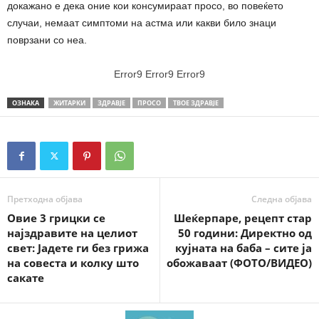
докажано е дека оние кои консумираат просо, во повеќето
случаи, немаат симптоми на астма или какви било знаци
поврзани со неа.
Error9
Error9
Error9
ОЗНАКА
ЖИТАРКИ
ЗДРАВЈЕ
ПРОСО
ТВОЕ ЗДРАВЈЕ
Претходна објава
Следна објава
Овие 3 грицки се
Шеќерпаре, рецепт стар
најздравите на целиот
50 години: Директно од
свет: Јадете ги без грижа
кујната на баба – сите ја
на совеста и колку што
обожаваат (ФОТО/ВИДЕО)
сакате