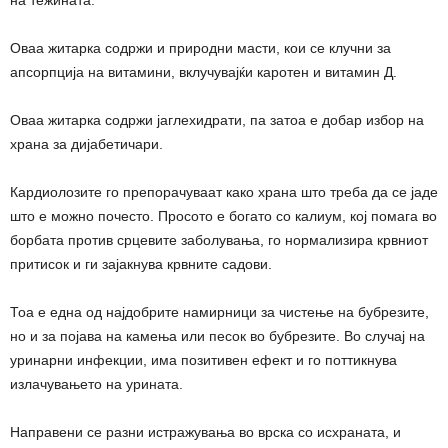
на тежината.
Оваа житарка содржи и природни масти, кои се клучни за
апсорпција на витамини, вклучувајќи каротен и витамин Д.
Оваа житарка содржи јаглехидрати, па затоа е добар избор на
храна за дијабетичари.
Кардиолозите го препорачуваат како храна што треба да се јаде
што е можно почесто. Просото е богато со калиум, кој помага во
борбата против срцевите заболувања, го нормализира крвниот
притисок и ги зајакнува крвните садови.
Тоа е една од најдобрите намирници за чистење на бубрезите,
но и за појава на камења или песок во бубрезите. Во случај на
уринарни инфекции, има позитивен ефект и го поттикнува
излачувањето на урината.
Направени се разни истражувања во врска со исхраната, и