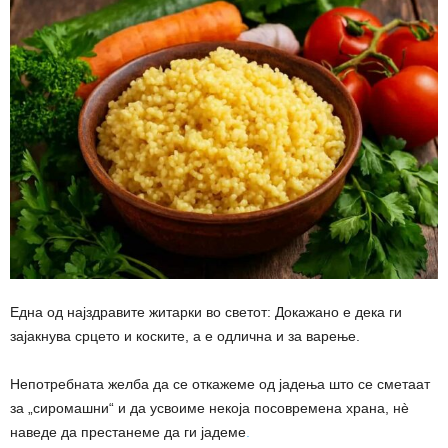
Една од најздравите житарки во светот: Докажано е дека ги
зајакнува срцето и коските, а е одлична и за варење.
Непотребната желба да се откажеме од јадења што се сметаат
за „сиромашни“ и да усвоиме некоја посовремена храна, нè
наведе да престанеме да ги јадеме
.