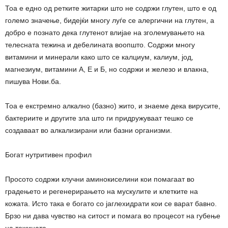
Тоа е едно од ретките житарки што не содржи глутен, што е од
големо значење, бидејќи многу луѓе се алергични на глутен, а
добро е познато дека глутенот влијае на зголемувањето на
телесната тежина и дебелината воопшто. Содржи многу
витамини и минерали како што се калциум, калиум, јод,
магнезиум, витамини А, Е и Б, но содржи и железо и влакна,
пишува Нови.ба.
Тоа е екстремно алкално (базно) жито, и знаеме дека вирусите,
бактериите и другите зла што ги придружуваат тешко се
создаваат во алкализирани или базни организми.
Богат нутритивен профил
Просото содржи клучни аминокиселини кои помагаат во
градењето и регенерирањето на мускулите и клетките на
кожата. Исто така е богато со јаглехидрати кои се варат бавно.
Брзо ни дава чувство на ситост и помага во процесот на губење