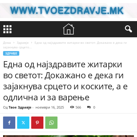
Дома
Здравје
Една од најздравите житарки во светот: Докажано е дека ги
зајакнува срцето...
ЗДРАВЈЕ
Една од најздравите житарки
во светот: Докажано е дека ги
зајакнува срцето и коските, а е
одлична и за варење
Од
Твое Здравје
-
ноември 16, 2025
566
0