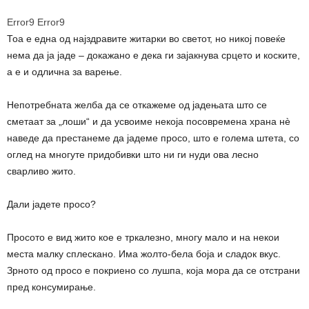
Error9
Error9
Тоа е една од најздравите житарки во светот, но никој повеќе
нема да ја јаде – докажано е дека ги зајакнува срцето и коските,
а е и одлична за варење.
Непотребната желба да се откажеме од јадењата што се
сметаат за „лоши“ и да усвоиме некоја посовремена храна нè
наведе да престанеме да јадеме просо, што е голема штета, со
оглед на многуте придобивки што ни ги нуди ова лесно
сварливо жито.
Дали јадете просо?
Просото е вид жито кое е тркалезно, многу мало и на некои
места малку сплескано. Има жолто-бела боја и сладок вкус.
Зрното од просо е покриено со лушпа, која мора да се отстрани
пред консумирање.