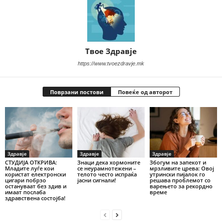
Твое Здравје
https://www.tvoezdravje.mk
Поврзани постови
Повеќе од авторот
Здравје
Здравје
Здравје
СТУДИЈА ОТКРИВА:
Знаци дека хормоните
Збогум на запекот и
Младите луѓе кои
се неурамнотежени –
мрзливите црева: Овој
користат електронски
телото често испраќа
утрински пијалок го
цигари побрзо
јасни сигнали!
решава проблемот со
остануваат без здив и
варењето за рекордно
имаат послаба
време
здравствена состојба!