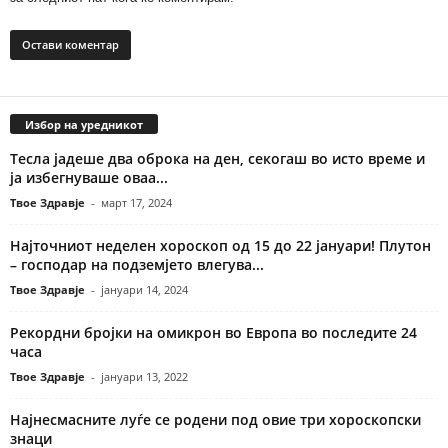
Избор на уредникот
Тесла јадеше два оброка на ден, секогаш во исто време и
ја избегнуваше оваа...
Твое Здравје
-
март 17, 2024
Најточниот неделен хороскоп од 15 до 22 јануари! Плутон
– господар на подземјето влегува...
Твое Здравје
-
јануари 14, 2024
Рекордни бројки на омикрон во Европа во последите 24
часа
Твое Здравје
-
јануари 13, 2022
Најнесмасните луѓе се родени под овие три хороскопски
знаци