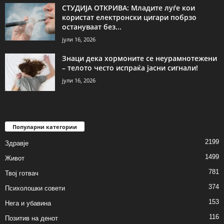
СТУДИЈА ОТКРИВА: Младите луѓе кои
користат електронски цигари побрзо
остануваат без...
јули 16, 2026
Знаци дека хормоните се неурамнотежени
– телото често испраќа јасни сигнали!
јули 16, 2026
Популарни категории
2199
Здравје
1499
Живот
781
Твој готвач
374
Психолошки совети
153
Нега и убавина
116
Позитив на денот