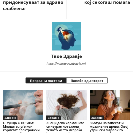
придонесуваат за здраво
кој секогаш помага
слабеење
Твое Здравје
https://www.tvoezdravje.mk
Поврзани постови
Повеќе од авторот
Здравје
Здравје
Здравје
СТУДИЈА ОТКРИВА:
Знаци дека хормоните
Збогум на запекот и
Младите луѓе кои
се неурамнотежени –
мрзливите црева: Овој
користат електронски
телото често испраќа
утрински пијалок го