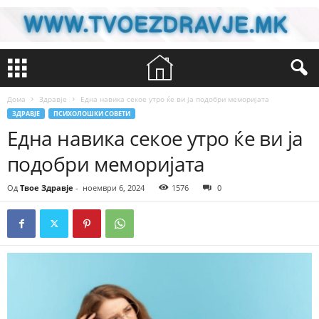
Дома
Здравје
Една навика секое утро ќе ви ја подобри меморијата
ЗДРАВЈЕ
ПСИХОЛОШКИ СОВЕТИ
Една навика секое утро ќе ви ја
подобри меморијата
Од
Твое Здравје
-
ноември 6, 2024
1576
0