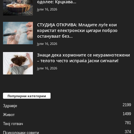
одолее: Крцкава...
јули 16, 2026
СТУДИЈА ОТКРИВА: Младите луѓе кои
користат електронски цигари побрзо
остануваат без...
јули 16, 2026
Знаци дека хормоните се неурамнотежени
– телото често испраќа јасни сигнали!
јули 16, 2026
Популарни категории
2199
Здравје
1499
Живот
781
Твој готвач
374
Психолошки совети