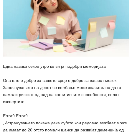
Една навика секое утро ќе ви ја подобри меморијата
Она што е добро за вашето срце е добро за вашиот мозок.
Започнувањето на денот со вежбање може значително да го
намали ризикот од пад на когнитивните способности, велат
експертите.
Error9
Error9
„Истражувањето покажа дека луѓето кои редовно вежбаат може
да имаат до 20 отсто помали шанси да развијат деменција од