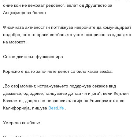
оние кои не вежбаат редовно“, велат од Друштвото за
Алцхајмерова болест.
Физичката активност ги поттикнува невроните да комуницираат
подобро, што го прави вежбањето уште покорисно за здравјето
на мозокот .
Секое движење функционира
Корисно е да го започнете денот со било каква вежба.
„Во овој момент, истражувањето поддржува секаков вид
движење, од одење, танцување до таи чи и јога“, вели Кејтлин
Казалето , доцент по невропсихологија на Универзитетот во
Калифорнија, пишува
BestLife
.
Умерено вежбање