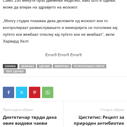
Само 150 минути брзо движење неделно, како што е одење,
може да влијае на здравјето на мозокот.
„Многу студии покажаа дека деловите од мозокот кои го
контролираат размислувањето и меморијата се поголеми кај
луѓето кои вежбаат отколку кај луѓето кои не вежбаат“, вели
Харвард Хелт.
Error9
Error9
Error9
ОЗНАКА
ВЕЖБАЊЕ
ЗДРАВЈЕ
МЕМОРИЈА
ПСИХОЛОШКИ СОВЕТИ
ТВОЕ ЗДРАВЈЕ
Претходна објава
Следна објава
Диететичар тврди дека
Циститис: Рецепт за
овие видови чаеви
природен антибиотик