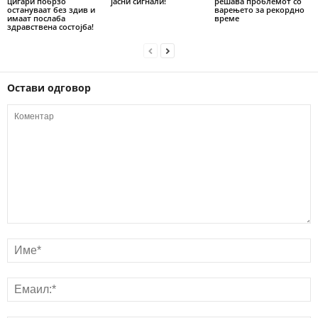
цигари побрзо
јасни сигнали!
решава проблемот со
остануваат без здив и
варењето за рекордно
имаат послаба
време
здравствена состојба!
Остави одговор