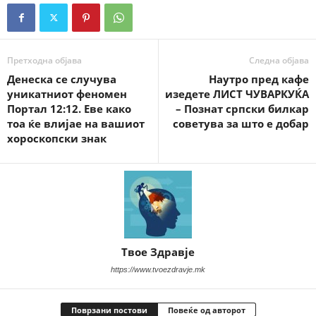
Претходна објава
Следна објава
Денеска се случува
Наутро пред кафе
уникатниот феномен
изедете ЛИСТ ЧУВАРКУЌА
Портал 12:12. Еве како
– Познат српски билкар
тоа ќе влијае на вашиот
советува за што е добар
хороскопски знак
Твое Здравје
https://www.tvoezdravje.mk
Поврзани постови
Повеќе од авторот