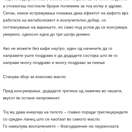
а отсекогаш постоеле бројни полемики за тоа колку е здраво.
Сепак, некои истражувања покажаа дека ефектот на кафето врз
работата на метаболизмот е исклучително добар, со
поттикнување на варењето, но само под услов да се консумира
умерено, односно една до три шолји дневно.
Ако не можете без кафе наутро, еден од начините да го
направите уште поздраво е да додадете состојка што ќе го
направи многу поздраво и многу поздраво за пиење
.
Станува збор за кокосово масло.
Пред консумирање, додадете третина од лажичка во чашата,
вкусот ќе остане непроменет.
Тој му дава енергија на телото – главно поради триглицеридите
со среден ланец што се наоѓаат во самото масло.
Го намалува воспалението – благодарение на лауринската