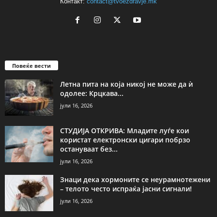
Контакт:
contact@tvoezdravje.mk
Повеќе вести
Летна пита на која никој не може да ѝ
одолее: Крцкава...
јули 16, 2026
СТУДИЈА ОТКРИВА: Младите луѓе кои
користат електронски цигари побрзо
остануваат без...
јули 16, 2026
Знаци дека хормоните се неурамнотежени
– телото често испраќа јасни сигнали!
јули 16, 2026