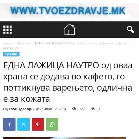
Дома
Здравје
ЕДНА ЛАЖИЦА НАУТРО од оваа храна се додава во кафето, го
поттикнува...
ЗДРАВЈЕ
ЕДНА ЛАЖИЦА НАУТРО од оваа
храна се додава во кафето, го
поттикнува варењето, одлична
е за кожата
Од
Твое Здравје
-
декември 12, 2024
1882
0