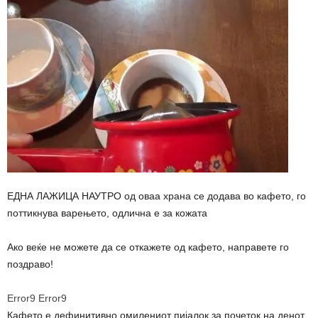
ЕДНА ЛАЖИЦА НАУТРО од оваа храна се додава во кафето, го
поттикнува варењето, одлична е за кожата
Ако веќе не можете да се откажете од кафето, направете го
поздраво!
Error9
Error9
Кафето е дефинитивно омилениот пијалок за почеток на денот,