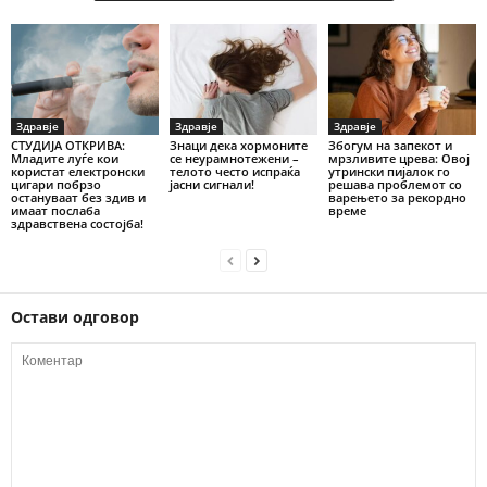
Здравје
Здравје
Здравје
СТУДИЈА ОТКРИВА:
Знаци дека хормоните
Збогум на запекот и
Младите луѓе кои
се неурамнотежени –
мрзливите црева: Овој
користат електронски
телото често испраќа
утрински пијалок го
цигари побрзо
јасни сигнали!
решава проблемот со
остануваат без здив и
варењето за рекордно
имаат послаба
време
здравствена состојба!
Остави одговор