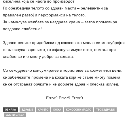
киселина која се наоѓа во производот
Го обезбедува телото со здрави масти – релевантни за
правилен развој и перформанси на телото.
Ја намалува желбата за нездрава храна – затоа промовира
поздраво слабеење!
Здравствените придобивки од кокосовото масло се многубројни:
го олеснува варењето, го зајакнува имунитетот, помага при
слабеење и е многу добро за кожата.
Со секојдневно консумирање и користење за козметички цели,
ќе забележите промена на кожата која ќе стане многу помека,
ќе се отстранат брчките и ќе добиете здрав и блескав изглед.
Error9
Error9
Error9
ОЗНАКА
ЗДРАВЈЕ
КАФЕТО
КОЖА
КОКОСОВО МАСЛО
ТВОЕ ЗДРАВЈЕ
ЦИСТИ ЦРЕВА