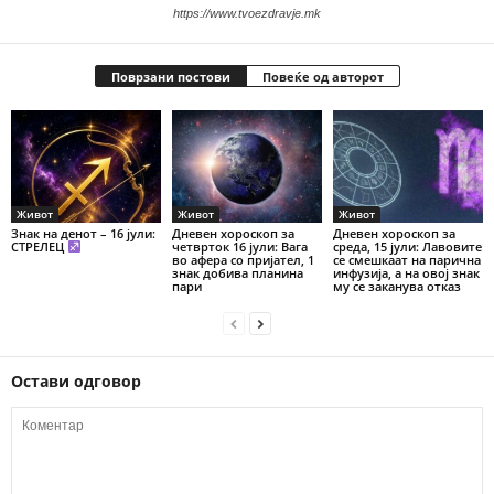
https://www.tvoezdravje.mk
Поврзани постови
Повеќе од авторот
Живот
Живот
Живот
Знак на денот – 16 јули:
Дневен хороскоп за
Дневен хороскоп за
СТРЕЛЕЦ
четврток 16 јули: Вага
среда, 15 јули: Лавовите
во афера со пријател, 1
се смешкаат на парична
знак добива планина
инфузија, а на овој знак
пари
му се заканува отказ
Остави одговор