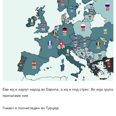
Еве кој е најлут народ во Европа, а кој е под стрес: Во која група
припаѓаме ние
Гневот е поочигледен во Турција
.