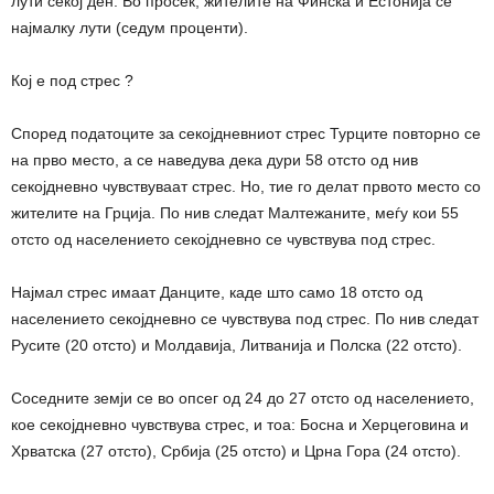
лути секој ден. Во просек, жителите на Финска и Естонија се
најмалку лути (седум проценти).
Кој е под стрес ?
Според податоците за секојдневниот стрес Турците повторно се
на прво место, а се наведува дека дури 58 отсто од нив
секојдневно чувствуваат стрес. Но, тие го делат првото место со
жителите на Грција. По нив следат Малтежаните, меѓу кои 55
отсто од населението секојдневно се чувствува под стрес.
Најмал стрес имаат Данците, каде што само 18 отсто од
населението секојдневно се чувствува под стрес. По нив следат
Русите (20 отсто) и Молдавија, Литванија и Полска (22 отсто).
Соседните земји се во опсег од 24 до 27 отсто од населението,
кое секојдневно чувствува стрес, и тоа: Босна и Херцеговина и
Хрватска (27 отсто), Србија (25 отсто) и Црна Гора (24 отсто).