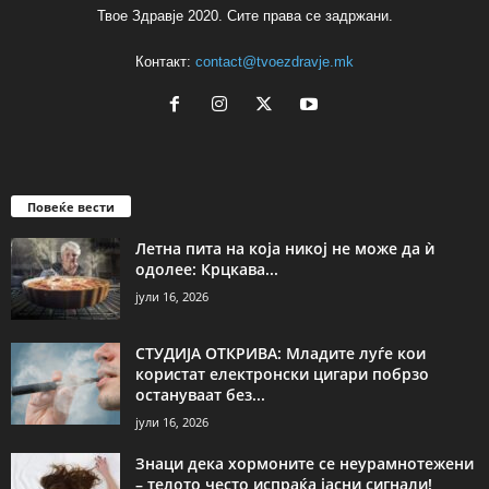
Твое Здравје 2020. Сите права се задржани.
Контакт:
contact@tvoezdravje.mk
Повеќе вести
Летна пита на која никој не може да ѝ
одолее: Крцкава...
јули 16, 2026
СТУДИЈА ОТКРИВА: Младите луѓе кои
користат електронски цигари побрзо
остануваат без...
јули 16, 2026
Знаци дека хормоните се неурамнотежени
– телото често испраќа јасни сигнали!