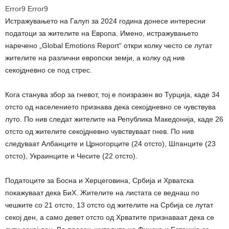
Error9
Error9
Истражувањето на Галуп за 2024 година донесе интересни
податоци за жителите на Европа. Имено, истражувањето
наречено „Global Emotions Report“ откри колку често се лутат
жителите на различни европски земји, а колку од нив
секојдневно се под стрес.
Кога станува збор за гневот, тој е поизразен во Турција, каде 34
отсто од населението признава дека секојдневно се чувствува
луто. По нив следат жителите на Република Македонија, каде 26
отсто од жителите секојдневно чувствуваат гнев. По нив
следуваат Албанците и Црногорците (24 отсто), Шпанците (23
отсто), Украинците и Чесите (22 отсто).
Податоците за Босна и Херцеговина, Србија и Хрватска
покажуваат дека БиХ. Жителите на листата се веднаш по
чешките со 21 отсто, 13 отсто од жителите на Србија се лутат
секој ден, а само девет отсто од Хрватите признаваат дека се