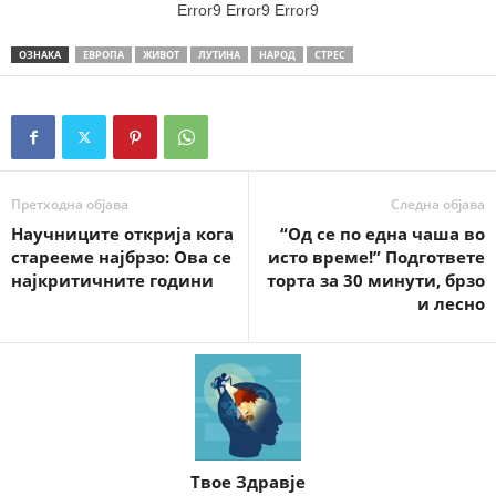
Error9
Error9
Error9
ОЗНАКА
ЕВРОПА
ЖИВОТ
ЛУТИНА
НАРОД
СТРЕС
Претходна објава
Следна објава
Научниците открија кога
“Од се по една чаша во
старееме најбрзо: Ова се
исто време!” Подгответе
најкритичните години
торта за 30 минути, брзо
и лесно
Твое Здравје