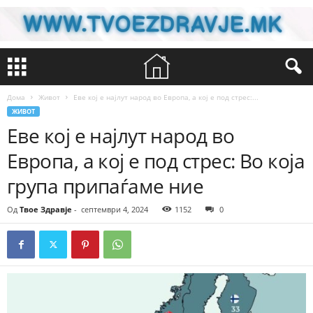
Дома
Живот
Еве кој е најлут народ во Европа, а кој е под стрес:...
ЖИВОТ
Еве кој е најлут народ во
Европа, а кој е под стрес: Во која
група припаѓаме ние
Од
Твое Здравје
-
септември 4, 2024
1152
0