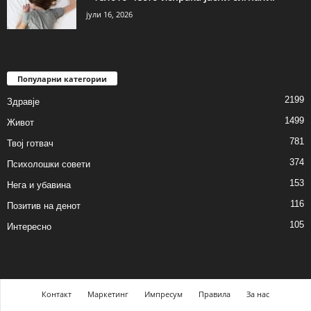
јули 16, 2026
Популарни категории
2199
Здравје
1499
Живот
781
Твој готвач
374
Психолошки совети
153
Нега и убавина
116
Позитив на денот
105
Интересно
Контакт
Маркетинг
Импресум
Правила
За нас