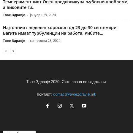
Темпераментниот Овен предизвикува љубовни проблеми,
а Биковите ги...
Твое Здравје
-
јануари 29, 2024
Најточниот неделен хороскоп од 23 до 30 септември!
Вагите имаат турбуленции на работа, Рибите...
Твое Здравје
-
септември 23, 2024
Твое Здравје 2020. Сите права се задржани.
Контакт:
contact@tvoezdravje.mk