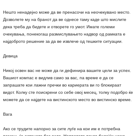
Нешто ненадејно може да ве пренасочи на неочекувано место.
Дозволете му на бранот да ве однесе таму каде што мислите
дека треба да бидете и отворете го умот. Имате големи
очекувања, понекогаш размислувањето надвор од рамката е
најдоброто решение за да ве извлече од тешките ситуации.
Девица
Никој освен вас не може да ги дефинира вашите цели за успех.
Вашиот компас е видлив само за вас, па време е да се
запрашате кои лажни пречки во кариерата ви го блокираат
видот. Колку сте поискрени со себе овој месец, толку подобро ќе
можете да се најдете на вистинското место во вистинско време.
Вага
Ако се трудите напорно за сите луѓе на кои им е потребна
помош, ќе останете без сила. Направете пауза бидејќи нема