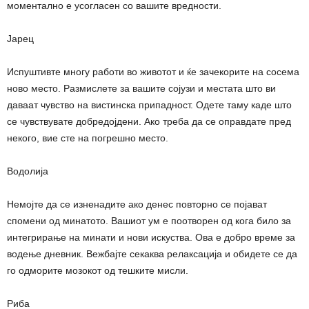
моментално е усогласен со вашите вредности.
Јарец
Испуштивте многу работи во животот и ќе зачекорите на сосема
ново место. Размислете за вашите сојузи и местата што ви
даваат чувство на вистинска припадност. Одете таму каде што
се чувствувате добредојдени. Ако треба да се оправдате пред
некого, вие сте на погрешно место.
Водолија
Немојте да се изненадите ако денес повторно се појават
спомени од минатото. Вашиот ум е поотворен од кога било за
интегрирање на минати и нови искуства. Ова е добро време за
водење дневник. Вежбајте секаква релаксација и обидете се да
го одморите мозокот од тешките мисли.
Риба