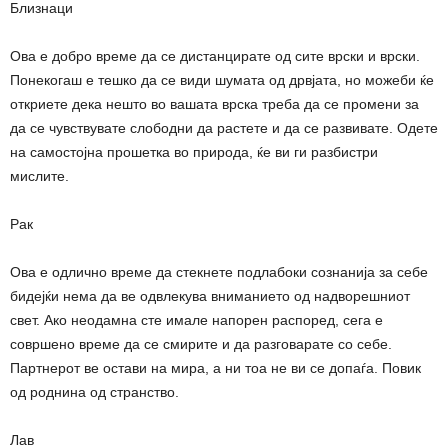
Близнаци
Ова е добро време да се дистанцирате од сите врски и врски.
Понекогаш е тешко да се види шумата од дрвјата, но можеби ќе
откриете дека нешто во вашата врска треба да се промени за
да се чувствувате слободни да растете и да се развивате. Одете
на самостојна прошетка во природа, ќе ви ги разбистри
мислите.
Рак
Ова е одлично време да стекнете подлабоки сознанија за себе
бидејќи нема да ве одвлекува вниманието од надворешниот
свет. Ако неодамна сте имале напорен распоред, сега е
совршено време да се смирите и да разговарате со себе.
Партнерот ве остави на мира, а ни тоа не ви се допаѓа. Повик
од роднина од странство.
Лав