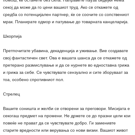
секој да може да го цени вашиот труд. Ако се откажете од
средба со потенцијален партнер, ќе се соочите со сопствениот
мрак. Планирате одмор и патување до товарната канцеларија.
Шкорпија
Претпочитате убавина, декаденција и уживање. Вие создавате
свој фантастичен свет. Ова е вашата шанса да се откажете од
претерано размислување и да се нурнете во едноставна грижа
и грижа за себе. Се чувствувате сензуално и сите зборуваат за
тоа, особено спротивниот пол.
Стрелец
Вашите соништа и желби се отворени за преговори. Мисијата е
секогаш предмет на промени. Не држете се до празни цели кои
повеќе не прават да се чувствувате добро. Ги заменивте
старите вредности или верувања со нови визии. Вашиот живот