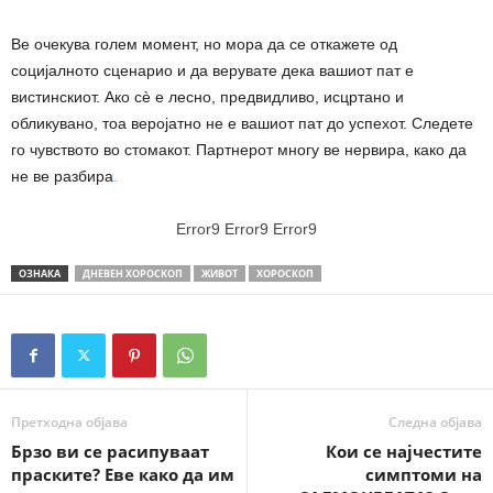
Ве очекува голем момент, но мора да се откажете од
социјалното сценарио и да верувате дека вашиот пат е
вистинскиот. Ако сè е лесно, предвидливо, исцртано и
обликувано, тоа веројатно не е вашиот пат до успехот. Следете
го чувството во стомакот. Партнерот многу ве нервира, како да
не ве разбира
.
Error9
Error9
Error9
ОЗНАКА
ДНЕВЕН ХОРОСКОП
ЖИВОТ
ХОРОСКОП
Претходна објава
Следна објава
Брзо ви се расипуваат
Кои се најчестите
праските? Еве како да им
симптоми на