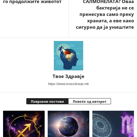
го продолжите животот
САЛМОНЕЛАТА? Оваа
бактерија не се
пренесува само преку
храната, а еве како
сигурно да ја уништите
Твое Здравје
https://www.tvoezdravje.mk
Поврзани постови
Повеќе од авторот