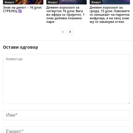
Живот
Живот
Живот
Знак на денот – 16 јули:
Дневен хороскоп за
Дневен хороскоп за
СТРЕЛЕЦ
четврток 16 јули: Вага
среда, 15 јули: Лавовите
во афера со пријател, 1
се смешкаат на парична
знак добива планина
инфузија, а на овој знак
пари
му се заканува отказ
Остави одговор