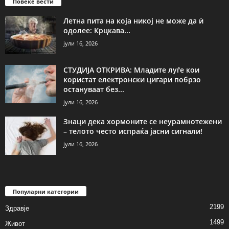
Повеќе вести
Летна пита на која никој не може да ѝ
одолее: Крцкава...
јули 16, 2026
СТУДИЈА ОТКРИВА: Младите луѓе кои
користат електронски цигари побрзо
остануваат без...
јули 16, 2026
Знаци дека хормоните се неурамнотежени
– телото често испраќа јасни сигнали!
јули 16, 2026
Популарни категории
2199
Здравје
1499
Живот