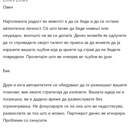
Овен
Најголемата радост во животот е да се биде и да се остане
автентична личност. Сè што може да биде невешт или
неуредно, воопшто не ви се допаѓа. Денес можеби ќе одлучите
да го спроведете својот талент во пракса за да можете да ја
изразите вашата љубов која ја криете од страв да не бидете
повредени. Прочитајте што ве очекува во љубов во јуни .
Бик
Дури и кога авторитетите се обидуваат да ги разнишаат вашите
планови, вие имате стратегија да излезете. Вашата идеја не е
погрешна, ви е дадено време да размислувате без
ограничувања. Не фокусирајте се на она што ви недостасува,
размислете за тоа што е можно. Партнерот денес ве игнорира.
Проблеми со синусите.