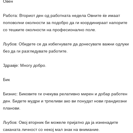
Овен
Работа: Вториот ден од работната недела Овните ќе имаат
поповолни околности за подобро да ги координираат напорите
со тешките околности на професионално поле.
Љубов: Обидете се да избегнувате да донесувате важни одлуки
без да ги разгледувате работите.
Здравје: Многу добро.
Бик
Бизнис: Биковите ги очекува релативно мирен и добар работен
ден. Бидете мудри и трпеливи ако ви понудат нови грандиозни
планови.
Љубов: Овој вторник би можеле пријатно да ја изненадите
саканата личност со некој мал знак на внимание.