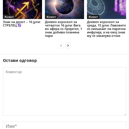
Живот
Живот
Живот
Знак на денот – 16 јули:
Дневен хороскоп за
Дневен хороскоп за
СТРЕЛЕЦ
четврток 16 јули: Вага
среда, 15 јули: Лавовите
во афера со пријател, 1
се смешкаат на парична
знак добива планина
инфузија, а на овој знак
пари
му се заканува отказ
Остави одговор