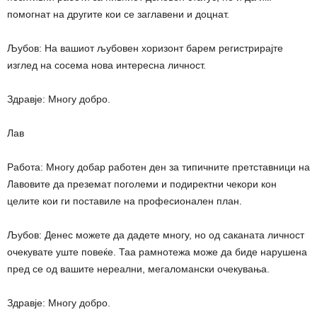
помогнат на другите кои се заглавени и доцнат.
Љубов: На вашиот љубовен хоризонт барем регистрирајте
изглед на сосема нова интересна личност.
Здравје: Многу добро.
Лав
Работа: Многу добар работен ден за типичните претставници на
Лавовите да преземат поголеми и подиректни чекори кон
целите кои ги поставиле на професионален план.
Љубов: Денес можете да дадете многу, но од саканата личност
очекувате уште повеќе. Таа рамнотежа може да биде нарушена
пред се од вашите нереални, мегаломански очекувања.
Здравје: Многу добро.