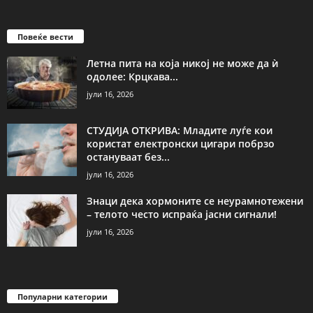
Повеќе вести
Летна пита на која никој не може да ѝ
одолее: Крцкава...
јули 16, 2026
СТУДИЈА ОТКРИВА: Младите луѓе кои
користат електронски цигари побрзо
остануваат без...
јули 16, 2026
Знаци дека хормоните се неурамнотежени
– телото често испраќа јасни сигнали!
јули 16, 2026
Популарни категории