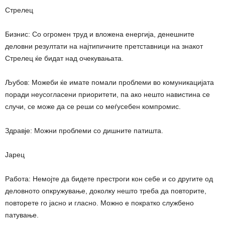
Стрелец
Бизнис: Со огромен труд и вложена енергија, денешните
деловни резултати на најтипичните претставници на знакот
Стрелец ќе бидат над очекувањата.
Љубов: Можеби ќе имате помали проблеми во комуникацијата
поради неусогласени приоритети, па ако нешто навистина се
случи, се може да се реши со меѓусебен компромис.
Здравје: Можни проблеми со дишните патишта.
Јарец
Работа: Немојте да бидете престроги кон себе и со другите од
деловното опкружување, доколку нешто треба да повторите,
повторете го јасно и гласно. Можно е пократко службено
патување.