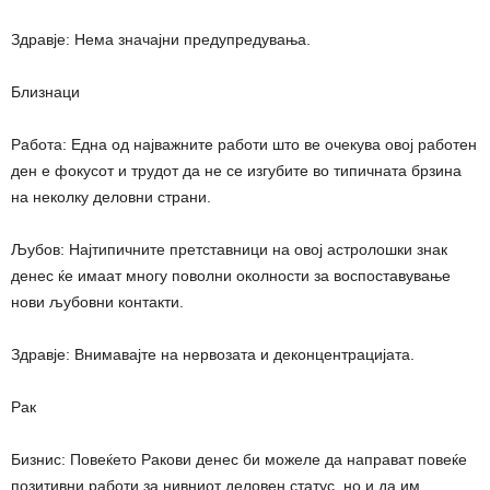
Здравје: Нема значајни предупредувања.
Близнаци
Работа: Една од најважните работи што ве очекува овој работен
ден е фокусот и трудот да не се изгубите во типичната брзина
на неколку деловни страни.
Љубов: Најтипичните претставници на овој астролошки знак
денес ќе имаат многу поволни околности за воспоставување
нови љубовни контакти.
Здравје: Внимавајте на нервозата и деконцентрацијата.
Рак
Бизнис: Повеќето Ракови денес би можеле да направат повеќе
позитивни работи за нивниот деловен статус, но и да им