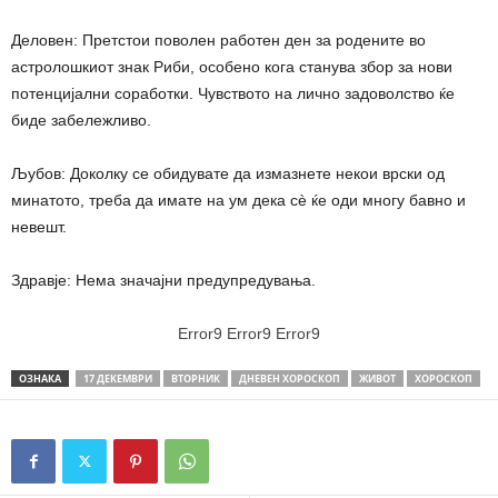
Деловен: Претстои поволен работен ден за родените во
астролошкиот знак Риби, особено кога станува збор за нови
потенцијални соработки. Чувството на лично задоволство ќе
биде забележливо.
Љубов: Доколку се обидувате да измазнете некои врски од
минатото, треба да имате на ум дека сè ќе оди многу бавно и
невешт.
Здравје: Нема значајни предупредувања.
Error9
Error9
Error9
ОЗНАКА
17 ДЕКЕМВРИ
ВТОРНИК
ДНЕВЕН ХОРОСКОП
ЖИВОТ
ХОРОСКОП