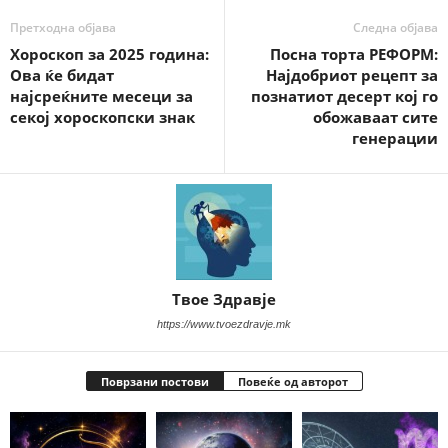
Претходна објава
Следна објава
Хороскоп за 2025 година:
Посна торта РЕФОРМ:
Ова ќе бидат
Најдобриот рецепт за
најсреќните месеци за
познатиот десерт кој го
секој хороскопски знак
обожаваат сите
генерации
Твое Здравје
https://www.tvoezdravje.mk
Поврзани постови
Повеќе од авторот