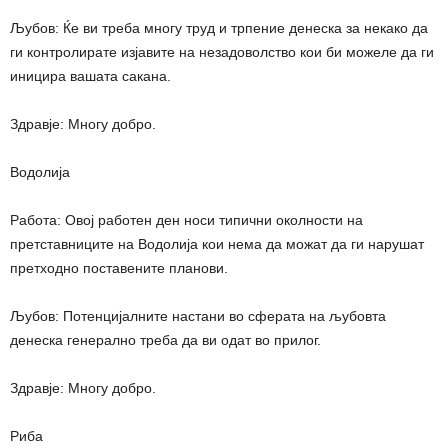
Љубов: Ќе ви треба многу труд и трпение денеска за некако да
ги контролирате изјавите на незадоволство кои би можеле да ги
иницира вашата сакана.
Здравје: Многу добро.
Водолија
Работа: Овој работен ден носи типични околности на
претставниците на Водолија кои нема да можат да ги нарушат
претходно поставените планови.
Љубов: Потенцијалните настани во сферата на љубовта
денеска генерално треба да ви одат во прилог.
Здравје: Многу добро.
Риба