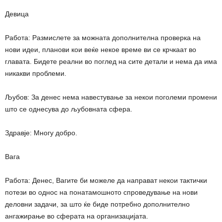
Девица
Работа: Размислете за можната дополнителна проверка на
нови идеи, планови кои веќе некое време ви се крчкаат во
главата. Бидете реални во поглед на сите детали и нема да има
никакви проблеми.
Љубов: За денес нема навестување за некои поголеми промени
што се однесува до љубовната сфера.
Здравје: Многу добро.
Вага
Работа: Денес, Вагите би можеле да направат некои тактички
потези во однос на понатамошното спроведување на нови
деловни задачи, за што ќе биде потребно дополнително
ангажирање во сферата на организацијата.