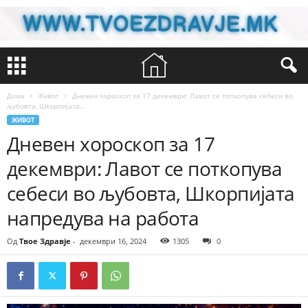
Дома
Живот
Дневен хороскоп за 17 декември: Лавот се поткопува себеси во
љубовта, Шкорпијата...
ЖИВОТ
Дневен хороскоп за 17
декември: Лавот се поткопува
себеси во љубовта, Шкорпијата
напредува на работа
Од
Твое Здравје
-
декември 16, 2024
1305
0