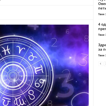
Овен
пети
Твое 
4 од
пре
Твое 
Здр
за 
Твое 