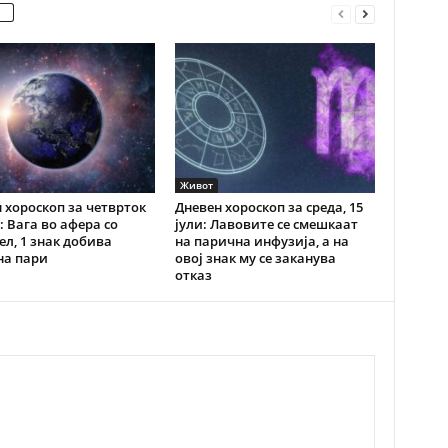
Живот
 хороскоп за четврток
Дневен хороскоп за среда, 15
и: Вага во афера со
јули: Лавовите се смешкаат
ел, 1 знак добива
на парична инфузија, а на
на пари
овој знак му се заканува
отказ