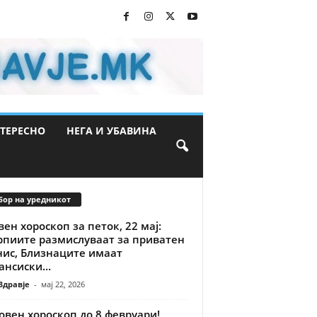
ТЕРЕСНО
НЕГА И УБАВИНА
бор на уредникот
ен хороскоп за петок, 22 мај:
рпиите размислуваат за приватен
нис, Близнаците имаат
нсиски...
Здравје
-
мај 22, 2026
вен хороскоп до 8 февруари!