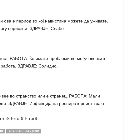
 ова е период во кој навистина можете да уживате.
огу сериозни. ЗДРАВЈЕ: Слабо.
ст. РАБОТА: Ќе имате проблеми во меѓучовечките
а работа. ЗДРАВЈЕ: Солидно.
ивее во странство или е странец. РАБОТА: Мали
ени. ЗДРАВЈЕ: Инфекција на респираторниот тракт
.
rror9
Error9
Error9
ОП
ХОРОСКОП ЗА 2 ЈУЛИ