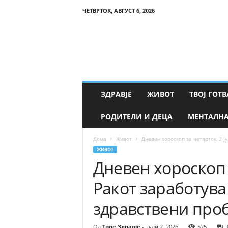
ЧЕТВРТОК, АВГУСТ 6, 2026
Т
в
о
е
З
д
р
ЗДРАВЈЕ
ЖИВОТ
ТВОЈ ГОТВ
а
в
РОДИТЕЛИ И ДЕЦА
МЕНТАЛНА
ј
е
Дома
Живот
Дневен хороскоп за четврток, 2 ј
ЖИВОТ
Дневен хороскоп з
Ракот заработува
здравствени про
Од
Твое Здравје
-
јули 2, 2026
525