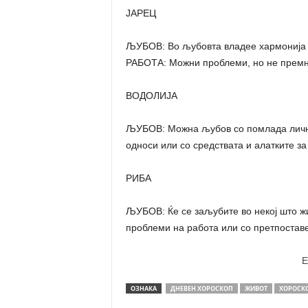
ЈАРЕЦ
ЉУБОВ: Во љубовта владее хармонија и
РАБОТА: Можни проблеми, но не премн
ВОДОЛИЈА
ЉУБОВ: Можна љубов со помлада лично
односи или со средствата и алатките з
РИБА
ЉУБОВ: Ќе се заљубите во некој што ж
проблеми на работа или со претпостав
E
ОЗНАКА
ДНЕВЕН ХОРОСКОП
ЖИВОТ
ХОРОСК