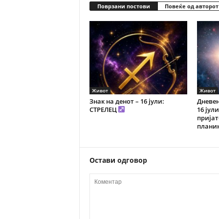
Поврзани постови
Повеќе од авторот
Живот
Живот
Знак на денот – 16 јули:
Дневен
СТРЕЛЕЦ
16 јул
пријат
плани
Остави одговор