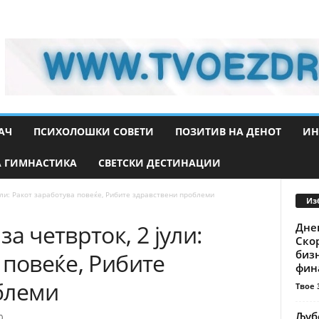
АЧ
ПСИХОЛОШКИ СОВЕТИ
ПОЗИТИВ НА ДЕНОТ
ИН
 ГИМНАСТИКА
СВЕТСКИ ДЕСТИНАЦИИ
ули: Ракот заработува повеќе, Рибите здравствени проблеми
Из
а четврток, 2 јули:
Днев
Ско
биз
 повеќе, Рибите
фина
блеми
Твое 
Љубо
0