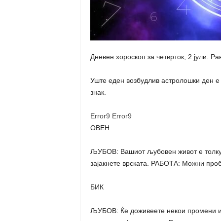
Дневен хороскоп за четврток, 2 јули: Р
Уште еден возбудлив астролошки ден е 
знак.
Error9
Error9
ОВЕН
ЉУБОВ: Вашиот љубовен живот е толку 
зајакнете врската. РАБОТА: Можни про
БИК
ЉУБОВ: Ќе доживеете некои промени ил