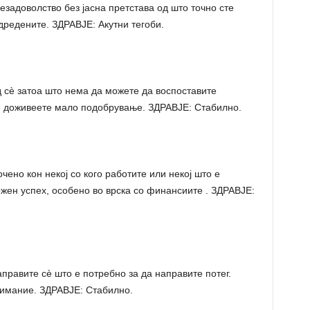
задоволство без јасна претстава од што точно сте
редените. ЗДРАВЈЕ: Акутни тегоби.
сè затоа што нема да можете да воспоставите
е доживеете мало подобрување. ЗДРАВЈЕ: Стабилно.
но кон некој со кого работите или некој што е
жен успех, особено во врска со финансиите . ЗДРАВЈЕ:
равите сè што е потребно за да направите потег.
имание. ЗДРАВЈЕ: Стабилно.