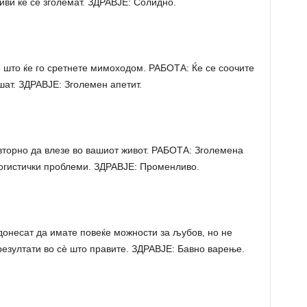
ви ќе се зголемат. ЗДРАВЈЕ: Солидно.
 што ќе го сретнете мимоходом. РАБОТА: Ќе се соочите
шат. ЗДРАВЈЕ: Зголемен апетит.
торно да влезе во вашиот живот. РАБОТА: Зголемена
логистички проблеми. ЗДРАВЈЕ: Променливо.
онесат да имате повеќе можности за љубов, но не
резултати во сè што правите. ЗДРАВЈЕ: Бавно варење.