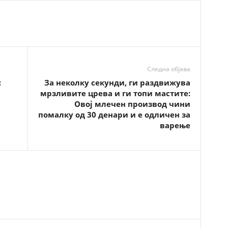
Следна објава
:
За неколку секунди, ги раздвижува
мрзливите црева и ги топи мастите:
Овој млечен производ чини
помалку од 30 денари и е одличен за
варење