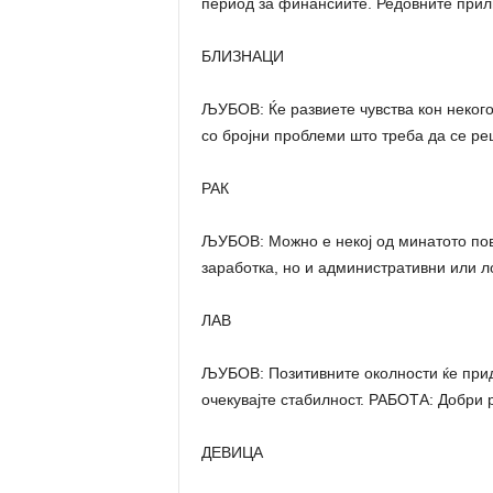
период за финансиите. Редовните прили
БЛИЗНАЦИ
ЉУБОВ: Ќе развиете чувства кон некого
со бројни проблеми што треба да се ре
РАК
ЉУБОВ: Можно е некој од минатото пов
заработка, но и административни или 
ЛАВ
ЉУБОВ: Позитивните околности ќе прид
очекувајте стабилност. РАБОТА: Добри 
ДЕВИЦА