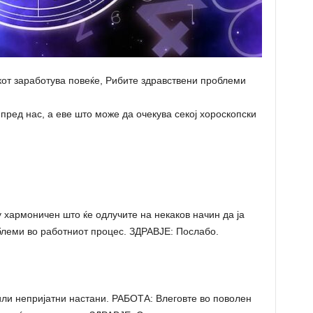
акот заработува повеќе, Рибите здравствени проблеми
пред нас, а еве што може да очекува секој хороскопски
хармоничен што ќе одлучите на некаков начин да ја
блеми во работниот процес. ЗДРАВЈЕ: Послабо.
и непријатни настани. РАБОТА: Влеговте во поволен