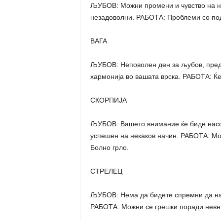
ЉУБОВ: Можни промени и чувство на не
незадоволни. РАБОТА: Проблеми со под
ВАГА
ЉУБОВ: Неповолен ден за љубов, пред 
хармонија во вашата врска. РАБОТА: Ќ
СКОРПИЈА
ЉУБОВ: Вашето внимание ќе биде насоче
успешен на некаков начин. РАБОТА: Мо
Болно грло.
СТРЕЛЕЦ
ЉУБОВ: Нема да бидете спремни да нап
РАБОТА: Можни се грешки поради невн