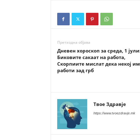
Претходна објава
Дневен хороскоп за среда, 1 јули
Биковите сакаат на работа,
Скорпиите мислат дека некој им
работи зад грб
Твое Здравје
https://www.tvoezdravje.mk