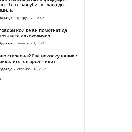
от ќе се заљуби со глава до
ци, а...
Здравје
-
февруари 4, 2025
говори кои ќе ви помогнат да
познаете алкохоличар
Здравје
-
декември 3, 2022
аво стареење? Еве неколку навики
поквалитетен зрел живот
Здравје
-
октомври 16, 2022