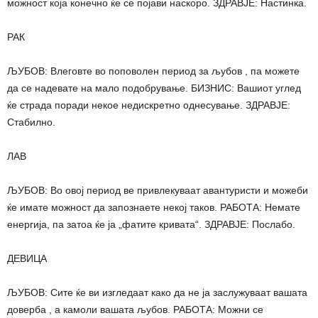
можност која конечно ќе се појави наскоро. ЗДРАВЈЕ: Настинка.
РАК
ЉУБОВ: Влеговте во поповолен период за љубов , па можете
да се надевате на мало подобрување. БИЗНИС: Вашиот углед
ќе страда поради некое недискретно однесување. ЗДРАВЈЕ:
Стабилно.
ЛАВ
ЉУБОВ: Во овој период ве привлекуваат авантуристи и можеби
ќе имате можност да запознаете некој таков. РАБОТА: Немате
енергија, па затоа ќе ја „фатите кривата“. ЗДРАВЈЕ: Послабо.
ДЕВИЦА
ЉУБОВ: Сите ќе ви изгледаат како да не ја заслужуваат вашата
доверба , а камоли вашата љубов. РАБОТА: Можни се