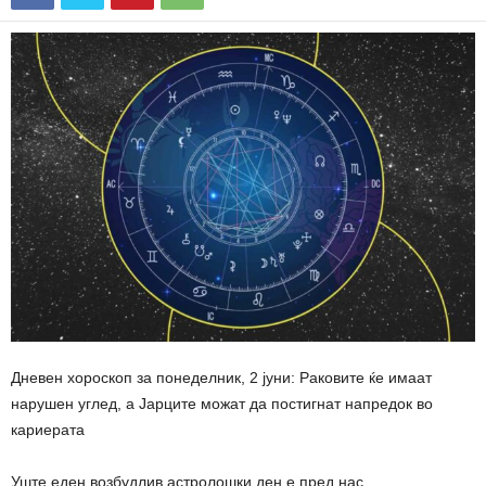
Дневен хороскоп за понеделник, 2 јуни: Раковите ќе имаат
нарушен углед, а Јарците можат да постигнат напредок во
кариерата
Уште еден возбудлив астролошки ден е пред нас
.