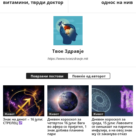
витамини, тврди доктор
однос на нив
Твое Здравје
https://www.tvoezdravje.mk
Поврзани постови
Повеќе од авторот
Живот
Живот
Живот
Знак на денот – 16 јули:
Дневен хороскоп за
Дневен хороскоп за
СТРЕЛЕЦ
четврток 16 јули: Вага
среда, 15 јули: Лавовите
во афера со пријател, 1
се смешкаат на парична
знак добива планина
инфузија, а на овој знак
пари
му се заканува отказ