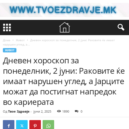
Дома
Живот
Дневен хороскоп за понеделник, 2 јуни: Раковите ќе имаат
нарушен углед, а...
ЖИВОТ
Дневен хороскоп за
понеделник, 2 јуни: Раковите ќе
имаат нарушен углед, а Јарците
можат да постигнат напредок
во кариерата
Од
Твое Здравје
-
јуни 2, 2025
1890
0