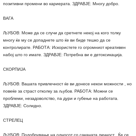
позитивни промени во кариерата. ЗДРАВЈЕ: Многу добро.
ВАГА
ЉУБОВ: Може да се случи да сретнете некој на кого толку
многу ќе му се допаднете што ќе ви биде тешко да се
контролирате. РАБОТА: Искористете го огромниот креативен
набој што го имате. ЗДРАВЈЕ: Потребна ви е детоксикација.
СКОРПИЈА
ЉУБОВ: Вашата привлечност ќе ви донесе некои можности , но
повеќе за страст отколку за љубов. РАБОТА: Можни се
проблеми, незадоволство, па дури и губење на работата.
ЗДРАВЈЕ: Солидно.
СТРЕЛЕЦ
ЉУБОВ: Подобрување на односот со саканата личност . Ќе се