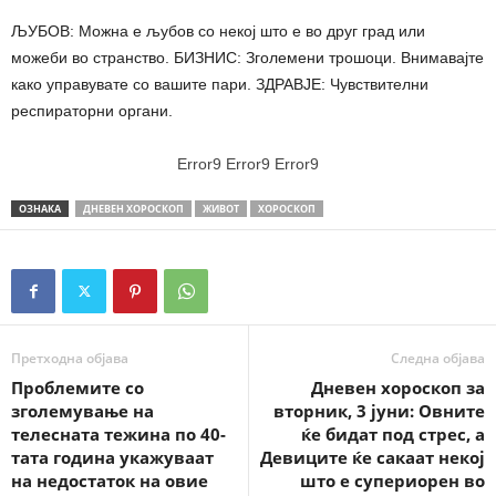
ЉУБОВ: Можна е љубов со некој што е во друг град или
можеби во странство. БИЗНИС: Зголемени трошоци. Внимавајте
како управувате со вашите пари. ЗДРАВЈЕ: Чувствителни
респираторни органи.
Error9
Error9
Error9
ОЗНАКА
ДНЕВЕН ХОРОСКОП
ЖИВОТ
ХОРОСКОП
Претходна објава
Следна објава
Проблемите со
Дневен хороскоп за
зголемување на
вторник, 3 јуни: Овните
телесната тежина по 40-
ќе бидат под стрес, а
тата година укажуваат
Девиците ќе сакаат некој
на недостаток на овие
што е супериорен во