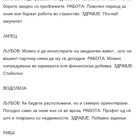
борите заедно со проблемите. РАБОТА: Поволен период за
оние кои бараат работа во странство. ЗДРАВЈЕ: Послаб
имунитет.
ЈАРЕЦ
ЉУБОВ: Можно е да инсистирате на заеднички живот , што на
вашиот партнер нема да му се допадне. РАБОТА: Можно
напредување во кариерата или финансиска добивка. ЗДРАВЈЕ:
Стабилно.
ВОДОЛИЈА
ЉУБОВ: Ќе бидете расположени, но и семејно ориентирани .
Погодно само за оние кои се во врска. РАБОТА: Профит од сè
што е поврзано со недвижности. ЗДРАВЈЕ: Побавно варење.
РИБА