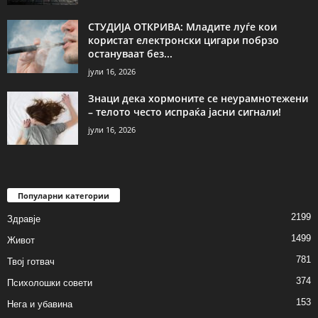
СТУДИЈА ОТКРИВА: Младите луѓе кои
користат електронски цигари побрзо
остануваат без...
јули 16, 2026
Знаци дека хормоните се неурамнотежени
– телото често испраќа јасни сигнали!
јули 16, 2026
Популарни категории
2199
Здравје
1499
Живот
781
Твој готвач
374
Психолошки совети
153
Нега и убавина