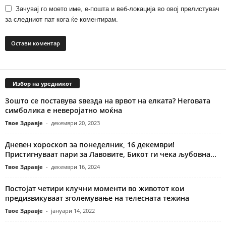
Зачувај го моето име, е-пошта и веб-локација во овој прелистувач
за следниот пат кога ќе коментирам.
Избор на уредникот
Зошто се поставува ѕвезда на врвот на елката? Неговата
симболика е неверојатно моќна
Твое Здравје
-
декември 20, 2023
Дневен хороскоп за понеделник, 16 декември!
Пристигнуваат пари за Лавовите, Бикот ги чека љубовна...
Твое Здравје
-
декември 16, 2024
Постојат четири клучни моменти во животот кои
предизвикуваат зголемување на телесната тежина
Твое Здравје
-
јануари 14, 2022