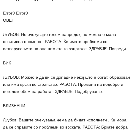
Error9
Error9
ОВЕН
ЉУБОВ: Не очекувајте голем напредок, но можна е мала
позитивна промена . РАБОТА: Ќе имате проблеми со
остварувањето на она што сте го зацртале. ЗДРАВЈЕ: Повреди.
БИК
ЉУБОВ: Можно е да ви се допадне некој што е богат, образован
или има врски во странство. РАБОТА: Промени на подобро и
поголем обем на работа . ЗДРАВЈЕ: Подобрување.
БЛИЗНАЦИ
Љубов: Вашите очекувања нема да бидат исполнети . Ќе мора
да се справите со проблеми во врската. РАБОТА: Бркате добра