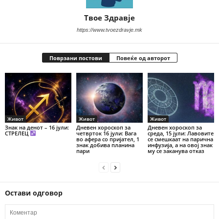
Твое Здравје
https://www.tvoezdravje.mk
Поврзани постови
Повеќе од авторот
Живот
Живот
Живот
Знак на денот – 16 јули:
Дневен хороскоп за
Дневен хороскоп за
СТРЕЛЕЦ
четврток 16 јули: Вага
среда, 15 јули: Лавовите
во афера со пријател, 1
се смешкаат на парична
знак добива планина
инфузија, а на овој знак
пари
му се заканува отказ
Остави одговор