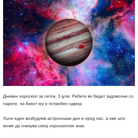
Дневен хороскоп за петок, 3 јули: Рибите ќе бидат задоволни со
парите, на Бикот му е потребен одмор
Уште еден возбудлив астролошки ден е пред нас, а еве што
може да очекува секој хороскопски знак.