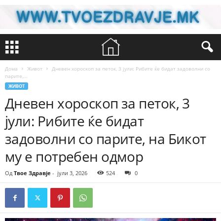
Дома
Живот
Дневен хороскоп за петок, 3 јули: Рибите ќе бидат задоволни со
парите,...
ЖИВОТ
Дневен хороскоп за петок, 3
јули: Рибите ќе бидат
задоволни со парите, на Бикот
му е потребен одмор
Од
Твое Здравје
-
јули 3, 2026
524
0