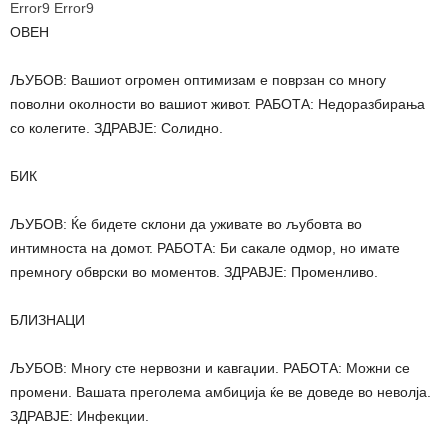
Error9
Error9
ОВЕН
ЉУБОВ: Вашиот огромен оптимизам е поврзан со многу
поволни околности во вашиот живот. РАБОТА: Недоразбирања
со колегите. ЗДРАВЈЕ: Солидно.
БИК
ЉУБОВ: Ќе бидете склони да уживате во љубовта во
интимноста на домот. РАБОТА: Би сакале одмор, но имате
премногу обврски во моментов. ЗДРАВЈЕ: Променливо.
БЛИЗНАЦИ
ЉУБОВ: Многу сте нервозни и кавгаџии. РАБОТА: Можни се
промени. Вашата преголема амбиција ќе ве доведе во неволја.
ЗДРАВЈЕ: Инфекции.