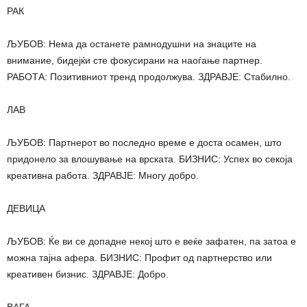
РАК
ЉУБОВ: Нема да останете рамнодушни на знаците на
внимание, бидејќи сте фокусирани на наоѓање партнер.
РАБОТА: Позитивниот тренд продолжува. ЗДРАВЈЕ: Стабилно.
ЛАВ
ЉУБОВ: Партнерот во последно време е доста осамен, што
придонело за влошување на врската. БИЗНИС: Успех во секоја
креативна работа. ЗДРАВЈЕ: Многу добро.
ДЕВИЦА
ЉУБОВ: Ќе ви се допадне некој што е веќе зафатен, па затоа е
можна тајна афера. БИЗНИС: Профит од партнерство или
креативен бизнис. ЗДРАВЈЕ: Добро.