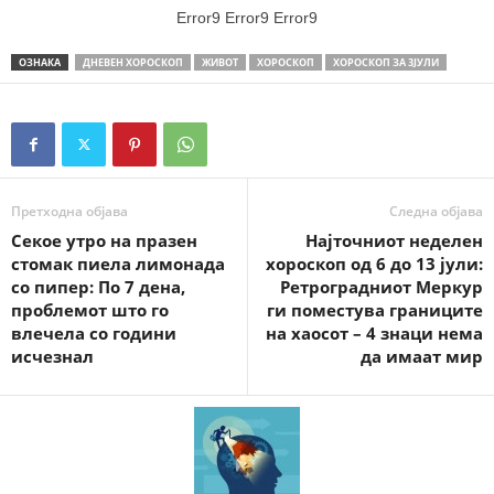
Error9
Error9
Error9
ОЗНАКА
ДНЕВЕН ХОРОСКОП
ЖИВОТ
ХОРОСКОП
ХОРОСКОП ЗА 3ЈУЛИ
Претходна објава
Следна објава
Секое утро на празен
Најточниот неделен
стомак пиела лимонада
хороскоп од 6 до 13 јули:
со пипер: По 7 дена,
Ретроградниот Меркур
проблемот што го
ги поместува границите
влечела со години
на хаосот – 4 знаци нема
исчезнал
да имаат мир