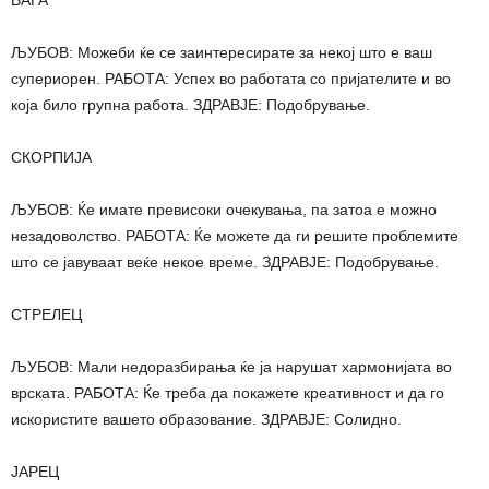
ВАГА
ЉУБОВ: Можеби ќе се заинтересирате за некој што е ваш
супериорен. РАБОТА: Успех во работата со пријателите и во
која било групна работа. ЗДРАВЈЕ: Подобрување.
СКОРПИЈА
ЉУБОВ: Ќе имате превисоки очекувања, па затоа е можно
незадоволство. РАБОТА: Ќе можете да ги решите проблемите
што се јавуваат веќе некое време. ЗДРАВЈЕ: Подобрување.
СТРЕЛЕЦ
ЉУБОВ: Мали недоразбирања ќе ја нарушат хармонијата во
врската. РАБОТА: Ќе треба да покажете креативност и да го
искористите вашето образование. ЗДРАВЈЕ: Солидно.
ЈАРЕЦ