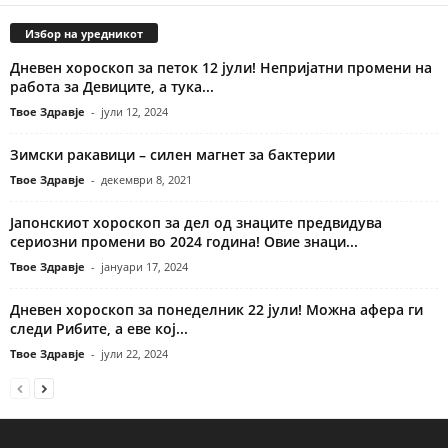
Избор на уредникот
Дневен хороскоп за петок 12 јули! Непријатни промени на
работа за Девиците, а тука...
Твое Здравје
-
јули 12, 2024
Зимски ракавици – силен магнет за бактерии
Твое Здравје
-
декември 8, 2021
Јапонскиот хороскоп за дел од знаците предвидува
сериозни промени во 2024 година! Овие знаци...
Твое Здравје
-
јануари 17, 2024
Дневен хороскоп за понеделник 22 јули! Можна афера ги
следи Рибите, а еве кој...
Твое Здравје
-
јули 22, 2024