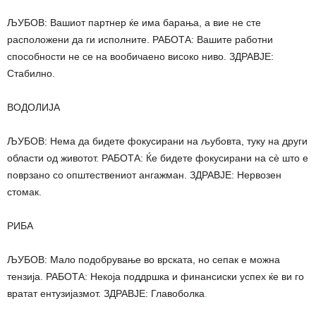
ЉУБОВ: Вашиот партнер ќе има барања, а вие не сте
расположени да ги исполните. РАБОТА: Вашите работни
способности не се на вообичаено високо ниво. ЗДРАВЈЕ:
Стабилно.
ВОДОЛИЈА
ЉУБОВ: Нема да бидете фокусирани на љубовта, туку на други
области од животот. РАБОТА: Ќе бидете фокусирани на сè што е
поврзано со општествениот ангажман. ЗДРАВЈЕ: Нервозен
стомак.
РИБА
ЉУБОВ: Мало подобрување во врската, но сепак е можна
тензија. РАБОТА: Некоја поддршка и финансиски успех ќе ви го
вратат ентузијазмот. ЗДРАВЈЕ: Главоболка
.