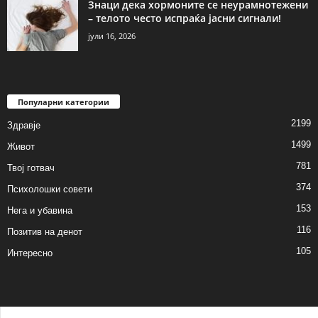
Знаци дека хормоните се неурамнотежени
– телото често испраќа јасни сигнали!
јули 16, 2026
Популарни категории
2199
Здравје
1499
Живот
781
Твој готвач
374
Психолошки совети
153
Нега и убавина
116
Позитив на денот
105
Интересно