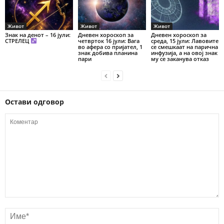
Живот
Живот
Живот
Знак на денот – 16 јули:
Дневен хороскоп за
Дневен хороскоп за
СТРЕЛЕЦ
четврток 16 јули: Вага
среда, 15 јули: Лавовите
во афера со пријател, 1
се смешкаат на парична
знак добива планина
инфузија, а на овој знак
пари
му се заканува отказ
Остави одговор