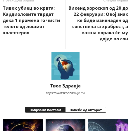
Претходна објава
Следна објава
Тивок убиец во крвта:
Викенд хороскоп од 20 до
Кардиолозите тврдат
22 февруари: Овој знак
дека 1 промена го чисти
ќе биде изненаден од
телото од лошиот
сопствената храброст, а
холестерол
важна порака ќе му
дојде во сон
Твое Здравје
https://www.tvoezdravje.mk
Поврзани постови
Повеќе од авторот