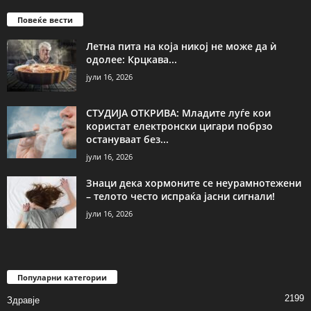
Повеќе вести
Летна пита на која никој не може да ѝ
одолее: Крцкава...
јули 16, 2026
СТУДИЈА ОТКРИВА: Младите луѓе кои
користат електронски цигари побрзо
остануваат без...
јули 16, 2026
Знаци дека хормоните се неурамнотежени
– телото често испраќа јасни сигнали!
јули 16, 2026
Популарни категории
2199
Здравје