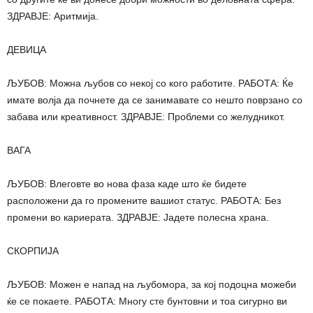
ЗДРАВЈЕ: Аритмија.
ДЕВИЦА
ЉУБОВ: Можна љубов со некој со кого работите. РАБОТА: Ќе
имате волја да почнете да се занимавате со нешто поврзано со
забава или креативност. ЗДРАВЈЕ: Проблеми со желудникот.
ВАГА
ЉУБОВ: Влеговте во нова фаза каде што ќе бидете
расположени да го промените вашиот статус. РАБОТА: Без
промени во кариерата. ЗДРАВЈЕ: Јадете полесна храна.
СКОРПИЈА
ЉУБОВ: Можен е напад на љубомора, за кој подоцна можеби
ќе се покаете. РАБОТА: Многу сте бунтовни и тоа сигурно ви