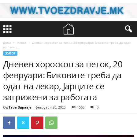
Дома
Живот
Дневен хороскоп за петок, 20 февруари: Биковите треба да одат
на лекар,...
ЖИВОТ
Дневен хороскоп за петок, 20
февруари: Биковите треба да
одат на лекар, Јарците се
загрижени за работата
Од
Твое Здравје
-
февруари 20, 2026
1568
0