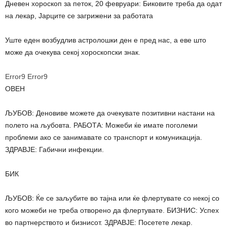
Дневен хороскоп за петок, 20 февруари: Биковите треба да одат
на лекар, Јарците се загрижени за работата
Уште еден возбудлив астролошки ден е пред нас, а еве што
може да очекува секој хороскопски знак.
Error9
Error9
ОВЕН
ЉУБОВ: Деновиве можете да очекувате позитивни настани на
полето на љубовта. РАБОТА: Можеби ќе имате поголеми
проблеми ако се занимавате со транспорт и комуникација.
ЗДРАВЈЕ: Габични инфекции.
БИК
ЉУБОВ: Ќе се заљубите во тајна или ќе флертувате со некој со
кого можеби не треба отворено да флертувате. БИЗНИС: Успех
во партнерството и бизнисот. ЗДРАВЈЕ: Посетете лекар.