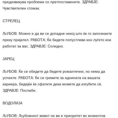
предизвикува проблеми со претпоставените. ЗДРАВЈЕ:
Чувствителен стомак.
СТРЕЛЕЦ
ЉУБОВ: Можно е да ви се допадне некој што ќе го запознаете
преку пријател. РАБОТА: Ќе бидете попустливи кон луѓето кои
работат за вас. ЗДРАВЈЕ: Солидно.
ЈАРЕЦ
ЉУБОВ: Ќе се обидете да бидете романтични, но нема да
успеете. РАБОТА: Ќе се грижите за иднината на вашата
кариера, бидејќи ќе сфатите дека можете да изгубите сè.
ЗДРАВЈЕ: Послаби.
ВОДОЛИЈА
ЉУБОВ: Љубовниот живот не ви е приоритет во моментов.