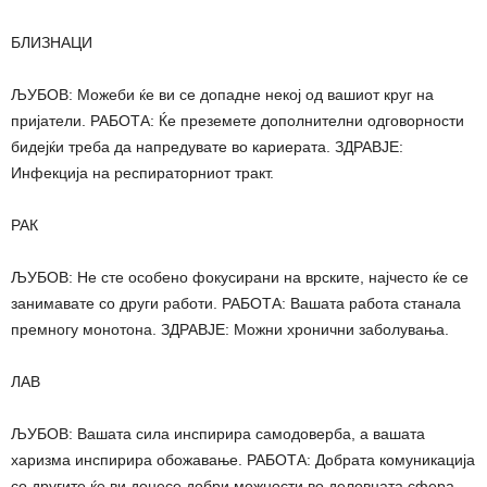
БЛИЗНАЦИ
ЉУБОВ: Можеби ќе ви се допадне некој од вашиот круг на
пријатели. РАБОТА: Ќе преземете дополнителни одговорности
бидејќи треба да напредувате во кариерата. ЗДРАВЈЕ:
Инфекција на респираторниот тракт.
РАК
ЉУБОВ: Не сте особено фокусирани на врските, најчесто ќе се
занимавате со други работи. РАБОТА: Вашата работа станала
премногу монотона. ЗДРАВЈЕ: Можни хронични заболувања.
ЛАВ
ЉУБОВ: Вашата сила инспирира самодоверба, а вашата
харизма инспирира обожавање. РАБОТА: Добрата комуникација
со другите ќе ви донесе добри можности во деловната сфера.