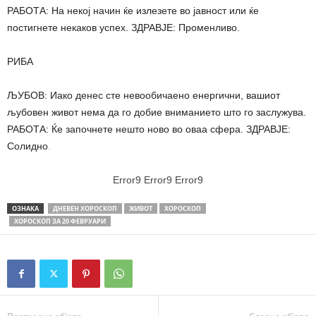
РАБОТА: На некој начин ќе излезете во јавност или ќе
постигнете некаков успех. ЗДРАВЈЕ: Променливо.
РИБА
ЉУБОВ: Иако денес сте невообичаено енергични, вашиот
љубовен живот нема да го добие вниманието што го заслужува.
РАБОТА: Ќе започнете нешто ново во оваа сфера. ЗДРАВЈЕ:
Солидно
.
Error9
Error9
Error9
ОЗНАКА
ДНЕВЕН ХОРОСКОП
ЖИВОТ
ХОРОСКОП
ХОРОСКОП ЗА 20 ФЕВРУАРИ