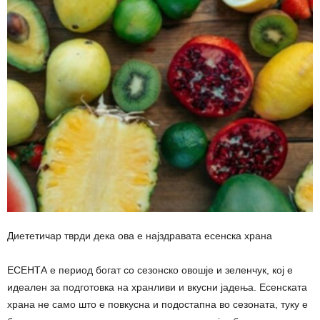
Диететичар тврди дека ова е најздравата есенска храна
ЕСЕНТА е период богат со сезонско овошје и зеленчук, кој е
идеален за подготовка на хранливи и вкусни јадења. Есенската
храна не само што е повкусна и подостапна во сезоната, туку е