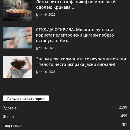
Летна пита на која никој не може да ѝ
одолее: Крцкава...
јули 16, 2026
СТУДИЈА ОТКРИВА: Младите луѓе кои
користат електронски цигари побрзо
остануваат без...
јули 16, 2026
Знаци дека хормоните се неурамнотежени
– телото често испраќа јасни сигнали!
јули 16, 2026
Популарни категории
2199
Здравје
1499
Живот
781
Твој готвач