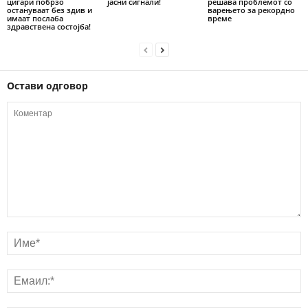
цигари побрзо
јасни сигнали!
решава проблемот со
остануваат без здив и
варењето за рекордно
имаат послаба
време
здравствена состојба!
Остави одговор