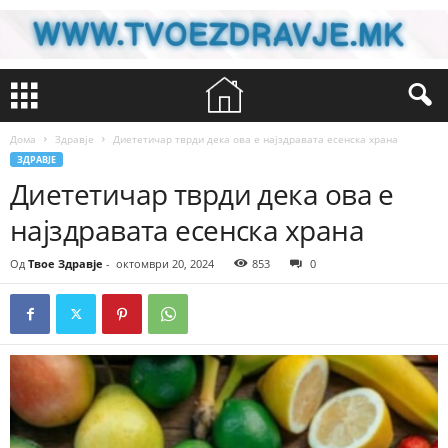
Дома
Здравје
Диететичар тврди дека ова е најздравата есенска храна
ЗДРАВЈЕ
Диететичар тврди дека ова е
најздравата есенска храна
Од
Твое Здравје
-
октомври 20, 2024
853
0