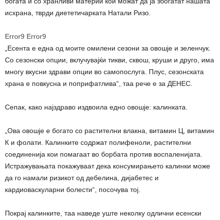
богата и со хранливи материи кои можат да ја збогатат нашата
исхрана, тврди диететичарката Натали Ризо.
Error9
Error9
„Есента е една од моите омилени сезони за овошје и зеленчук.
Со сезонски опции, вклучувајќи тикви, сквош, круши и друго, има
многу вкусни здрави опции во самопослуга. Плус, сезонската
храна е повкусна и поприфатлива“, таа рече е за ДЕНЕС.
Сепак, како најздраво издвоила едно овошје: калинката.
„Ова овошје е богато со растителни влакна, витамин Ц, витамин
К и фолати. Калинките содржат полифеноли, растителни
соединенија кои помагаат во борбата против воспаленијата.
Истражувањата покажуваат дека консумирањето калинки може
да го намали ризикот од дебелина, дијабетес и
кардиоваскуларни болести“, посочува тој.
Покрај калинките, таа наведе уште неколку одлични есенски