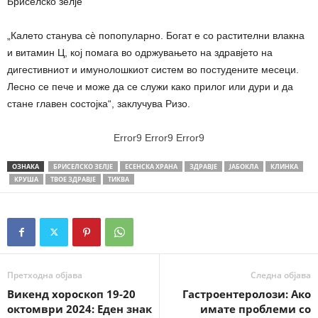
Бриселско зелје
„Калето станува сè попопуларно. Богат е со растителни влакна
и витамин Ц, кој помага во одржувањето на здравјето на
дигестивниот и имунолошкиот систем во постудените месеци.
Лесно се пече и може да се служи како прилог или дури и да
стане главен состојка“, заклучува Ризо.
Error9
Error9
Error9
ОЗНАКА
БРИСЕЛСКО ЗЕЛЈЕ
ЕСЕНСКА ХРАНА
ЗДРАВЈЕ
ЈАБОКЛА
КЛИНКА
КРУША
ТВОЕ ЗДРАВЈЕ
ТИКВА
Претходна објава
Следна објава
Викенд хороскоп 19-20
Гастроентеролози: Ако
октомври 2024: Еден знак
имате проблеми со