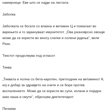
намирници. Еве што се најде на листата.
Јаболка
Јаболката се богати со влакна и витамин Ц и помагаат во
варењето и го зајакнуваат имунитетот. „Ова разноврсно овошје
може да се користи во многу слатки и солени јадења“, вели
Ризо.
Текстот продолжува под огласот
Тиква
„Тиквата е полна со бета-каротен, претходник на витаминот А,
кој е добар за здравјето на очите и се бори против
воспалението. Може да се користи во супи, колачи и појадок
како каша и смути“, објаснува диететичарот.
Печурки