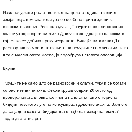
Иако печурките растат во текот на целата година, нивниот
земјен вкус и месна текстура се особено прилагодени за
есенските јадења. Ризо наведува: „Печурките се единствениот
зеленчук кој содржи витамин Д, клучен за здравјето на коските,
кој тешко се добива преку исхраната. Бидејќи витаминот Д е
растворлив во масти, готвењето на печурките во маснотии, како
што е маслиновото масло, ја подобрува неговата апсорпција. “
Круши
“Крушите не само што се разноврсни и слатки, туку и се богати
со растителни влакна. Секоја круша содржи 20 отсто од
препорачаната дневна количина на влакна, што е корисно
бидејќи повеќето луѓе не консумираат доволно влакна. Важно е
да се јаде и кожата. бидејќи тоа е најбогат извор на влакна“,
тврди диететичарот.