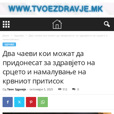
Дома
Здравје
Два чаеви кои можат да придонесат за здравјето на срцето и
намалување...
ЗДРАВЈЕ
Два чаеви кои можат да
придонесат за здравјето на
срцето и намалување на
крвниот притисок
Од
Твое Здравје
-
октомври 5, 2025
512
0