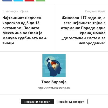
Претходна објава
Следна објава
Најточниот неделен
Живеела 117 години, а
хороскоп од 5 до 13
сега нејзината тајна е
октомври: Полната
откриена: Поради една
Месечина во Овен ја
храна, имала
менува судбината на 4
„дигестивен систем за
знаци
новороденче“
Твое Здравје
https://www.tvoezdravje.mk
Поврзани постови
Повеќе од авторот