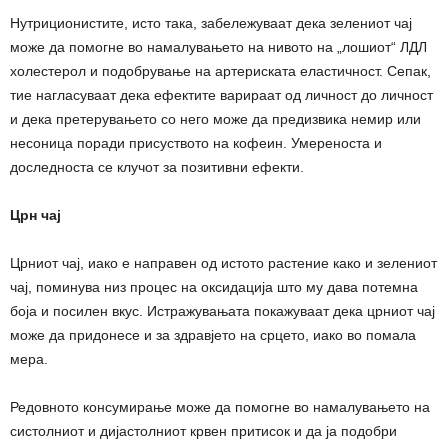
Нутриционистите, исто така, забележуваат дека зелениот чај
може да помогне во намалувањето на нивото на „лошиот“ ЛДЛ
холестерол и подобрување на артериската еластичност. Сепак,
тие нагласуваат дека ефектите варираат од личност до личност
и дека претерувањето со него може да предизвика немир или
несоница поради присуството на кофеин. Умереноста и
доследноста се клучот за позитивни ефекти.
Црн чај
Црниот чај, иако е направен од истото растение како и зелениот
чај, поминува низ процес на оксидација што му дава потемна
боја и посилен вкус. Истражувањата покажуваат дека црниот чај
може да придонесе и за здравјето на срцето, иако во помала
мера.
Редовното консумирање може да помогне во намалувањето на
систолниот и дијастолниот крвен притисок и да ја подобри