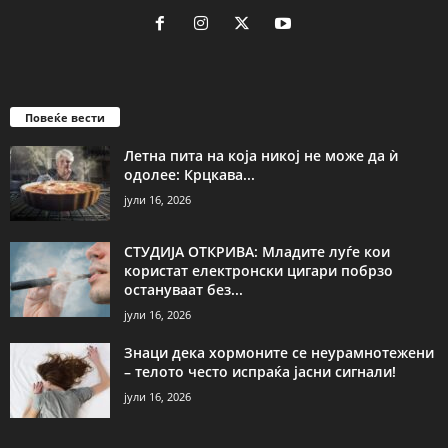
Повеќе вести
Летна пита на која никој не може да ѝ
одолее: Крцкава...
јули 16, 2026
СТУДИЈА ОТКРИВА: Младите луѓе кои
користат електронски цигари побрзо
остануваат без...
јули 16, 2026
Знаци дека хормоните се неурамнотежени
– телото често испраќа јасни сигнали!
јули 16, 2026