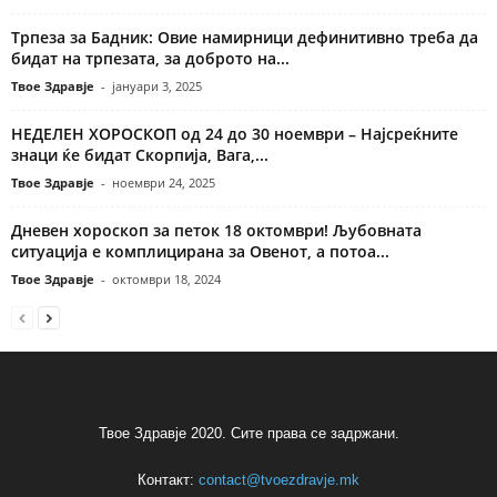
Трпеза за Бадник: Овие намирници дефинитивно треба да
бидат на трпезата, за доброто на...
Твое Здравје
-
јануари 3, 2025
НЕДЕЛЕН ХОРОСКОП од 24 до 30 ноември – Најсреќните
знаци ќе бидат Скорпија, Вага,...
Твое Здравје
-
ноември 24, 2025
Дневен хороскоп за петок 18 октомври! Љубовната
ситуација е комплицирана за Овенот, а потоа...
Твое Здравје
-
октомври 18, 2024
Твое Здравје 2020. Сите права се задржани.
Контакт:
contact@tvoezdravje.mk