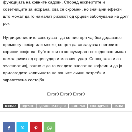
функцијата на крвните садови. Според експертите и
советниците за исхрана, ова се скромни, но значајни ефекти
што можат да го намалат ризикот од срцеви заболувања на долг
рок.
Нутриционистите советуваат да се пие црн чај без додавање
премногу шеќер или млеко, со цел да се зачуваат неговите
корисни својства. Луѓето кои го консумираат секојдневно имаат
помал ризик од срцев удар и мозочен удар. Сепак, како и со
зелениот чај, важно е да го следите внесот на кофеин и да ја
прилагодите количината на вашите лични потреби и
здравствена состојба.
Error9
Error9
Error9
ОЗНАКА
ЗДРАВЈЕ
ЗДРАВЈЕ НА СРЦЕТО
ЗЕЛЕН ЧАЈ
ТВОЕ ЗДРАВЈЕ
ЧАЕВИ