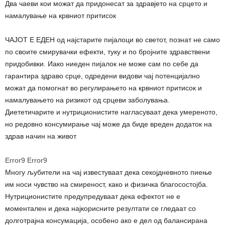
Два чаеви кои можат да придонесат за здравјето на срцето и
намалување на крвниот притисок
ЧАЈОТ Е ЕДЕН од најстарите пијалоци во светот, познат не само
по своите смирувачки ефекти, туку и по бројните здравствени
придобивки. Иако ниеден пијалок не може сам по себе да
гарантира здраво срце, одредени видови чај потенцијално
можат да помогнат во регулирањето на крвниот притисок и
намалувањето на ризикот од срцеви заболувања.
Диететичарите и нутриционистите нагласуваат дека умереното,
но редовно консумирање чај може да биде вреден додаток на
здрав начин на живот
.
Error9
Error9
Многу љубители на чај известуваат дека секојдневното пиење
им носи чувство на смиреност, како и физичка благосостојба.
Нутриционистите предупредуваат дека ефектот не е
моментален и дека најкорисните резултати се гледаат со
долготрајна консумација, особено ако е дел од балансирана