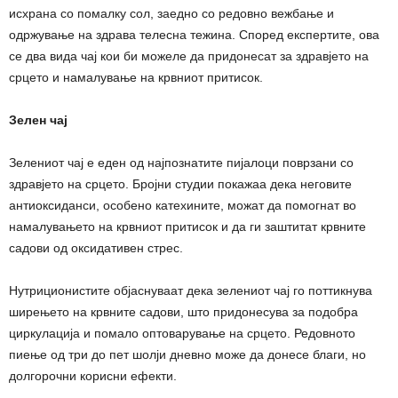
исхрана со помалку сол, заедно со редовно вежбање и
одржување на здрава телесна тежина. Според експертите, ова
се два вида чај кои би можеле да придонесат за здравјето на
срцето и намалување на крвниот притисок.
Зелен чај
Зелениот чај е еден од најпознатите пијалоци поврзани со
здравјето на срцето. Бројни студии покажаа дека неговите
антиоксиданси, особено катехините, можат да помогнат во
намалувањето на крвниот притисок и да ги заштитат крвните
садови од оксидативен стрес.
Нутриционистите објаснуваат дека зелениот чај го поттикнува
ширењето на крвните садови, што придонесува за подобра
циркулација и помало оптоварување на срцето. Редовното
пиење од три до пет шолји дневно може да донесе благи, но
долгорочни корисни ефекти.