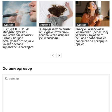
Здравје
Здравје
Здравје
СТУДИЈА ОТКРИВА:
Знаци дека хормоните
Збогум на запекот и
Младите луѓе кои
се неурамнотежени –
мрзливите црева: Овој
користат електронски
телото често испраќа
утрински пијалок го
цигари побрзо
јасни сигнали!
решава проблемот со
остануваат без здив и
варењето за рекордно
имаат послаба
време
здравствена состојба!
Остави одговор