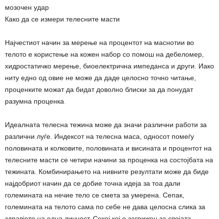
мозочен удар
Како да се измери телесните масти
Најчестиот начин за мерење на процентот на маснотии во
телото е користење на кожен набор со помош на дебеломер,
хидростатичко мерење, биоелектрична импеданса и други. Иако
ниту едно од овие не може да даде целосно точно читање,
проценките можат да бидат доволно блиски за да понудат
разумна проценка
.
Идеалната телесна тежина може да значи различни работи за
различни луѓе. Индексот на телесна маса, односот помеѓу
половината и колковите, половината и висината и процентот на
телесните масти се четири начини за проценка на состојбата на
тежината. Комбинирањето на нивните резултати може да биде
најдобриот начин да се добие точна идеја за тоа дали
големината на нечие тело се смета за умерена. Сепак,
големината на телото сама по себе не дава целосна слика за
здравјето на една личност. Секој кој е загрижен за својата