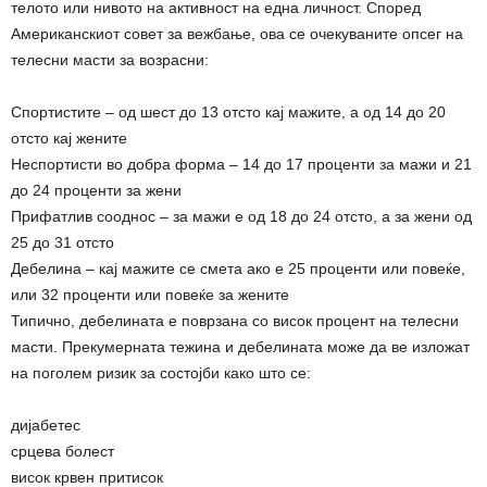
телото или нивото на активност на една личност. Според
Американскиот совет за вежбање, ова се очекуваните опсег на
телесни масти за возрасни:
Спортистите – од шест до 13 отсто кај мажите, а од 14 до 20
отсто кај жените
Неспортисти во добра форма – 14 до 17 проценти за мажи и 21
до 24 проценти за жени
Прифатлив сооднос – за мажи е од 18 до 24 отсто, а за жени од
25 до 31 отсто
Дебелина – кај мажите се смета ако е 25 проценти или повеќе,
или 32 проценти или повеќе за жените
Типично, дебелината е поврзана со висок процент на телесни
масти. Прекумерната тежина и дебелината може да ве изложат
на поголем ризик за состојби како што се:
дијабетес
срцева болест
висок крвен притисок