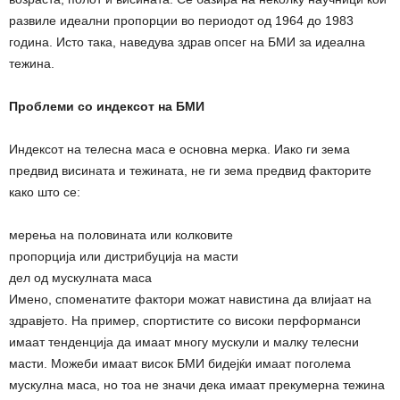
развиле идеални пропорции во периодот од 1964 до 1983
година. Исто така, наведува здрав опсег на БМИ за идеална
тежина.
Проблеми со индексот на БМИ
Индексот на телесна маса е основна мерка. Иако ги зема
предвид висината и тежината, не ги зема предвид факторите
како што се:
мерења на половината или колковите
пропорција или дистрибуција на масти
дел од мускулната маса
Имено, споменатите фактори можат навистина да влијаат на
здравјето. На пример, спортистите со високи перформанси
имаат тенденција да имаат многу мускули и малку телесни
масти. Можеби имаат висок БМИ бидејќи имаат поголема
мускулна маса, но тоа не значи дека имаат прекумерна тежина