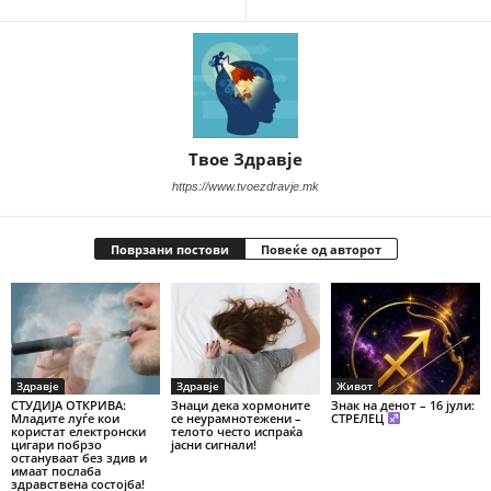
Твое Здравје
https://www.tvoezdravje.mk
Поврзани постови
Повеќе од авторот
Здравје
Здравје
Живот
СТУДИЈА ОТКРИВА:
Знаци дека хормоните
Знак на денот – 16 јули:
Младите луѓе кои
се неурамнотежени –
СТРЕЛЕЦ
користат електронски
телото често испраќа
цигари побрзо
јасни сигнали!
остануваат без здив и
имаат послаба
здравствена состојба!