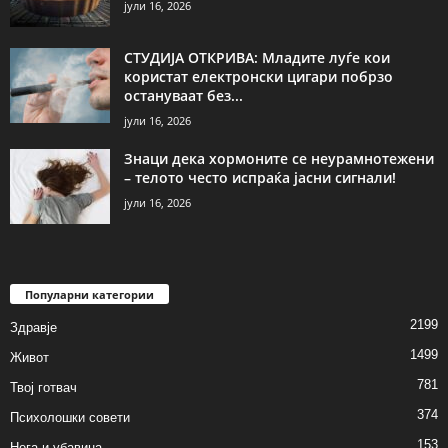
јули 16, 2026
СТУДИЈА ОТКРИВА: Младите луѓе кои
користат електронски цигари побрзо
остануваат без...
јули 16, 2026
Знаци дека хормоните се неурамнотежени
– телото често испраќа јасни сигнали!
јули 16, 2026
Популарни категории
2199
Здравје
1499
Живот
781
Твој готвач
374
Психолошки совети
153
Нега и убавина