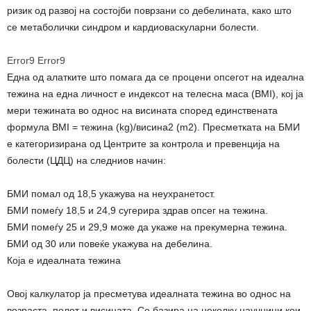
ризик од развој на состојби поврзани со дебелината, како што
се метаболички синдром и кардиоваскуларни болести.
Error9
Error9
Една од алатките што помага да се процени опсегот на идеална
тежина на една личност е индексот на телесна маса (BMI), кој ја
мери тежината во однос на висината според единствената
формула BMI = тежина (kg)/висина2 (m2). Пресметката на БМИ
е категоризирана од Центрите за контрола и превенција на
болести (ЦДЦ) на следниов начин:
БМИ помал од 18,5 укажува на неухранетост.
БМИ помеѓу 18,5 и 24,9 сугерира здрав опсег на тежина.
БМИ помеѓу 25 и 29,9 може да укаже на прекумерна тежина.
БМИ од 30 или повеќе укажува на дебелина.
Која е идеалната тежина
Овој калкулатор ја пресметува идеалната тежина во однос на
возраста, полот и висината. Се базира на неколку научници кои