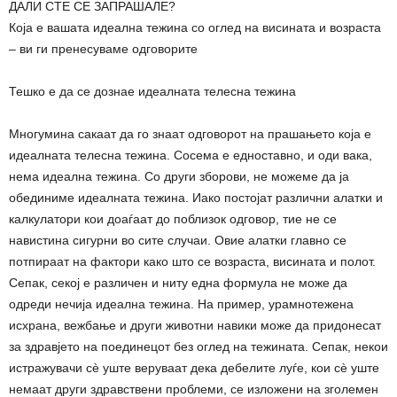
ДАЛИ СТЕ СЕ ЗАПРАШАЛЕ?
Која е вашата идеална тежина со оглед на висината и возраста
– ви ги пренесуваме одговорите
Тешко е да се дознае идеалната телесна тежина
Многумина сакаат да го знаат одговорот на прашањето која е
идеалната телесна тежина. Сосема е едноставно, и оди вака,
нема идеална тежина. Со други зборови, не можеме да ја
обединиме идеалната тежина. Иако постојат различни алатки и
калкулатори кои доаѓаат до поблизок одговор, тие не се
навистина сигурни во сите случаи. Овие алатки главно се
потпираат на фактори како што се возраста, висината и полот.
Сепак, секој е различен и ниту една формула не може да
одреди нечија идеална тежина. На пример, урамнотежена
исхрана, вежбање и други животни навики може да придонесат
за здравјето на поединецот без оглед на тежината. Сепак, некои
истражувачи сè уште веруваат дека дебелите луѓе, кои сè уште
немаат други здравствени проблеми, се изложени на зголемен