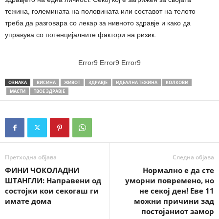
тежина, големината на половината или составот на телото
треба да разговара со лекар за нивното здравје и како да
управува со потенцијалните фактори на ризик.
Error9
Error9
Error9
ОЗНАКА
ВИСИНА
ЖИВОТ
ЗДРАВЈЕ
ИДЕАЛНА ТЕЖИНА
КОЛКОВИ
МАСТИ
ТВОЕ ЗДРАВЈЕ
Претходна објава
Следна објава
ФИНИ ЧОКОЛАДНИ
Нормално е да сте
ШТАНГЛИ: Направени од
уморни повремено, но
состојки кои секогаш ги
не секој ден! Еве 11
имате дома
можни причини зад
постојаниот замор