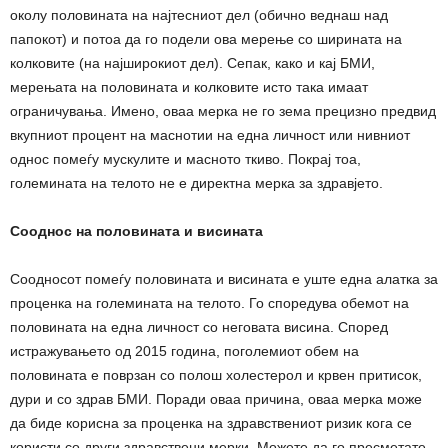
околу половината на најтесниот дел (обично веднаш над
папокот) и потоа да го подели ова мерење со ширината на
колковите (на најширокиот дел). Сепак, како и кај БМИ,
мерењата на половината и колковите исто така имаат
ограничувања. Имено, оваа мерка не го зема прецизно предвид
вкупниот процент на маснотии на една личност или нивниот
однос помеѓу мускулите и масното ткиво. Покрај тоа,
големината на телото не е директна мерка за здравјето.
Сооднос на половината и висината
Соодносот помеѓу половината и висината е уште една алатка за
проценка на големината на телото. Го споредува обемот на
половината на една личност со неговата висина. Според
истражувањето од 2015 година, поголемиот обем на
половината е поврзан со полош холестерол и крвен притисок,
дури и со здрав БМИ. Поради оваа причина, оваа мерка може
да биде корисна за проценка на здравствениот ризик кога се
користи со други здравствени мерки. Можете да го пресметате