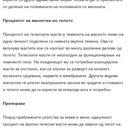
со делење на големината на половината со висината.
Процентот на маснотии во телото
Процентот на телесните масти е тежината на масното ткиво на
една личност поделена со нивната вкупна тежина. Ова ги
вклучува мастите кои се наоѓаат во многу различни делови од
телото. Телесните масти се неопходни за функционирање на
човечкото тело. На поединецот му се потребни есенцијални
масти за опстанок, кои се клучни за развојот на мозокот,
коскената срцевина, нервите и мембраните. Другите видови
маснотии ги штитат внатрешните органи во градите и стомакот,
а телото може да ги користи за енергија кога е потребно.
Препораки
Покрај приближните упатства за мажи и жени, идеалниот
процент на вкупни телесни масти може да зависи од типот на