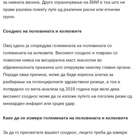
за нивната висина. Друго ограничување на БМИ е тоа што не
прави разлика помеѓу луѓе од различни расни или етнички
групи.
Сооднос на половината и колковите
Овој однос ја споредува големината на половината со
големината на колковите. Високиот сооднос е поврзан со
повисоки нивоа на висцерална маст, маснотии во
абдоминалната празнина што опкружува неколку главни органи.
Поради оваа причина, може да биде корисна алатка за
разбирање на потенцијалните здравствени ризици, а тоа е
потврдено со мета-анализа од 2018 година која вели дека
високиот сооднос може да ги изложи луѓето на поголем ризик од
миокарден инфаркт или срцев удар.
Како да се измери големината на половината и колковите
За да го пресметате вашиот сооднос, лицето треба да измери