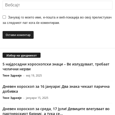
Зачувај го моето име, е-пошта и веб-локација во овој прелистувач
за следниот пат кога ќе коментирам.
Избор на уредникот
5 најдосадни хороскопски знаци – Ве излудуваат, требаат
челични нерви
Твое Здравје
-
мај 19, 2025
Дневен хороскоп за 16 јануари: Два знака чекаат парична
добивка
Твое Здравје
-
јануари 15, 2025
Дневен хороскоп за среда, 17 јули! Девиците влегуваат во
партнерскиот бизнис, а тука се...