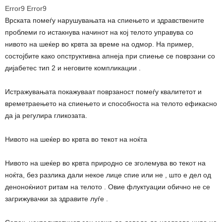
Error9
Error9
Врската помеѓу нарушувањата на спиењето и здравствените
проблеми го истакнува начинот на кој телото управува со
нивото на шеќер во крвта за време на одмор. На пример,
состојбите како опструктивна апнеја при спиење се поврзани со
дијабетес тип 2 и неговите компликации .
Истражувањата покажуваат поврзаност помеѓу квалитетот и
времетраењето на спиењето и способноста на телото ефикасно
да ја регулира гликозата.
Нивото на шеќер во крвта во текот на ноќта
Нивото на шеќер во крвта природно се зголемува во текот на
ноќта, без разлика дали некое лице спие или не , што е дел од
деноноќниот ритам на телото . Овие флуктуации обично не се
загрижувачки за здравите луѓе .