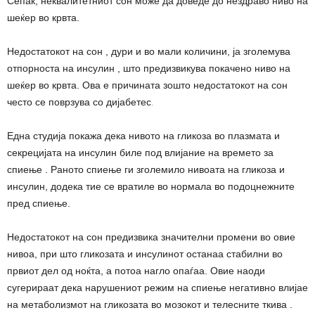
Сепак, неквалитетниот сон може да доведе до нездраво ниво на
шеќер во крвта.
Недостатокот на сон , дури и во мали количини, ја зголемува
отпорноста на инсулин , што предизвикува покачено ниво на
шеќер во крвта. Ова е причината зошто недостатокот на сон
често се поврзува со дијабетес
.
Една студија покажа дека нивото на гликоза во плазмата и
секрецијата на инсулин биле под влијание на времето за
спиење . Раното спиење ги зголемило нивоата на гликоза и
инсулин, додека тие се вратиле во нормала во подоцнежните
пред спиење.
Недостатокот на сон предизвика значителни промени во овие
нивоа, при што гликозата и инсулинот останаа стабилни во
првиот дел од ноќта, а потоа нагло опаѓаа. Овие наоди
сугерираат дека нарушениот режим на спиење негативно влијае
на метаболизмот на гликозата во мозокот и телесните ткива .