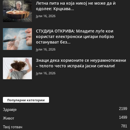
Летна пита на која никој не може да ѝ
одолее: Крцкава...
јули 16, 2026
СТУДИЈА ОТКРИВА: Младите луѓе кои
користат електронски цигари побрзо
остануваат без...
јули 16, 2026
Знаци дека хормоните се неурамнотежени
– телото често испраќа јасни сигнали!
јули 16, 2026
Популарни категории
2199
Здравје
1499
Живот
781
Твој готвач