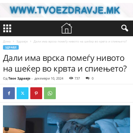
Дома
Здравје
Дали има врска помеѓу нивото на шеќер во крвта и спиењето?
ЗДРАВЈЕ
Дали има врска помеѓу нивото
на шеќер во крвта и спиењето?
Од
Твое Здравје
-
декември 10, 2024
737
0