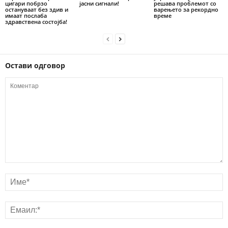
цигари побрзо
јасни сигнали!
решава проблемот со
остануваат без здив и
варењето за рекордно
имаат послаба
време
здравствена состојба!
Остави одговор