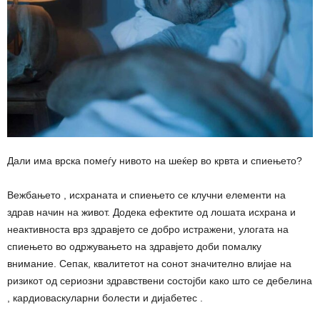
Дали има врска помеѓу нивото на шеќер во крвта и спиењето?
Вежбањето , исхраната и спиењето се клучни елементи на
здрав начин на живот. Додека ефектите од лошата исхрана и
неактивноста врз здравјето се добро истражени, улогата на
спиењето во одржувањето на здравјето доби помалку
внимание. Сепак, квалитетот на сонот значително влијае на
ризикот од сериозни здравствени состојби како што се дебелина
, кардиоваскуларни болести и дијабетес .