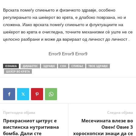
Врската помеѓу спиењето и физичкото здравје, особено
регулирањето на шеќерот во крвта, е длабоко поврзана, но и
сложена. Иако врската помеѓу спиењето и флуктуациите на
шеќерот во крвта е очигледна, точните механизми сè уште не се
целосно разбрани и може да варираат од личност до личност .
Error9
Error9
Error9
ОЗНАКА
ДИЈАБЕТЕС
ЗДРАВЈЕ
СОН
СПИЕЊЕ
ТВОЕ ЗДРАВЈЕ
ШЕЌЕР ВО КРВТА
Претходна објава
Следна објава
Прекрасниот цитрус е
Месечината влезе во
вистинска нутритивна
Овен! Овие 3
бомба. Дали сте
хороскопски знаци да се