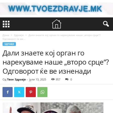
Дома
Здравје
Дали знаете кој орган го нарекуваме наше „второ срце“?
Одговорот ќе ве...
ЗДРАВЈЕ
Дали знаете кој орган го
нарекуваме наше „второ срце“?
Одговорот ќе ве изненади
Од
Твое Здравје
-
јули 13, 2025
957
0