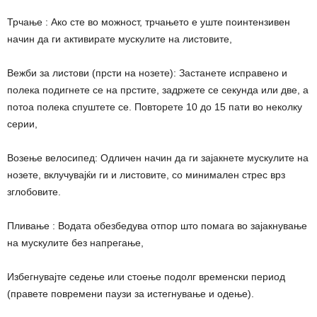
Трчање : Ако сте во можност, трчањето е уште поинтензивен
начин да ги активирате мускулите на листовите,
Вежби за листови (прсти на нозете): Застанете исправено и
полека подигнете се на прстите, задржете се секунда или две, а
потоа полека спуштете се. Повторете 10 до 15 пати во неколку
серии,
Возење велосипед: Одличен начин да ги зајакнете мускулите на
нозете, вклучувајќи ги и листовите, со минимален стрес врз
зглобовите.
Пливање : Водата обезбедува отпор што помага во зајакнување
на мускулите без напрегање,
Избегнувајте седење или стоење подолг временски период
(правете повремени паузи за истегнување и одење).