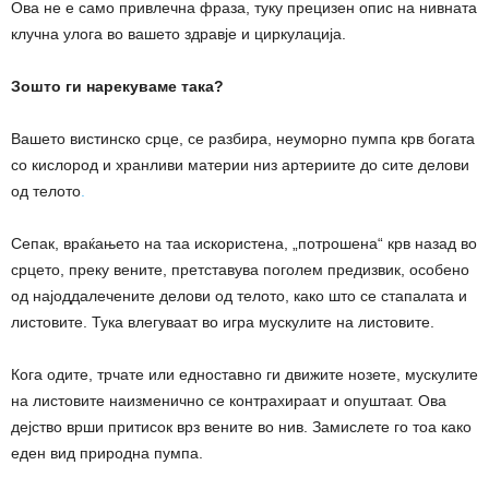
Ова не е само привлечна фраза, туку прецизен опис на нивната
клучна улога во вашето здравје и циркулација.
Зошто ги нарекуваме така?
Вашето вистинско срце, се разбира, неуморно пумпа крв богата
со кислород и хранливи материи низ артериите до сите делови
од телото
.
Сепак, враќањето на таа искористена, „потрошена“ крв назад во
срцето, преку вените, претставува поголем предизвик, особено
од најоддалечените делови од телото, како што се стапалата и
листовите. Тука влегуваат во игра мускулите на листовите.
Кога одите, трчате или едноставно ги движите нозете, мускулите
на листовите наизменично се контрахираат и опуштаат. Ова
дејство врши притисок врз вените во нив. Замислете го тоа како
еден вид природна пумпа.