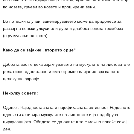
во нозете, грчеви во нозете и проширени вени.
Во потешки случаи, занемарувањето може да придонесе за
развој на венски улкуси или дури и длабока венска тромбоза
(згрутчување на крвта) .
Како да се зајакне „второто срце“
Добрата вест е дека зајакнувањето на мускулите на листовите е
релативно едноставно и има огромно влијание врз вашето
целокупно здравје.
Неколку совети:
Одење : Наједноставната и најефикасната активност. Редовното
одење ги активира мускулите на листовите и ја подобрува
циркулацијата. Обидете се да одите што е можно повеќе секој
ден,