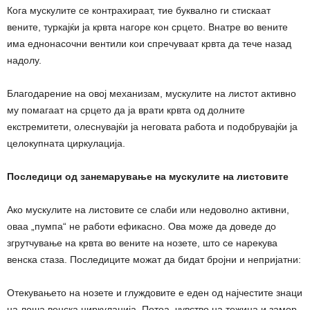
Кога мускулите се контрахираат, тие буквално ги стискаат
вените, туркајќи ја крвта нагоре кон срцето. Внатре во вените
има еднонасочни вентили кои спречуваат крвта да тече назад
надолу.
Благодарение на овој механизам, мускулите на листот активно
му помагаат на срцето да ја врати крвта од долните
екстремитети, олеснувајќи ја неговата работа и подобрувајќи ја
целокупната циркулација.
Последици од занемарување на мускулите на листовите
Ако мускулите на листовите се слаби или недоволно активни,
оваа „пумпа“ не работи ефикасно. Ова може да доведе до
згрутчување на крвта во вените на нозете, што се нарекува
венска стаза. Последиците можат да бидат бројни и непријатни:
Отекувањето на нозете и глуждовите е еден од најчестите знаци
на лоша венска циркулација. Потоа, чувство на тежина и замор