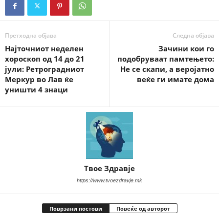
Претходна објава
Следна објава
Најточниот неделен
Зачини кои го
хороскоп од 14 до 21
подобруваат памтењето:
јули: Ретроградниот
Не се скапи, а веројатно
Меркур во Лав ќе
веќе ги имате дома
уништи 4 знаци
Твое Здравје
https://www.tvoezdravje.mk
Поврзани постови
Повеќе од авторот