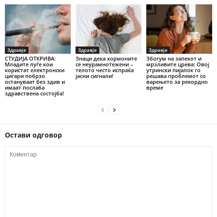
Здравје
Здравје
Здравје
СТУДИЈА ОТКРИВА:
Знаци дека хормоните
Збогум на запекот и
Младите луѓе кои
се неурамнотежени –
мрзливите црева: Овој
користат електронски
телото често испраќа
утрински пијалок го
цигари побрзо
јасни сигнали!
решава проблемот со
остануваат без здив и
варењето за рекордно
имаат послаба
време
здравствена состојба!
Остави одговор