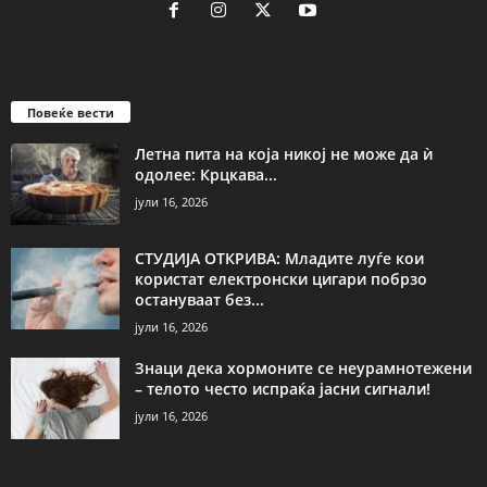
Повеќе вести
Летна пита на која никој не може да ѝ
одолее: Крцкава...
јули 16, 2026
СТУДИЈА ОТКРИВА: Младите луѓе кои
користат електронски цигари побрзо
остануваат без...
јули 16, 2026
Знаци дека хормоните се неурамнотежени
– телото често испраќа јасни сигнали!
јули 16, 2026