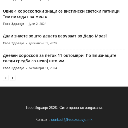
Овие 4 хороскопски знаци се вистински светски патници!
Тие не седат во место
Твое Здравје
-
јули 2, 2024
Дали знаете зошто децата веруваат во Дедо Мраз?
Твое Здравје
-
декември 31, 2020
Дневен хороскоп за петок 11 октомври! По Близнаците
следи средба со некој што им...
Твое Здравје
-
октомври 11, 2024
Твое Здравје 2020. Сите права се задржани.
Контакт:
contact@tvoezdravje.mk