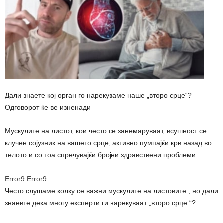
Дали знаете кој орган го нарекуваме наше „второ срце“?
Одговорот ќе ве изненади
Мускулите на листот, кои често се занемаруваат, всушност се
клучен сојузник на вашето срце, активно пумпајќи крв назад во
телото и со тоа спречувајќи бројни здравствени проблеми.
Error9
Error9
Често слушаме колку се важни мускулите на листовите , но дали
знаевте дека многу експерти ги нарекуваат „второ срце “?