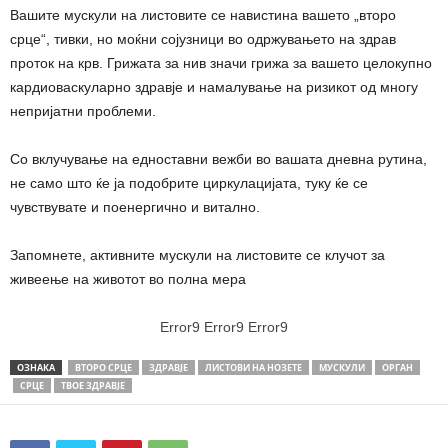
Вашите мускули на листовите се навистина вашето „второ
срце“, тивки, но моќни сојузници во одржувањето на здрав
проток на крв. Грижата за нив значи грижа за вашето целокупно
кардиоваскуларно здравје и намалување на ризикот од многу
непријатни проблеми.
Со вклучување на едноставни вежби во вашата дневна рутина,
не само што ќе ја подобрите циркулацијата, туку ќе се
чувствувате и поенергично и витално.
Запомнете, активните мускули на листовите се клучот за
живеење на животот во полна мера
Error9
Error9
Error9
ОЗНАКА
ВТОРО СРЦЕ
ЗДРАВЈЕ
ЛИСТОВИ НА НОЗЕТЕ
МУСКУЛИ
ОРГАН
СРЦЕ
ТВОЕ ЗДРАВЈЕ