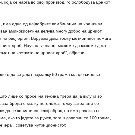
 која се наоѓа во овој производ, го ослободува црниот
 има една од најдобрите комбинации на хранливи
 Оваа аминокиселина делува многу добро на црниот
и на овој орган. Верувам дека токму метионинот помага
рниот дроб. Научно гледано, можеме да кажеме дека
мот на клетките на црниот дроб“, објасни
бно е да се јадат најмалку 50 грама младо сирење
то лице со просечна тежина треба да ја вклучи во
оваа бројка е малку поголема, токму затоа што се
 да се користи со секој оброк, но има разлика во
ма, ако го јадете за ручек, тогаш доволни се 100 грама,
вечера“, советува нутриционистот.