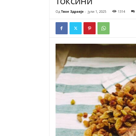
токсини
Од
Твое Здравје
-
јули 1, 2025
1314