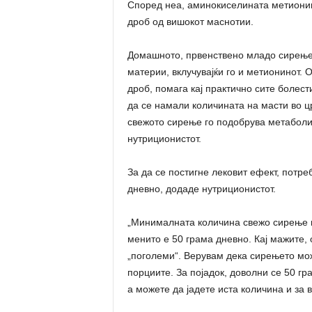
Според неа, аминокиселината метионин,
дроб од вишокот маснотии.
Домашното, првенствено младо сирење,
материи, вклучувајќи го и метионинот.
дроб, помага кај практично сите болест
да се намали количината на масти во ц
свежото сирење го подобрува метаболиз
нутриционистот.
За да се постигне лековит ефект, потре
дневно, додаде нутриционистот.
„Минималната количина свежо сирење ш
менито е 50 грама дневно. Кај мажите, 
„поголеми“. Верувам дека сирењето може
порциите. За појадок, доволни се 50 гра
а можете да јадете иста количина и за 