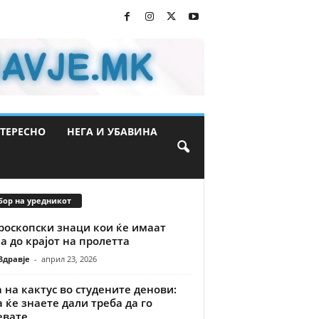
ТЕРЕСНО
НЕГА И УБАВИНА
бор на уредникот
роскопски знаци кои ќе имаат
а до крајот на пролетта
Здравје
-
април 23, 2026
 на кактус во студените денови:
 ќе знаете дали треба да го
евате