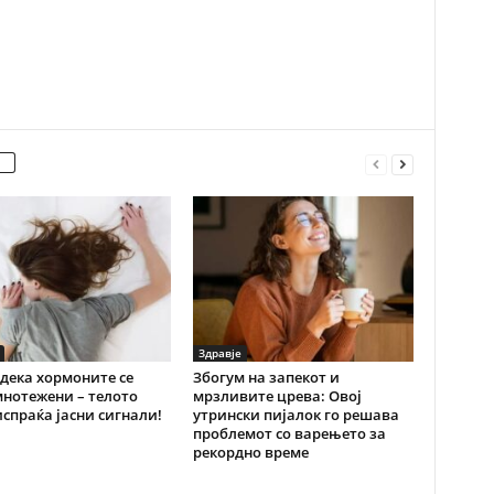
Здравје
дека хормоните се
Збогум на запекот и
нотежени – телото
мрзливите црева: Овој
испраќа јасни сигнали!
утрински пијалок го решава
проблемот со варењето за
рекордно време