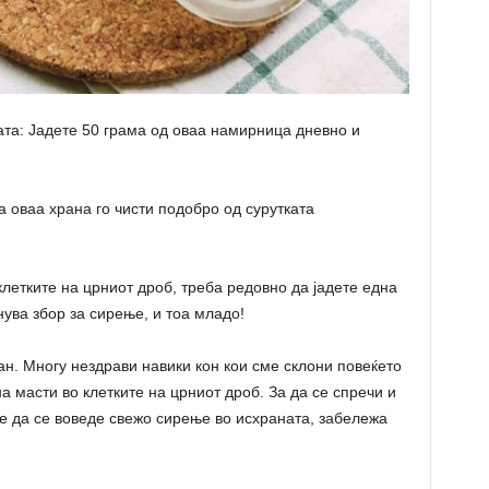
ата: Јадете 50 грама од оваа намирница дневно и
а оваа храна го чисти подобро од сурутката
клетките на црниот дроб, треба редовно да јадете една
нува збор за сирење, и тоа младо!
ан. Многу нездрави навики кон кои сме склони повеќето
 масти во клетките на црниот дроб. За да се спречи и
е да се воведе свежо сирење во исхраната, забележа