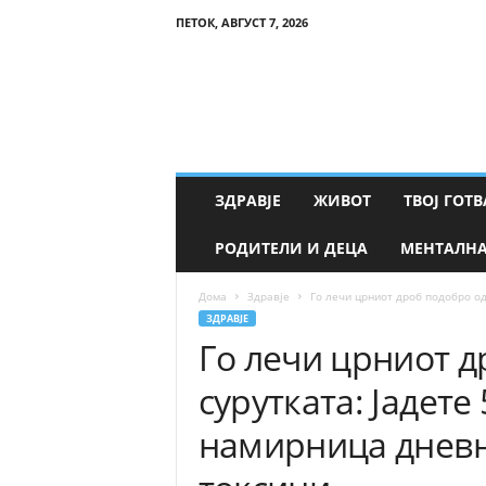
ПЕТОК, АВГУСТ 7, 2026
Т
в
о
е
З
д
р
ЗДРАВЈЕ
ЖИВОТ
ТВОЈ ГОТВ
а
в
РОДИТЕЛИ И ДЕЦА
МЕНТАЛНА
ј
е
Дома
Здравје
Го лечи црниот дроб подобро од 
ЗДРАВЈЕ
Го лечи црниот д
сурутката: Јадете
намирница дневно