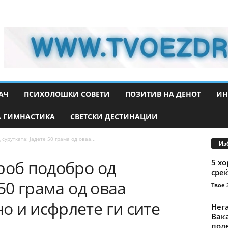
АЧ
ПСИХОЛОШКИ СОВЕТИ
ПОЗИТИВ НА ДЕНОТ
ИН
 ГИМНАСТИКА
СВЕТСКИ ДЕСТИНАЦИИ
сурутката: Јадете 50 грама од оваа...
Из
роб подобро од
5 хо
среќ
 50 грама од оваа
Твое 
 и исфрлете ги сите
Нега
Вака
пол