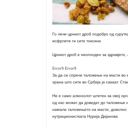
Го лечи црниот дроб подобро од сурутк
исфрлете ги сите токсини
Црниот дроб е неопходен за здравјето, 
Error9
Error9
За да се спречи таложење на масти во 
храна што сите во Србија ја сакаат. Ста
Не е само алкохолот штетен за овој орг
од нас можат да доведат до таложење на
намали таложењето на масти, доволно 
нутриционистката Нурија Дијанова
.