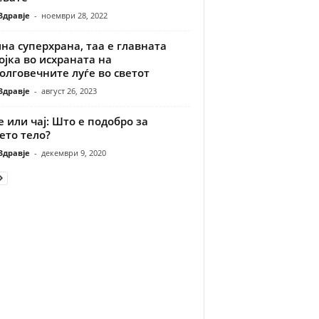
Здравје
-
ноември 28, 2022
на суперхрана, таа е главната
ојка во исхраната на
олговечните луѓе во светот
Здравје
-
август 26, 2023
 или чај: Што е подобро за
ето телo?
Здравје
-
декември 9, 2020