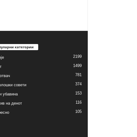
пуларни категории
2199
је
1499
т
781
готвач
374
олошки совети
153
и убавина
116
ив на денот
105
ресно