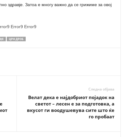
но здравје. Затоа е многу важно да се грижиме за овој
rror9
Error9
Error9
ВЈЕ
ЦРН ДРОБ
Следна објава
Велат дека е најдобриот појадок на
е
светот – лесен е за подготовка, а
мот
вкусот ги воодушевува сите што ќе
го пробаат