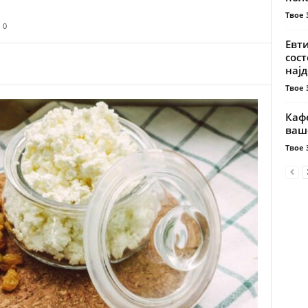
Твое 
0
Евти
сост
најд
Твое 
Кафе
ваш
Твое 