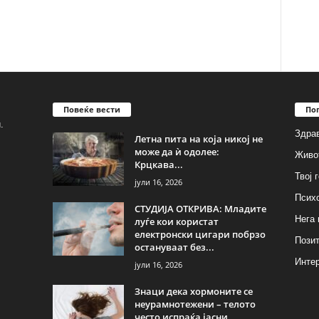
Повеќе вести
По
.
Здрав
Летна пита на која никој не
може да ѝ одолее:
Живо
Крцкава...
Твој 
јули 16, 2026
Псих
СТУДИЈА ОТКРИВА: Младите
Нега 
луѓе кои користат
електронски цигари побрзо
Позит
остануваат без...
Инте
јули 16, 2026
Знаци дека хормоните се
неурамнотежени – телото
често испраќа јасни