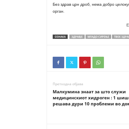
Без здрав црн дроб, нема добро целокуп
орган.
E
ОЗНАКА
ЗДРАВЈЕ
МЛАДО СИРЕЊЕ
ТВОЕ ЗДРА
Претходна објава
Малкумина знаат за што служи
медицинскиот хидроген : 1 шиш
решава дури 10 проблеми во до