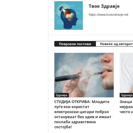
Твое Здравје
https://www.tvoezdravje.mk
Поврзани постови
Повеќе од авторот
Здравје
Здравје
СТУДИЈА ОТКРИВА: Младите
Знаци 
луѓе кои користат
неурам
електронски цигари побрзо
често 
остануваат без здив и имаат
послаба здравствена
состојба!