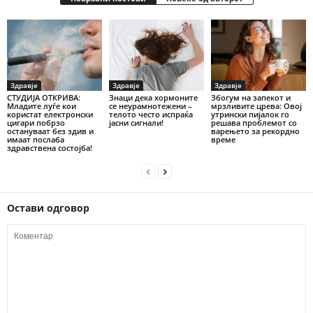
Здравје
Здравје
Здравје
СТУДИЈА ОТКРИВА:
Знаци дека хормоните
Збогум на запекот и
Младите луѓе кои
се неурамнотежени –
мрзливите црева: Овој
користат електронски
телото често испраќа
утрински пијалок го
цигари побрзо
јасни сигнали!
решава проблемот со
остануваат без здив и
варењето за рекордно
имаат послаба
време
здравствена состојба!
Остави одговор