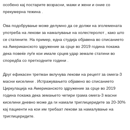
особено кај постарите возрасни, мажи и жени и оние со
прекумерна тежина .
Ова подобрување може делумно да се должи на зголемената
употреба на лекови за намалување на холестеролот , како што
се статините. На пример, една студија објавена во списанието
на Американското здружение за срце во 2019 година покажа
дека повеќе луѓе кои имале срцев удар земале статини во
споредба со претходните години .
Друг ефикасен третман вклучува лекови на рецепт за омега-3
масни киселини . Истражувањето објавено во списанието
Циркулација на Американското здружение за срце во 2019
година покажа дека земањето четири грама омега-3 масни
киселини дневно може да ги намали триглицеридите за 20-30%
кај пациенти на кои им требаат лекови за намалување на
триглицеридите.