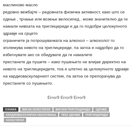
маслиново масло
редовно вежбајте – редовната физичка активност, како што се
одење , трчање или возење велосипед , може значително да ги
намали нивоата на триглицериди и да го подобри целокупното
здравје на срцето
ограничете ја потрошувачката на алкохол – алкохолот го
зголемува нивото на триглицериди, па затоа е најдобро да го
избегнувате ако се обидувате да ги намалите
престанете да пушите – иако пушењето не влијае директно на
нивото на триглицеридите, тоа е штетно за целокупното здравје
на кардиоваскуларниот систем, па затоа се препорачува да
престанете со пушењето.
Error9
Error9
Error9
ОЗНАКА
ВИСОК ХОЛЕСТЕРОЛ
ВИСОКИ ТРИГЛОЦЕРИДИ
ЗДРАВЈЕ
КАРДИОВАСКУЛАРНИ ЗАБОЛУВАЊА
ТВОЕ ЗДРАВЈЕ
ТРИГЛИЦЕРИДИ
ХОЛЕСТЕРОЛ