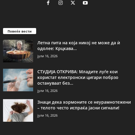
Повеќе вести
Летна пита на која никој не може да ѝ
одолее: Крцкава...
јули 16, 2026
СТУДИЈА ОТКРИВА: Младите луѓе кои
користат електронски цигари побрзо
остануваат без...
јули 16, 2026
Знаци дека хормоните се неурамнотежени
– телото често испраќа јасни сигнали!
јули 16, 2026