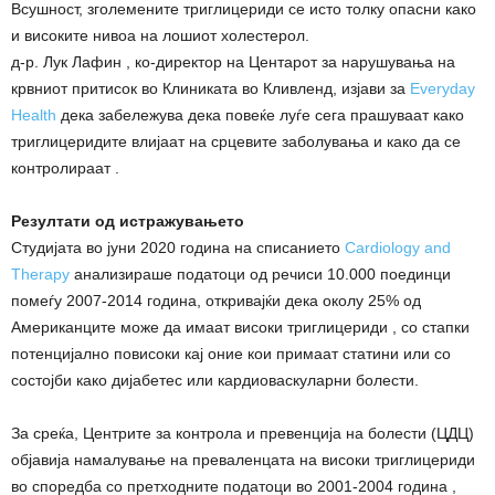
Всушност, зголемените триглицериди се исто толку опасни како
и високите нивоа на лошиот холестерол.
д-р. Лук Лафин , ко-директор на Центарот за нарушувања на
крвниот притисок во Клиниката во Кливленд, изјави за
Everyday
Health
дека забележува дека повеќе луѓе сега прашуваат како
триглицеридите влијаат на срцевите заболувања и како да се
контролираат .
Резултати од истражувањето
Студијата во јуни 2020 година на списанието
Cardiology and
Therapy
анализираше податоци од речиси 10.000 поединци
помеѓу 2007-2014 година, откривајќи дека околу 25% од
Американците може да имаат високи триглицериди , со стапки
потенцијално повисоки кај оние кои примаат статини или со
состојби како дијабетес или кардиоваскуларни болести.
За среќа, Центрите за контрола и превенција на болести (ЦДЦ)
објавија намалување на преваленцата на високи триглицериди
во споредба со претходните податоци во 2001-2004 година ,