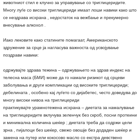
животниот стил е клучно за управување со триглицеридите.
Многу луѓе со високи триглицериди имаат лоши навики како што
се нездрава исхрана , недостаток на вежбање и прекумерно
внесување алкохол .
Иако лековите како статините помагаат, Американското
здружение за срце ја нагласува важноста од усвојување
поздрави навики:
одржувајте здрава тежина – одржувањето на здрав индекс на
телесна маса (БМИ) може да го намали ризикот од срцеви
заболувања и други компликации од високите триглицериди;
дебелината , особено кај луѓето со дијабетес, често доведува до
многу високи нивоа на триглицериди
практикувајте урамнотежена исхрана – диетата за намалување
на триглицеридите вклучува зеленчук без скроб, посни протеини
и минимална количина шеќер ; диетата треба да содржи цели
зрна , пијалоци без шеќер, свежо овошје без додаден шеќер и
замена на путер или кокосово масло со екстра девствено