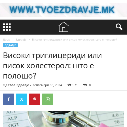
Дома
Здравје
Високи триглицериди или висок холестерол: што е полошо?
ЗДРАВЈЕ
Високи триглицериди или
висок холестерол: што е
полошо?
Од
Твое Здравје
-
септември 18, 2024
971
0