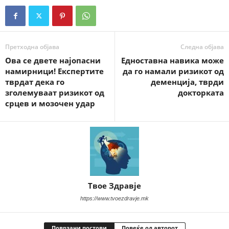
Претходна објава
Следна објава
Ова се двете најопасни
Едноставна навика може
намирници! Експертите
да го намали ризикот од
тврдат дека го
деменција, тврди
зголемуваат ризикот од
докторката
срцев и мозочен удар
Твое Здравје
https://www.tvoezdravje.mk
Поврзани постови
Повеќе од авторот