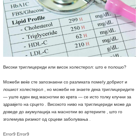
Високи триглицериди или висок холестерол: што е полошо?
Можеби веќе сте запознаени со разликата помеѓу добриот и
лошиот холестерол , но можеби не знаете дека триглицеридите
— уште еден вид маснотии во крвта — се исто толку клучни за
здравјето на срцето . Високото ниво на триглицериди може да
доведе до акумулација на маснотии во артериите , што го
зголемува ризикот од срцеви заболувања .
Error9
Error9