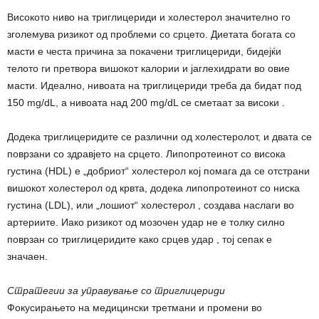
Високото ниво на триглицериди и холестерол значително го
зголемува ризикот од проблеми со срцето. Диетата богата со
масти е честа причина за покачени триглицериди, бидејќи
телото ги претвора вишокот калории и јаглехидрати во овие
масти. Идеално, нивоата на триглицериди треба да бидат под
150 mg/dL, а нивоата над 200 mg/dL се сметаат за високи .
Додека триглицеридите се различни од холестеролот, и двата се
поврзани со здравјето на срцето. Липопротеинот со висока
густина (HDL) е „добриот“ холестерол кој помага да се отстрани
вишокот холестерол од крвта, додека липопротеинот со ниска
густина (LDL), или „лошиот“ холестерол , создава наслаги во
артериите. Иако ризикот од мозочен удар не е толку силно
поврзан со триглицеридите како срцев удар , тој сепак е
значаен.
Стратегии за управување со триглицериди
Фокусирањето на медицински третмани и промени во