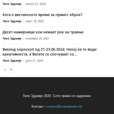
Твое Здравје
-
април 21, 2024
Кога е вистинското време за првиот оброк?
Твое Здравје
-
март 18, 2022
Десет намирници кои немаат рок на траење
Твое Здравје
-
ноември 29, 2021
Викенд хороскоп од 21-23.06.2024: Некој ќе го води
креативноста, а Вагите се соочуваат со...
Твое Здравје
-
јуни 21, 2024
Твое Здравје 2020. Сите права се задржани.
Контакт:
contact@tvoezdravje.mk