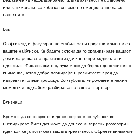
или занимавање со хоби ќе ви помогне емоционално да се
наполните.
Бик
Овој викенд е фокусиран на стабилност и пријатни моменти со
вашите најблиски. Ќе бидете склони да го организирате вашиот
дом и да решавате практични задачи што претходно сте ги
одложиле. Финансиските одлуки може да бараат дополнително
внимание, затоа добро планирајте и размислете пред да
направите големи трошоци. Во љубовта, ќе доживеете нежни
моменти и подлабоко разбирање на вашиот партнер.
Близнаци
Време е да се поврзете и да се поврзете со луѓе кои ве
инспирираат. Викендот може да донесе интересни разговори и
идеи кои ќе ја поттикнат вашата креативност. Обрнете внимание