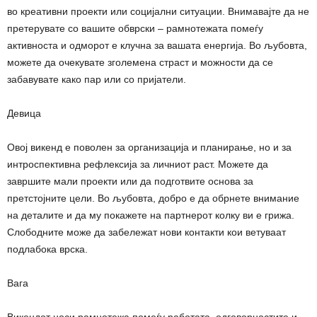
во креативни проекти или социјални ситуации. Внимавајте да не
претерувате со вашите обврски – рамнотежата помеѓу
активноста и одморот е клучна за вашата енергија. Во љубовта,
можете да очекувате зголемена страст и можности да се
забавувате како пар или со пријатели.
Девица
Овој викенд е поволен за организација и планирање, но и за
интроспективна рефлексија за личниот раст. Можете да
завршите мали проекти или да подготвите основа за
претстојните цели. Во љубовта, добро е да обрнете внимание
на деталите и да му покажете на партнерот колку ви е грижа.
Слободните може да забележат нови контакти кои ветуваат
подлабока врска.
Вага
Викендот носи рамнотежа помеѓу работата, одговорностите и