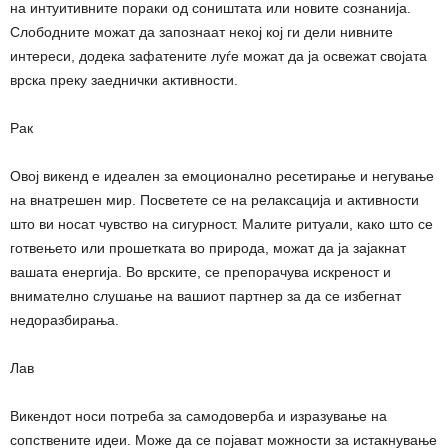
на интуитивните пораки од соништата или новите сознанија.
Слободните можат да запознаат некој кој ги дели нивните
интереси, додека зафатените луѓе можат да ја освежат својата
врска преку заеднички активности.
Рак
Овој викенд е идеален за емоционално ресетирање и негување
на внатрешен мир. Посветете се на релаксација и активности
што ви носат чувство на сигурност. Малите ритуали, како што се
готвењето или прошетката во природа, можат да ја зајакнат
вашата енергија. Во врските, се препорачува искреност и
внимателно слушање на вашиот партнер за да се избегнат
недоразбирања.
Лав
Викендот носи потреба за самодоверба и изразување на
сопствените идеи. Може да се појават можности за истакнување