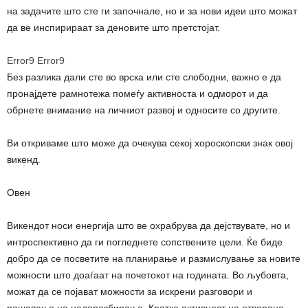
на задачите што сте ги започнале, но и за нови идеи што можат
да ве инспирираат за деновите што претстојат.
Error9
Error9
Без разлика дали сте во врска или сте слободни, важно е да
пронајдете рамнотежа помеѓу активноста и одморот и да
обрнете внимание на личниот развој и односите со другите.
Ви откриваме што може да очекува секој хороскопски знак овој
викенд.
Овен
Викендот носи енергија што ве охрабрува да дејствувате, но и
интроспективно да ги погледнете сопствените цели. Ќе биде
добро да се посветите на планирање и размислување за новите
можности што доаѓаат на почетокот на годината. Во љубовта,
можат да се појават можности за искрени разговори и
решавање на недоразбирања. Кратка активност на отворено