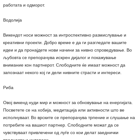
работата и одморот.
Водолија
Викендот носи можност за интроспективно размислување и
креативни проекти. Добро време е да ги разгледате вашите
идеи и да пронајдете нови начини за нивно спроведување. Во
љубовта се препорачува искрен дијалог и покажување
внимание кон партнерот. Слободните ќе имаат можност да
запознаат некого кој ги дели нивните страсти и интереси.
Риба
Овој викенд нуди мир и можност за обновување на енергијата.
Посветете се на хобија, медитација или активности што ве
исполнуваат. Во врските се препорачува трпение и слушање на
потребите на вашиот партнер. Слободните можат да се
чувствуваат привлечени од луѓе со кои делат заеднички
вредности и интереси.