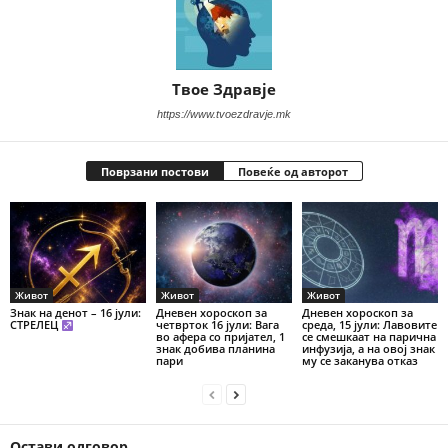
Твое Здравје
https://www.tvoezdravje.mk
Поврзани постови
Повеќе од авторот
Живот
Живот
Живот
Знак на денот – 16 јули:
Дневен хороскоп за
Дневен хороскоп за
СТРЕЛЕЦ
четврток 16 јули: Вага
среда, 15 јули: Лавовите
во афера со пријател, 1
се смешкаат на парична
знак добива планина
инфузија, а на овој знак
пари
му се заканува отказ
Остави одговор