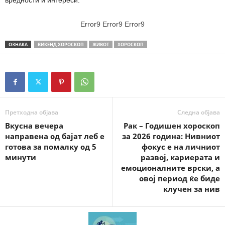
Error9
Error9
Error9
ОЗНАКА
ВИКЕНД ХОРОСКОП
ЖИВОТ
ХОРОСКОП
Претходна објава
Следна објава
Вкусна вечера
Рак – Годишен хороскоп
направена од бајат леб е
за 2026 година: Нивниот
готова за помалку од 5
фокус е на личниот
минути
развој, кариерата и
емоционалните врски, а
овој период ќе биде
клучен за нив