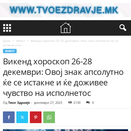
Дома
Живот
Викенд хороскоп 26-28 декември: Овој знак апсолутно ќе се
истакне и ќе...
ЖИВОТ
Викенд хороскоп 26-28
декември: Овој знак апсолутно
ќе се истакне и ќе доживее
чувство на исполнетос
Од
Твое Здравје
-
декември 27, 2025
2130
0