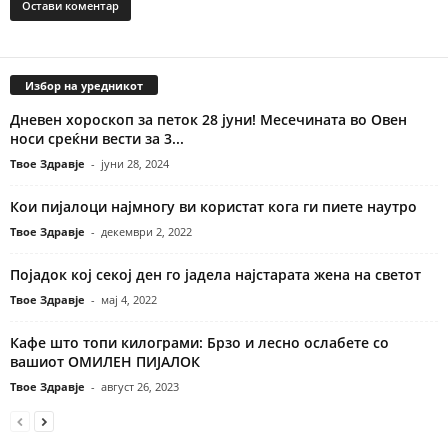
Избор на уредникот
Дневен хороскоп за петок 28 јуни! Месечината во Овен
носи среќни вести за 3...
Твое Здравје
-
јуни 28, 2024
Кои пијалоци најмногу ви користат кога ги пиете наутро
Твое Здравје
-
декември 2, 2022
Појадок кој секој ден го јадела најстарата жена на светот
Твое Здравје
-
мај 4, 2022
Кафе што топи килограми: Брзо и лесно ослабете со
вашиот ОМИЛЕН ПИЈАЛОК
Твое Здравје
-
август 26, 2023