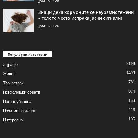
јули 16, 2026
Знаци дека хормоните се неурамнотежени
– телото често испраќа јасни сигнали!
јули 16, 2026
Популарни категории
2199
Здравје
1499
Живот
781
Твој готвач
374
Психолошки совети
153
Нега и убавина
116
Позитив на денот
105
Интересно