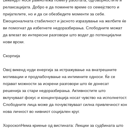
релаксацијата. Добро е да поминете време со семејството и
пријателите, но и да си обезбедите моменти за себе.
Емоционалната стабилност и јасното изразување на желбите ќе
ви помогнат да избегнете недоразбирања. Слободните можат
да влезат во интересни разговори што водат до потенцијални
нови врски.
Скорпија
Овој викенд нуди енергија за истражување на внатрешните
мотивации и продлабочување на интимните односи. Ќе се
појават можности за искрени разговори што ќе донесат
решенија за стари недоразбирања. Активностите што
вклучуваат фокус и концентрација носат чувство на исполнетост.
Слободните лица може да почувствуваат силна привлечност кон
нова личност во нивниот социјален круг.
ХороскопНема криење од вистината: Лекции за судбината што