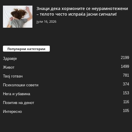
Знаци дека хормоните се неурамнотежени
– телото често испраќа јасни сигнали!
јули 16, 2026
Популарни категории
2199
Здравје
1499
Живот
781
Твој готвач
374
Психолошки совети
153
Нега и убавина
116
Позитив на денот
105
Интересно