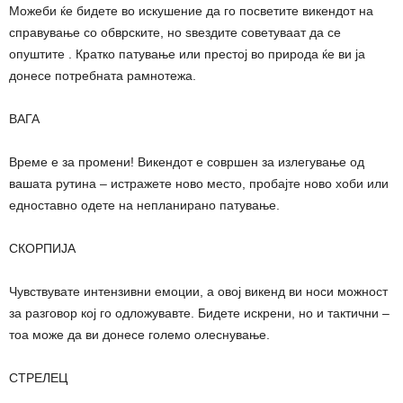
Можеби ќе бидете во искушение да го посветите викендот на
справување со обврските, но ѕвездите советуваат да се
опуштите . Кратко патување или престој во природа ќе ви ја
донесе потребната рамнотежа.
ВАГА
Време е за промени! Викендот е совршен за излегување од
вашата рутина – истражете ново место, пробајте ново хоби или
едноставно одете на непланирано патување.
СКОРПИЈА
Чувствувате интензивни емоции, а овој викенд ви носи можност
за разговор кој го одложувавте. Бидете искрени, но и тактични –
тоа може да ви донесе големо олеснување.
СТРЕЛЕЦ