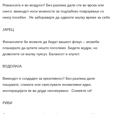
Романсата е во воздухот! Без разлика дали сте во врска или
сингл, викендот носи можности за подлабоко поврзување со
некој посебен . Не заборавајте да одвоите малку време за себе.
ЈАРЕЦ
Финансиите би можеле да бидат вашиот фокус – можеби
планирате да купите нешто поголемо. Бидете мудри, но
дозволете си малку луксуз. Балансот е клучот.
ВОДОЛИЈА
Викендот е создаден за креативност! Без разлика дали
пишувате, сликате или смислувате иновативни идеи,
инспирацијата ќе ви дојде неочекувано . Снимете сè!
РИБИ