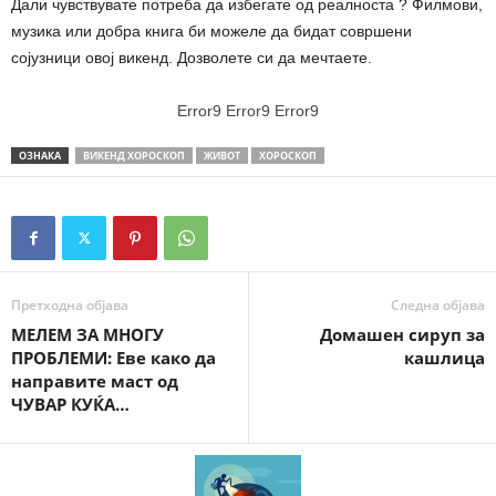
Дали чувствувате потреба да избегате од реалноста ? Филмови,
музика или добра книга би можеле да бидат совршени
сојузници овој викенд. Дозволете си да мечтаете.
Error9
Error9
Error9
ОЗНАКА
ВИКЕНД ХОРОСКОП
ЖИВОТ
ХОРОСКОП
Претходна објава
Следна објава
МЕЛЕМ ЗА МНОГУ
Домашен сируп за
ПРОБЛЕМИ: Еве како да
кашлица
направите маст од
ЧУВАР КУЌА…