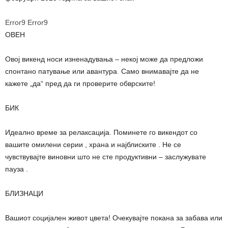
Error9
Error9
ОВЕН
Овој викенд носи изненадувања – некој може да предложи
спонтано патување или авантура
.
Само внимавајте да не
кажете „да“ пред да ги проверите обврските!
БИК
Идеално време за релаксација. Поминете го викендот со
вашите омилени серии , храна и најблиските . Не се
чувствувајте виновни што не сте продуктивни – заслужувате
пауза .
БЛИЗНАЦИ
Вашиот социјален живот цвета! Очекувајте покана за забава или