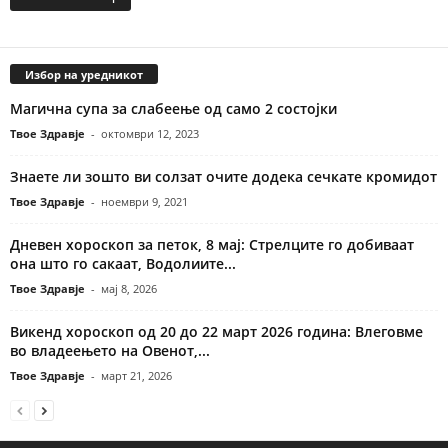
Избор на уредникот
Магична супа за слабеење од само 2 состојки
Твое Здравје
-
октомври 12, 2023
Знаете ли зошто ви солзат очите додека сечкате кромидот
Твое Здравје
-
ноември 9, 2021
Дневен хороскоп за петок, 8 мај: Стрелците го добиваат
она што го сакаат, Водолиите...
Твое Здравје
-
мај 8, 2026
Викенд хороскоп од 20 до 22 март 2026 година: Влеговме
во владеењето на Овенот,...
Твое Здравје
-
март 21, 2026