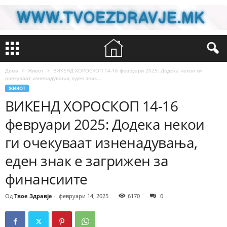
Дома
Живот
ВИКЕНД ХОРОСКОП 14-16 февруари 2025: Додека некои ги
очекуваат изненадувања, еден знак...
ЖИВОТ
ВИКЕНД ХОРОСКОП 14-16
февруари 2025: Додека некои
ги очекуваат изненадувања,
еден знак е загрижен за
финансиите
Од
Твое Здравје
-
февруари 14, 2025
6170
0