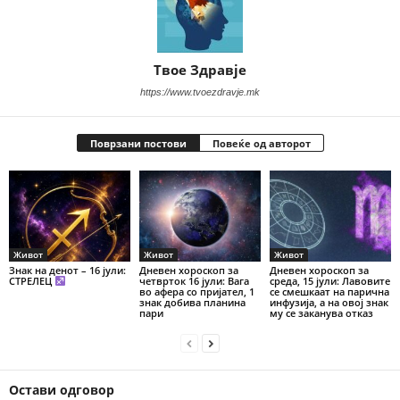
Твое Здравје
https://www.tvoezdravje.mk
Поврзани постови
Повеќе од авторот
Живот
Живот
Живот
Знак на денот – 16 јули:
Дневен хороскоп за
Дневен хороскоп за
СТРЕЛЕЦ
четврток 16 јули: Вага
среда, 15 јули: Лавовите
во афера со пријател, 1
се смешкаат на парична
знак добива планина
инфузија, а на овој знак
пари
му се заканува отказ
Остави одговор