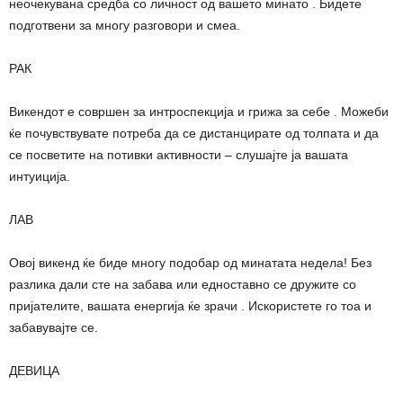
неочекувана средба со личност од вашето минато . Бидете
подготвени за многу разговори и смеа.
РАК
Викендот е совршен за интроспекција и грижа за себе . Можеби
ќе почувствувате потреба да се дистанцирате од толпата и да
се посветите на потивки активности – слушајте ја вашата
интуиција.
ЛАВ
Овој викенд ќе биде многу подобар од минатата недела! Без
разлика дали сте на забава или едноставно се дружите со
пријателите, вашата енергија ќе зрачи . Искористете го тоа и
забавувајте се.
ДЕВИЦА