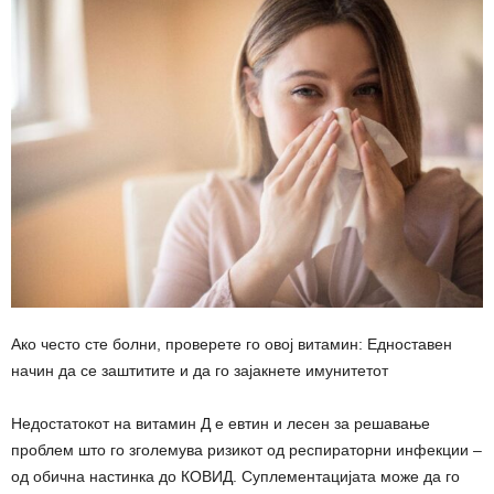
Ако често сте болни, проверете го овој витамин: Едноставен
начин да се заштитите и да го зајакнете имунитетот
Недостатокот на витамин Д е евтин и лесен за решавање
проблем што го зголемува ризикот од респираторни инфекции –
од обична настинка до КОВИД. Суплементацијата може да го