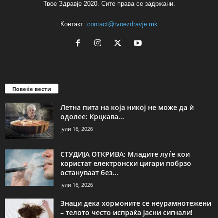
Твое Здравје 2020. Сите права се задржани.
Контакт:
contact@tvoezdravje.mk
Повеќе вести
Летна пита на која никој не може да ѝ
одолее: Крцкава...
јули 16, 2026
СТУДИЈА ОТКРИВА: Младите луѓе кои
користат електронски цигари побрзо
остануваат без...
јули 16, 2026
Знаци дека хормоните се неурамнотежени
– телото често испраќа јасни сигнали!