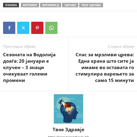
ОЗНАКА
ВИТАМИН
ВИТАМИН Д
ЗДРАВЈЕ
ТВОЕ ЗДРАВЈЕ
Претходна објава
Следна објава
Сезоната на Водолија
Спас за мрзливи црева:
доаѓа: 20 јануари е
Една храна што сите ја
клучен – 3 знаци
имаме во оставата го
очекуваат големи
стимулира варењето за
промени
само 15 минути
Твое Здравје