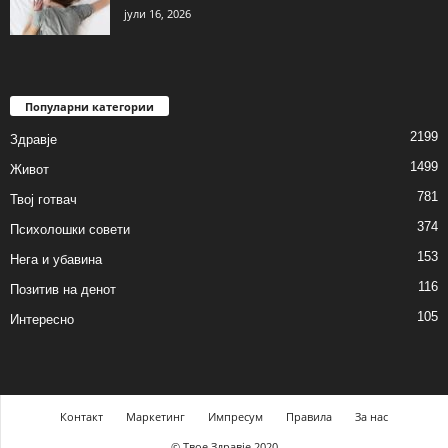
јули 16, 2026
Популарни категории
2199
Здравје
1499
Живот
781
Твој готвач
374
Психолошки совети
153
Нега и убавина
116
Позитив на денот
105
Интересно
Контакт
Маркетинг
Импресум
Правила
За нас
© Твое Здравје 2020