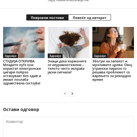
https://www.tvoezdravje.mk
Поврзани постови
Повеќе од авторот
Здравје
Здравје
Здравје
СТУДИЈА ОТКРИВА:
Знаци дека хормоните
Збогум на запекот и
Младите луѓе кои
се неурамнотежени –
мрзливите црева: Овој
користат електронски
телото често испраќа
утрински пијалок го
цигари побрзо
јасни сигнали!
решава проблемот со
остануваат без здив и
варењето за рекордно
имаат послаба
време
здравствена состојба!
Остави одговор