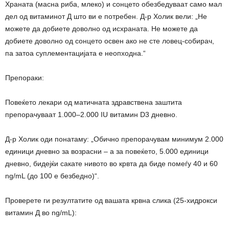
Храната (масна риба, млеко) и сонцето обезбедуваат само мал
дел од витаминот Д што ви е потребен. Д-р Холик вели: „Не
можете да добиете доволно од исхраната. Не можете да
добиете доволно од сонцето освен ако не сте ловец-собирач,
па затоа суплементацијата е неопходна.“
Препораки:
Повеќето лекари од матичната здравствена заштита
препорачуваат 1.000–2.000 IU витамин D3 дневно.
Д-р Холик оди понатаму: „Обично препорачувам минимум 2.000
единици дневно за возрасни – а за повеќето, 5.000 единици
дневно, бидејќи сакате нивото во крвта да биде помеѓу 40 и 60
ng/mL (до 100 е безбедно)“.
Проверете ги резултатите од вашата крвна слика (25-хидрокси
витамин Д во ng/mL):