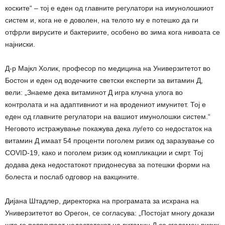
коските“ – тој е еден од главните регулатори на имунолошкиот
систем и, кога не е доволен, на телото му е потешко да ги
отфрли вирусите и бактериите, особено во зима кога нивоата се
најниски.
Д-р Мајкл Холик, професор по медицина на Универзитетот во
Бостон и еден од водечките светски експерти за витамин Д,
вели: „Знаеме дека витаминот Д игра клучна улога во
контролата и на адаптивниот и на вродениот имунитет. Тој е
еден од главните регулатори на вашиот имунолошки систем.“
Неговото истражување покажува дека луѓето со недостаток на
витамин Д имаат 54 проценти поголем ризик од заразување со
COVID-19, како и поголем ризик од компликации и смрт. Тој
додава дека недостатокот придонесува за потешки форми на
болеста и послаб одговор на вакцините.
Дијана Штадлер, директорка на програмата за исхрана на
Универзитетот во Орегон, се согласува: „Постојат многу докази