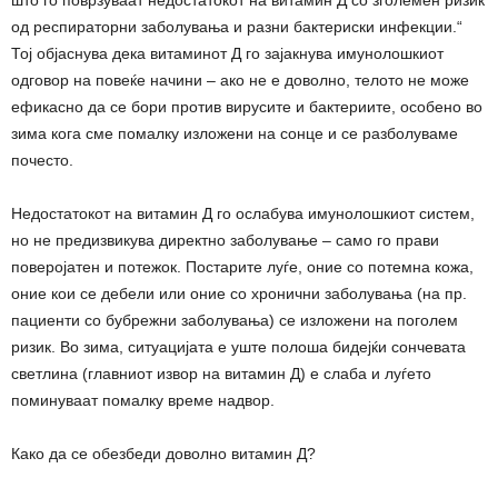
што го поврзуваат недостатокот на витамин Д со зголемен ризик
од респираторни заболувања и разни бактериски инфекции.“
Тој објаснува дека витаминот Д го зајакнува имунолошкиот
одговор на повеќе начини – ако не е доволно, телото не може
ефикасно да се бори против вирусите и бактериите, особено во
зима кога сме помалку изложени на сонце и се разболуваме
почесто.
Недостатокот на витамин Д го ослабува имунолошкиот систем,
но не предизвикува директно заболување – само го прави
поверојатен и потежок. Постарите луѓе, оние со потемна кожа,
оние кои се дебели или оние со хронични заболувања (на пр.
пациенти со бубрежни заболувања) се изложени на поголем
ризик. Во зима, ситуацијата е уште полоша бидејќи сончевата
светлина (главниот извор на витамин Д) е слаба и луѓето
поминуваат помалку време надвор.
Како да се обезбеди доволно витамин Д?