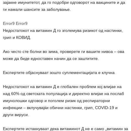
зајакне имунитетот, да го подобри одговорот на вакцините и да
ги намали шансите за заболување.
Error9
Error9
Недостатокот на витамин Д го зголемува ризикот од настинки,
грип и КОВИД.
Ако често сте болни во зима, проверете ги вашите нивоа – ова
може да биде едноставен начин да се заштитите.
Експертите објаснуваат зошто суплементацијата е клучна
.
Недостатокот на витамин Д е глобален проблем кој влијае на
над 60% од светската популација и директно влијае на послаб
имунолошки одговор и поголем ризик од респираторни
инфекции – вклучувајќи обични настинки, грип, COVID-19 и
други вируси.
Експертите истакнуваат дека витаминот Д не е само „витамин за