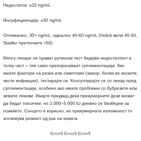
Недостаток: ≤15 ng/mL
Инсуфициенција: ≤30 ng/mL
Оптимално: 30+ ng/mL, идеално 40-60 ng/mL (Holick вели 40-60,
Stadler претпочита >50).
Многу лекари не прават рутински тест бидејќи недостатокот е
толку чест – тие само препорачуваат суплементација. Ако
имате фактори на ризик или симптоми (замор, болки во коските,
чести инфекции), тестирајте се. Консултирајте се со лекар пред
суплементација, особено ако имате проблеми со бубрезите или
земате лекови. Имајте предвид дека прекумерните дози можат
да бидат токсични, но 2.000–5.000 IU дневно се безбедни за
повеќето. Сонцето е корисно, но прекумерната изложеност го
зголемува ризикот од рак на кожата.
Error9
Error9
Error9