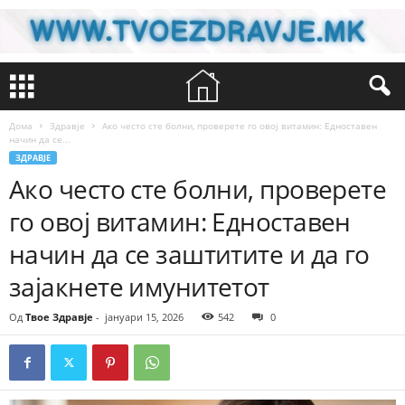
Дома
Здравје
Ако често сте болни, проверете го овој витамин: Едноставен
начин да се...
ЗДРАВЈЕ
Ако често сте болни, проверете
го овој витамин: Едноставен
начин да се заштитите и да го
зајакнете имунитетот
Од
Твое Здравје
-
јануари 15, 2026
542
0