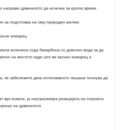
о направи црвенилото да исчезне за кратко време .
ин за подготовка на овој природен мелем.
 касне комарец
 мала количина сода бикарбона со доволно вода за да
ректно на местото каде што ве каснал комарец и
ода, ќе забележите дека интензивното чешање почнува да
 врз кожата, ја неутрализира реакцијата на плунката
ирење на црвенилото.