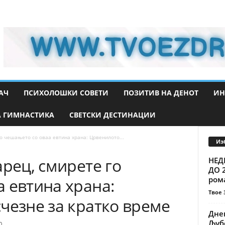
АЧ
ПСИХОЛОШКИ СОВЕТИ
ПОЗИТИВ НА ДЕНОТ
ИН
 ГИМНАСТИКА
СВЕТСКИ ДЕСТИНАЦИИ
го чешањето со оваа евтина храна: Црвенилото...
Из
арец, смирете го
НЕД
ДО 
рома
 евтина храна:
Твое 
чезне за кратко време
Днев
Љуб
0