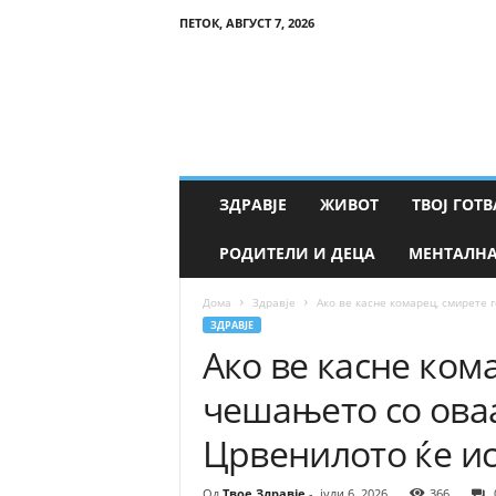
ПЕТОК, АВГУСТ 7, 2026
Т
в
о
е
З
д
р
ЗДРАВЈЕ
ЖИВОТ
ТВОЈ ГОТВ
а
в
РОДИТЕЛИ И ДЕЦА
МЕНТАЛНА
ј
е
Дома
Здравје
Ако ве касне комарец, смирете 
ЗДРАВЈЕ
Ако ве касне ком
чешањето со оваа
Црвенилото ќе ис
Од
Твое Здравје
-
јули 6, 2026
366