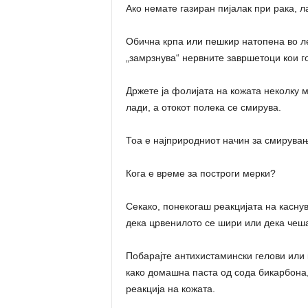
Ако немате газиран пијалак при рака, л
Обична крпа или пешкир натопена во л
„замрзнува“ нервните завршетоци кои г
Држете ја фолијата на кожата неколку м
лади, а отокот полека се смирува.
Тоа е најприродниот начин за смирувањ
Кога е време за построги мерки?
Секако, понекогаш реакцијата на касну
дека црвенилото се шири или дека чеш
Побарајте антихистамински гелови или к
како домашна паста од сода бикарбона,
реакција на кожата.