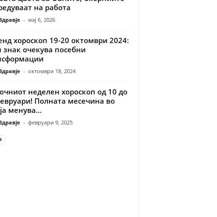
редуваат на работа
Здравје
-
мај 6, 2026
нд хороскоп 19-20 октомври 2024:
н знак очекува посебни
нсформации
Здравје
-
октомври 18, 2024
очниот неделен хороскоп од 10 до
февруари! Полната месечина во
ја менува...
Здравје
-
февруари 9, 2025