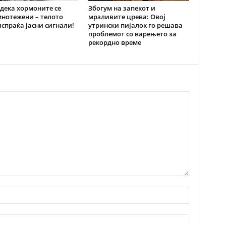
дека хормоните се
Збогум на запекот и
нотежени – телото
мрзливите црева: Овој
испраќа јасни сигнали!
утрински пијалок го решава
проблемот со варењето за
рекордно време