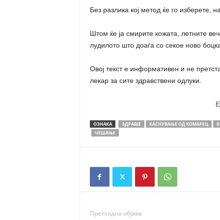
Без разлика кој метод ќе го изберете, 
Штом ќе ја смирите кожата, летните веч
лудилото што доаѓа со секое ново боцк
Овој текст е информативен и не претст
лекар за сите здравствени одлуки.
E
ОЗНАКА
ЗДРАВЈЕ
КАСНУВАЊЕ ОД КОМАРЕЦ
К
ЧЕШАЊЕ
Претходна објава