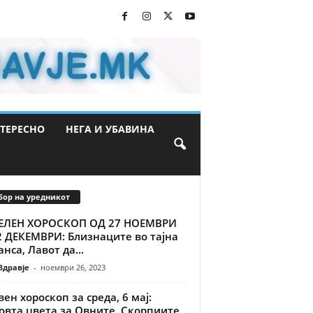
ТЕРЕСНО
НЕГА И УБАВИНА
бор на уредникот
ЕЛЕН ХОРОСКОП ОД 27 НОЕМВРИ
2 ДЕКЕМВРИ: Близнаците во тајна
нса, Лавот да...
Здравје
-
ноември 26, 2023
ен хороскоп за среда, 6 мај:
овта цвета за Овните, Скорпиите