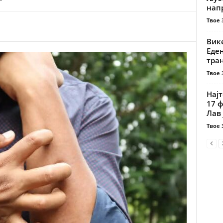
нап
Твое 
Вике
Еде
тра
Твое 
Најт
17 
Лав 
Твое 