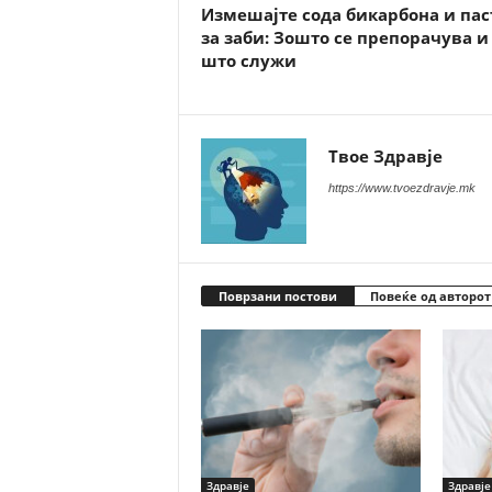
Измешајте сода бикарбона и пас
за заби: Зошто се препорачува и
што служи
Твое Здравје
https://www.tvoezdravje.mk
Поврзани постови
Повеќе од авторот
Здравје
Здравје