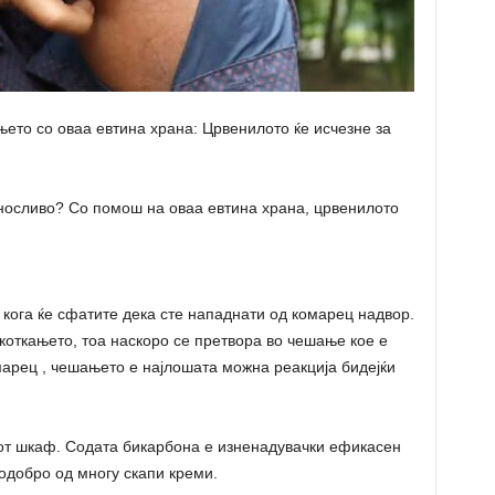
њето со оваа евтина храна: Црвенилото ќе исчезне за
носливо? Со помош на оваа евтина храна, црвенилото
кога ќе сфатите дека сте нападнати од комарец надвор.
окоткањето, тоа наскоро се претвора во чешање кое е
омарец , чешањето е најлошата можна реакција бидејќи
киот шкаф. Содата бикарбона е изненадувачки ефикасен
подобро од многу скапи креми.