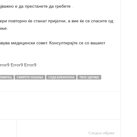
најважно е да престанете да гребете
.
ери повторно ќе станат пријатни, а вие ќе се спасите од
ање.
авува медицински совет. Консултирајте се со вашиот
rror9
Error9
Error9
ОМАРЕЦ
СМИРЕТЕ ЧЕШАЊЕ
СОДА БИКАРБОНА
ТВОЕ ЗДРАВЈЕ
Следна објава