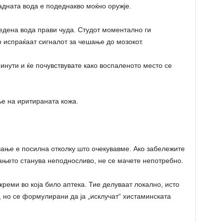
адната вода е подеднакво моќно оружје.
едена вода прави чуда. Студот моментално ги
о испраќаат сигналот за чешање до мозокот.
инути и ќе почувствувате како воспаленото место се
е на иритираната кожа.
вање е посилна отколку што очекувавме. Ако забележите
ањето станува неподносливо, не се мачете непотребно.
реми во која било аптека. Тие делуваат локално, исто
 но се формулирани да ја „исклучат“ хистаминската