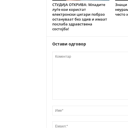
СТУДИЈА ОТКРИВА: Младите
Знаци 
луѓе кои користат
неурам
електронски цигари побрзо
често 
остануваат без здив и имаат
послаба здравствена
состојба!
Остави одговор