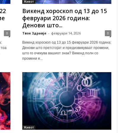
Живот
22
Викенд хороскоп од 13 до 15
ме
февруари 2026 година:
Денови што...
0
Твое Здравје
-
февруари 14, 2026
0
:
Викенд хороскоп од 13 до 15 февруари 2026 година:
 тоа
Денови што претстојат и предизвикуваат промени,
.
што го очекува вашиот знак? Викенд полн со
промени е...
Живот