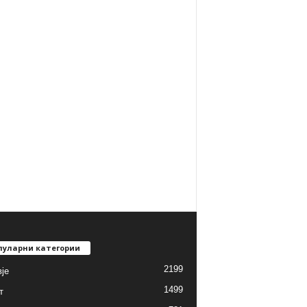
пуларни категории
2199
је
1499
т