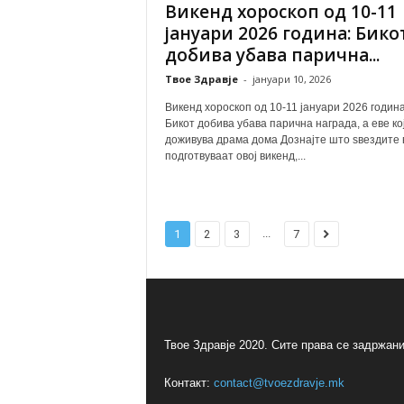
Викенд хороскоп од 10-11
јануари 2026 година: Бико
добива убава парична...
Твое Здравје
-
јануари 10, 2026
Викенд хороскоп од 10-11 јануари 2026 година
Бикот добива убава парична награда, а еве ко
доживува драма дома Дознајте што ѕвездите 
подготвуваат овој викенд,...
...
1
2
3
7
Твое Здравје 2020. Сите права се задржани
Контакт:
contact@tvoezdravje.mk