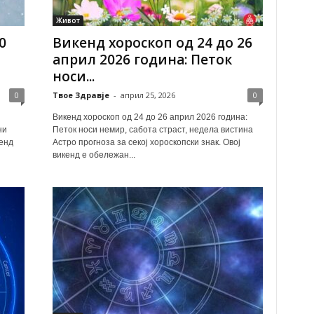
Живот
0
Викенд хороскоп од 24 до 26
април 2026 година: Петок
носи...
0
Твое Здравје
-
април 25, 2026
0
Викенд хороскоп од 24 до 26 април 2026 година:
ни
Петок носи немир, сабота страст, недела вистина
енд
Астро прогноза за секој хороскопски знак. Овој
викенд е обележан...