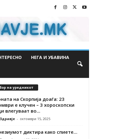
НТЕРЕСНО
НЕГА И УБАВИНА
бор на уредникот
ната на Скорпија доаѓа: 23
мври е клучен – 3 хороскопски
и влегуваат во...
 Здравје
-
октомври 15, 2025
незиумот диктира како спиете…