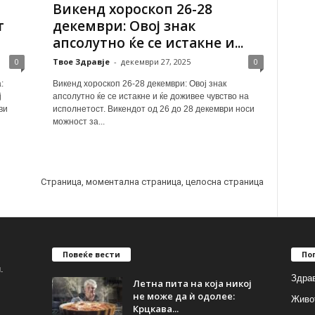
Викенд хороскоп 26-28
т
декември: Овој знак
апсолутно ќе се истакне и...
0
Твое Здравје
-
декември 27, 2025
0
:
Викенд хороскоп 26-28 декември: Овој знак
ј
апсолутно ќе се истакне и ќе доживее чувство на
ви
исполнетост. Викендот од 26 до 28 декември носи
можност за...
Страница, моментална страница, целосна страница
Повеќе вести
По
.
Здрав
Летна пита на која никој
не може да ѝ одолее:
Живо
Крцкава...