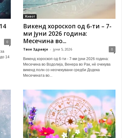
Живот
14
Викенд хороскоп од 6-ти – 7-
ми јуни 2026 година:
Месечина во...
0
Твое Здравје
-
јуни 5, 2026
0
 за
 до 14
Викенд хороскоп од 6-ти - 7-ми јуни 2026 година:
Месечина во Водолија, Венера во Рак, нè очекува
викенд полн со неочекувани средби Додека
Месечината во...