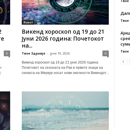
Твое
Дал
Твое
Живот
2
Викенд хороскоп од 19 до 21
Ајнш
те
јуни 2026 година: Почетокот
среќ
суми
на...
Твое
0
Твое Здравје
-
јуни 19, 2026
0
Викенд хороскоп од 19 до 21 јуни 2026 година:
н
Почетокот на сезоната на Рак и првите знаци на
ј
сенката на Меркур носат нови околности Викендот...