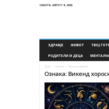
САБОТА, АВГУСТ 8, 2026
Т
в
о
е
З
д
р
ЗДРАВЈЕ
ЖИВОТ
ТВОЈ ГОТ
а
в
РОДИТЕЛИ И ДЕЦА
МЕНТАЛН
ј
е
Дома
Ознака
Викенд хороскоп
Ознака: Викенд хорос