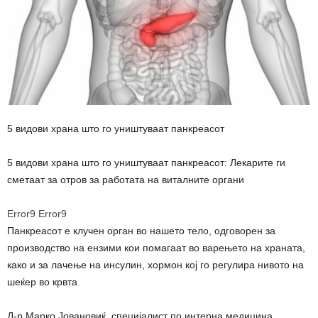
5 видови храна што го уништуваат панкреасот
5 видови храна што го уништуваат панкреасот: Лекарите ги
сметаат за отров за работата на виталните органи
Error9
Error9
Панкреасот е клучен орган во нашето тело, одговорен за
производство на ензими кои помагаат во варењето на храната,
како и за лачење на инсулин, хормон кој го регулира нивото на
шеќер во крвта
.
Д-р Марко Јовановиќ, специјалист по интерна медицина,