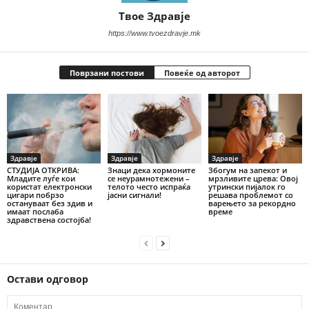
Твое Здравје
https://www.tvoezdravje.mk
Поврзани постови
Повеќе од авторот
Здравје
Здравје
Здравје
СТУДИЈА ОТКРИВА:
Знаци дека хормоните
Збогум на запекот и
Младите луѓе кои
се неурамнотежени –
мрзливите црева: Овој
користат електронски
телото често испраќа
утрински пијалок го
цигари побрзо
јасни сигнали!
решава проблемот со
остануваат без здив и
варењето за рекордно
имаат послаба
време
здравствена состојба!
Остави одговор