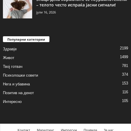
– телото често испраќа јасни сигнали!
јули 16, 2026
Популарни категории
2199
Здравје
1499
Живот
781
Твој готвач
374
Психолошки совети
153
Нега и убавина
116
Позитив на денот
105
Интересно
Контакт
Маркетинг
Импресум
Правила
За нас