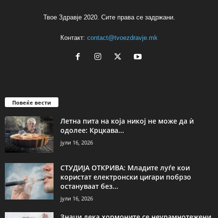
Твое Здравје 2020. Сите права се задржани.
Контакт:
contact@tvoezdravje.mk
Повеќе вести
Летна пита на која никој не може да ѝ
одолее: Крцкава...
јули 16, 2026
СТУДИЈА ОТКРИВА: Младите луѓе кои
користат електронски цигари побрзо
остануваат без...
јули 16, 2026
Знаци дека хормоните се неурамнотежени