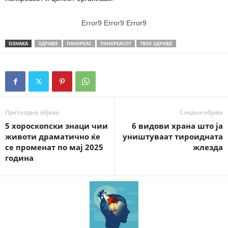
Error9
Error9
Error9
ОЗНАКА
ЗДРАВЈЕ
ПАНКРЕАС
ПАНКРЕАСОТ
ТВОЕ ЗДРАВЈЕ
Претходна објава
Следна објава
5 хороскопски знаци чии
6 видови храна што ја
животи драматично ќе
уништуваат тироидната
се променат по мај 2025
жлезда
година