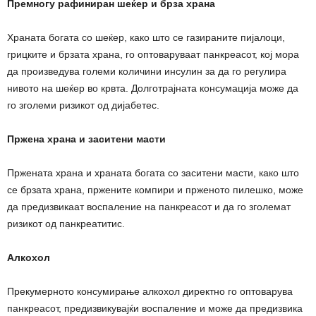
Премногу рафиниран шеќер и брза храна
Храната богата со шеќер, како што се газираните пијалоци,
грицките и брзата храна, го оптоваруваат панкреасот, кој мора
да произведува големи количини инсулин за да го регулира
нивото на шеќер во крвта. Долготрајната консумација може да
го зголеми ризикот од дијабетес.
Пржена храна и заситени масти
Пржената храна и храната богата со заситени масти, како што
се брзата храна, пржените компири и прженото пилешко, може
да предизвикаат воспаление на панкреасот и да го зголемат
ризикот од панкреатитис.
Алкохол
Прекумерното консумирање алкохол директно го оптоварува
панкреасот, предизвикувајќи воспаление и може да предизвика