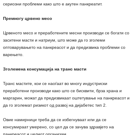
сериозни проблеми како што е акутен панкреатит.
Премногу црвено месо
Црвеното месо и преработените месни производи се богати со
заситени масти и натриум, што може да го зголеми
оптоварувањето на панкреасот и да предизвика проблеми со
варењето.
Зголемена консумација на транс масти
Транс мастите, кои се наоѓаат во многу индустриски
преработени производи како што се бисквити, брза храна и
маргарин, можат да предизвикаат оштетување на панкреасот и
да го зголемат ризикот од развој на дијабетес тип 2.
Овие намирници треба да се избегнуваат или да се
консумираат умерено, со цел да се зачува здравјето на
панкреасот и целиот организам.