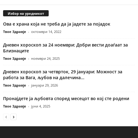
Избор на уредникот
Ова е храна која не треба да ја јадете за појадок
Твое Здравје
-
октомври 14, 2022
Дневен хороскоп за 24 ноември: Добри вести доаѓаат за
Близнаците
Твое Здравје
-
ноември 24, 2025
Дневен хороскоп за четврток, 29 јануари: Можност за
работа за Вага, љубов на далечина...
Твое Здравје
-
јануари 29, 2026
Пронајдете ја љубовта според месецот во кој сте родени
Твое Здравје
-
јуни 4, 2025