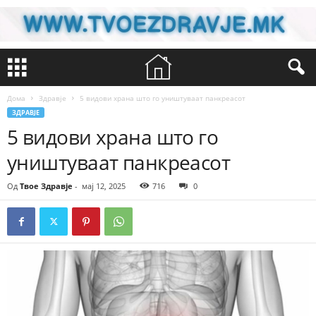
Дома
Здравје
5 видови храна што го уништуваат панкреасот
ЗДРАВЈЕ
5 видови храна што го
уништуваат панкреасот
Од
Твое Здравје
-
мај 12, 2025
716
0