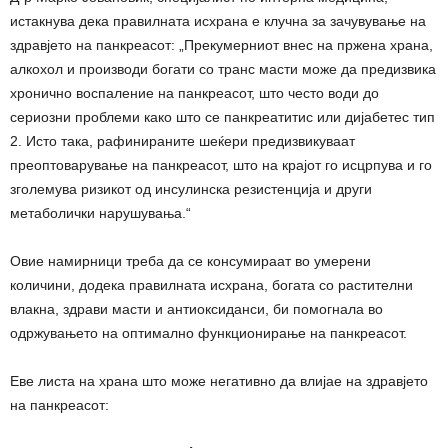
истакнува дека правилната исхрана е клучна за зачувување на
здравјето на панкреасот: „Прекумерниот внес на пржена храна,
алкохол и производи богати со транс масти може да предизвика
хронично воспаление на панкреасот, што често води до
сериозни проблеми како што се панкреатитис или дијабетес тип
2. Исто така, рафинираните шеќери предизвикуваат
преоптоварување на панкреасот, што на крајот го исцрпува и го
зголемува ризикот од инсулинска резистенција и други
метаболички нарушувања.“
Овие намирници треба да се консумираат во умерени
количини, додека правилната исхрана, богата со растителни
влакна, здрави масти и антиоксиданси, би помогнала во
одржувањето на оптимално функционирање на панкреасот.
Еве листа на храна што може негативно да влијае на здравјето
на панкреасот: