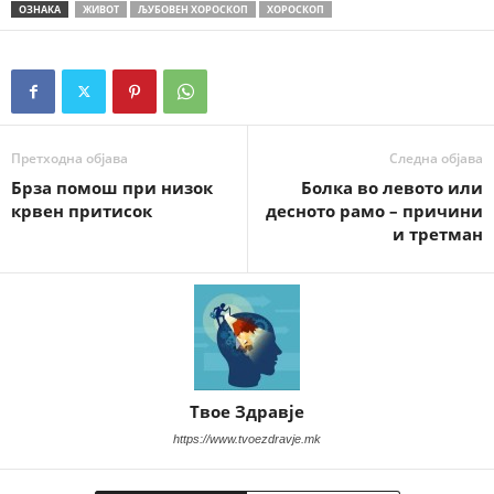
ОЗНАКА
ЖИВОТ
ЉУБОВЕН ХОРОСКОП
ХОРОСКОП
Претходна објава
Следна објава
Брза помош при низок
Болка во левото или
крвен притисок
десното рамо – причини
и третман
Твое Здравје
https://www.tvoezdravje.mk