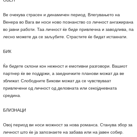
Ве очекува страсен и динамичен период. Влегувањето на
Венера во Вага ви носи ново познанство со личност ангажирана
во јавни работи. Таа личност ќе биде привлечна и заводлива, па
лесно можете да се заљубите. Страстите ќе бидат истакнати.
БИК
Ќе бидете склони кон нежност и емотивни разговори. Вашиот
партнер ќе ве поддржи, а заедничките планови можат да ве
зближат. Слободните Бикови можат да се чувствуваат
привлечени од личност од деловната или секојдневната
средина.
БЛИЗНАЦИ
Овој период ви носи можност за нова романса. Станува збор за
личност што ќе ја запознаете на забава или на јавен собир.