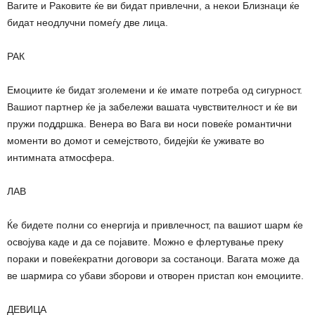
Вагите и Раковите ќе ви бидат привлечни, а некои Близнаци ќе
бидат неодлучни помеѓу две лица.
РАК
Емоциите ќе бидат зголемени и ќе имате потреба од сигурност.
Вашиот партнер ќе ја забележи вашата чувствителност и ќе ви
пружи поддршка. Венера во Вага ви носи повеќе романтични
моменти во домот и семејството, бидејќи ќе уживате во
интимната атмосфера.
ЛАВ
Ќе бидете полни со енергија и привлечност, па вашиот шарм ќе
освојува каде и да се појавите. Можно е флертување преку
пораки и повеќекратни договори за состаноци. Вагата може да
ве шармира со убави зборови и отворен пристап кон емоциите.
ДЕВИЦА