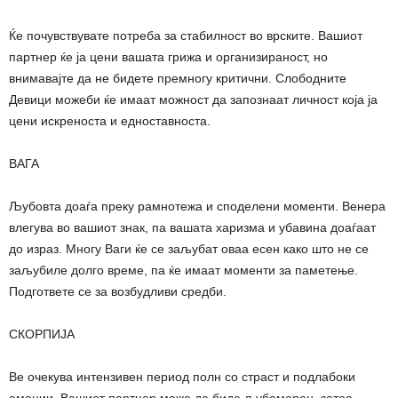
Ќе почувствувате потреба за стабилност во врските. Вашиот
партнер ќе ја цени вашата грижа и организираност, но
внимавајте да не бидете премногу критични. Слободните
Девици можеби ќе имаат можност да запознаат личност која ја
цени искреноста и едноставноста.
ВАГА
Љубовта доаѓа преку рамнотежа и споделени моменти. Венера
влегува во вашиот знак, па вашата харизма и убавина доаѓаат
до израз. Многу Ваги ќе се заљубат оваа есен како што не се
заљубиле долго време, па ќе имаат моменти за паметење.
Подгответе се за возбудливи средби.
СКОРПИЈА
Ве очекува интензивен период полн со страст и подлабоки
емоции. Вашиот партнер може да биде љубоморен, затоа