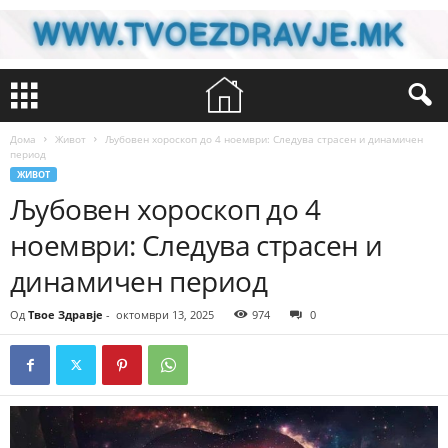
Дома
Живот
Љубовен хороскоп до 4 ноември: Следува страсен и динамичен
период
ЖИВОТ
Љубовен хороскоп до 4
ноември: Следува страсен и
динамичен период
Од
Твое Здравје
-
октомври 13, 2025
974
0