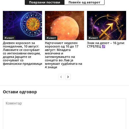
Поврзани постови
Повеќе од авторот
Живот
Живот
Живот
Дневен хороскоп за
Најточниот неделен
Знак на денот – 16 јули:
понеделник, 10 август:
хороскоп од 10 до 17
СТРЕЛЕЦ
Лавовите се соочуваат
август: Младата
со интензивни емоции,
месечина и
додека Јарците се
затемнувањето на
соочуваат со
сонцето во Лав ја
финансиски предизвици
менуваат судбината на
4 знаци
Остави одговор