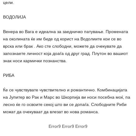
цели.
ВОДОЛИЈА
Венера во Вага е идеална за заедничко патување. Промената
на околината ќе им биде од корист на Водолиите кои се во
врска или брак . Ако сте слободни, можете да очекувате да
запознаете личност која доаѓа од друг град. Плутон во вашиот
знак носи кармички познанства.
РИБА
Ќе се чувствувате чувствително и романтично. Комбинацијата
на Јупитер во Рак и Марс во Шкорпија ви носи посебна моќ, па
лесно ќе го освоите секој што ви се допаѓа. Слободните Риби
можат да очекуваат да влезат во нова романса.
Error9
Error9
Error9