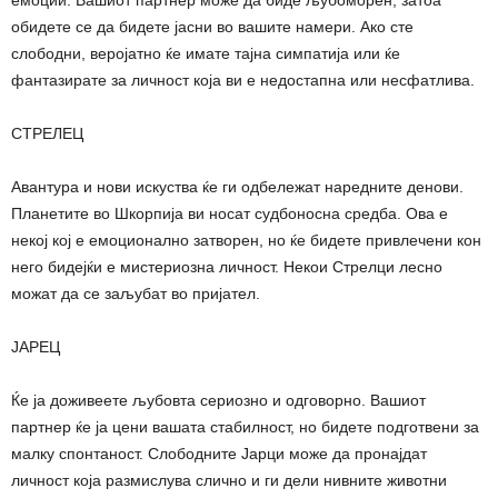
обидете се да бидете јасни во вашите намери. Ако сте
слободни, веројатно ќе имате тајна симпатија или ќе
фантазирате за личност која ви е недостапна или несфатлива.
СТРЕЛЕЦ
Авантура и нови искуства ќе ги одбележат наредните денови.
Планетите во Шкорпија ви носат судбоносна средба. Ова е
некој кој е емоционално затворен, но ќе бидете привлечени кон
него бидејќи е мистериозна личност. Некои Стрелци лесно
можат да се заљубат во пријател.
ЈАРЕЦ
Ќе ја доживеете љубовта сериозно и одговорно. Вашиот
партнер ќе ја цени вашата стабилност, но бидете подготвени за
малку спонтаност. Слободните Јарци може да пронајдат
личност која размислува слично и ги дели нивните животни