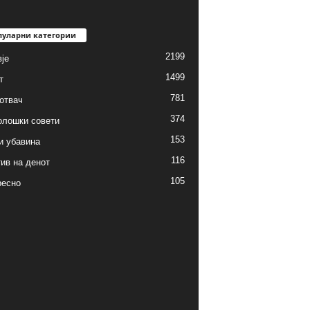
пуларни категории
2199
је
1499
т
781
готвач
374
олошки совети
153
и убавина
116
ив на денот
105
ресно