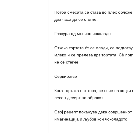
Потоа смесата се става во плех обложе
два часа да се стегне.
Глазура од млечно чоколадо
Откако тортата ќе се олади, се подготв
млеко и се прелева врз тортата. Сè по
не се стегне.
Сервирање
Кога тортата е готова, се сече на коцк
лесен десерт по оброкот.
Овој рецепт покажува дека совршениот 
имагинација и љубов кон чоколадото.