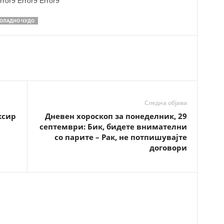
rror9
Error9
Error9
ОЛАДНО ЧУДО
Следна објава
ксир
Дневен хороскоп за понеделник, 29
септември: Бик, бидете внимателни
со парите – Рак, не потпишувајте
договори