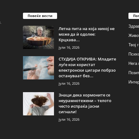
Повеќе вести
По
.
Здрав
Летна пита на која никој не
може да ѝ одолее:
Живо
Крцкава...
Твој 
јули 16, 2026
Псих
СТУДИЈА ОТКРИВА: Младите
Нега 
луѓе кои користат
електронски цигари побрзо
Позит
остануваат без...
Инте
јули 16, 2026
Знаци дека хормоните се
неурамнотежени – телото
често испраќа јасни
сигнали!
јули 16, 2026