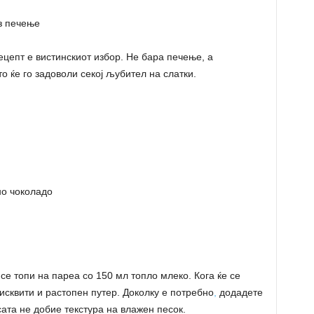
ез печење
рецепт е вистинскиот избор. Не бара печење, а
то ќе го задоволи секој љубител на слатки.
но чоколадо
 се топи на пареа со 150 мл топло млеко. Кога ќе се
сквити и растопен путер. Доколку е потребно
,
додадете
ата не добие текстура на влажен песок.