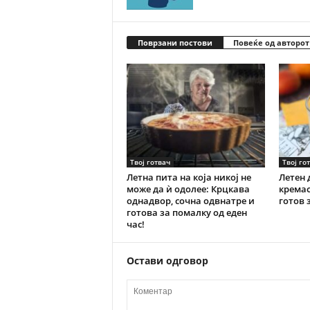
Поврзани постови
Повеќе од авторот
Твој готвач
Твој го
Летна пита на која никој не
Летен 
може да ѝ одолее: Крцкава
кремас
однадвор, сочна одвнатре и
готов 
готова за помалку од еден
час!
Остави одговор