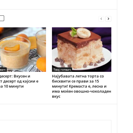
твач
Твој готвач
десерт: Вкусен и
Најубавата летна торта со
т десерт од кајсии е
бисквити се прави за 15
за 10 минути
минути! Кремаста е, лесна и
има моќен овошно-чоколаден
вкус