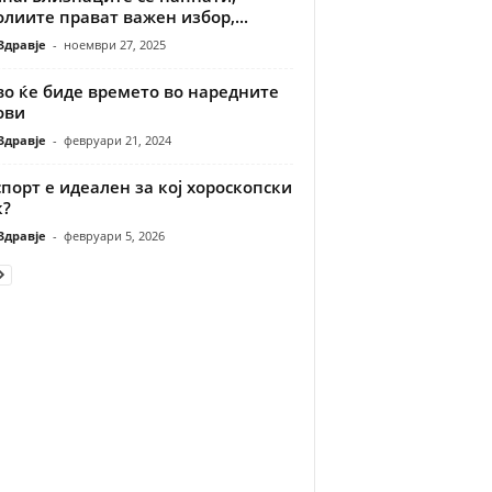
лиите прават важен избор,...
Здравје
-
ноември 27, 2025
во ќе биде времето во наредните
ови
Здравје
-
февруари 21, 2024
спорт е идеален за кој хороскопски
к?
Здравје
-
февруари 5, 2026