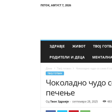
ПЕТОК, АВГУСТ 7, 2026
Т
в
о
е
З
д
р
ЗДРАВЈЕ
ЖИВОТ
ТВОЈ ГОТВ
а
в
РОДИТЕЛИ И ДЕЦА
МЕНТАЛНА
ј
е
Дома
Твој готвач
Чоколадно чудо со само 4 со
ТВОЈ ГОТВАЧ
Чоколадно чудо со
печење
Од
Твое Здравје
-
септември 28, 2025
483