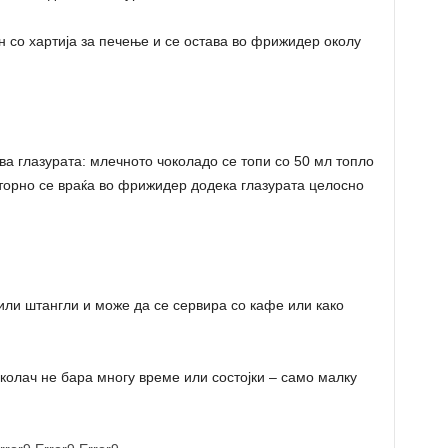
н со хартија за печење и се остава во фрижидер околу
ува глазурата: млечното чоколадо се топи со 50 мл топло
вторно се враќа во фрижидер додека глазурата целосно
и или штангли и може да се сервира со кафе или како
колач не бара многу време или состојки – само малку