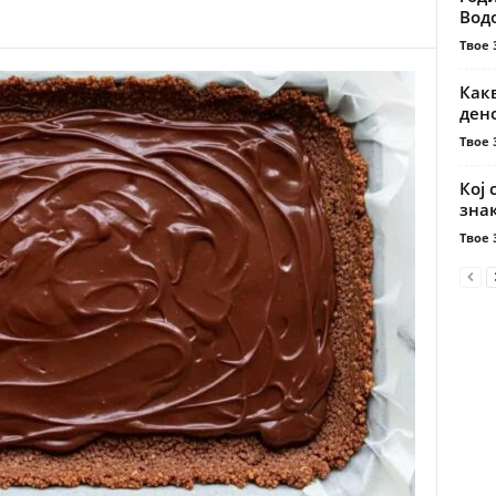
Водо
Твое 
Как
ден
Твое 
Кој 
зна
Твое 