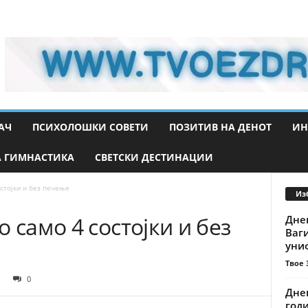
АЧ
ПСИХОЛОШКИ СОВЕТИ
ПОЗИТИВ НА ДЕНОТ
ИН
 ГИМНАСТИКА
СВЕТСКИ ДЕСТИНАЦИИ
стојки и без печење
Из
 само 4 состојки и без
Днев
Ваги
униф
Твое 
0
Дне
годи