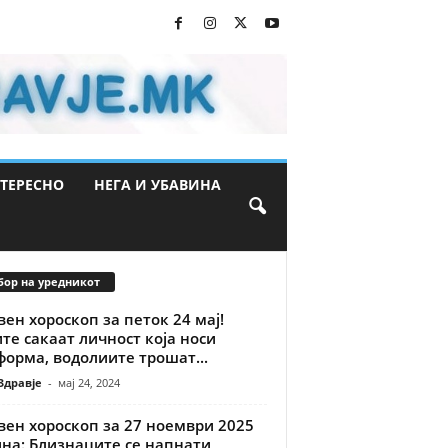
ТЕРЕСНО
НЕГА И УБАВИНА
бор на уредникот
ен хороскоп за петок 24 мај!
те сакаат личност која носи
орма, водолиите трошат...
Здравје
-
мај 24, 2024
вен хороскоп за 27 ноември 2025
на: Близнаците се напнати,