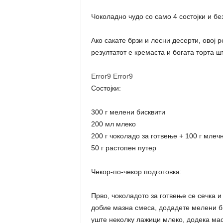
Чоколадно чудо со само 4 состојки и б
Ако сакате брзи и лесни десерти, овој 
резултатот е кремаста и богата торта ш
Error9
Error9
Состојки:
300 г мелени бисквити
200 мл млеко
200 г чоколадо за готвење + 100 г млеч
50 г растопен путер
Чекор-по-чекор подготовка:
Прво, чоколадото за готвење се сечка и
добие мазна смеса, додадете мелени би
уште неколку лажици млеко, додека мас