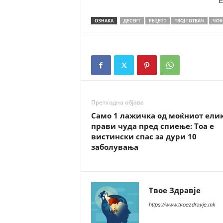
E
ОЗНАКА
ДЕСЕРТ
РЕЦЕПТ
ТВОЈ ГОТВАЧ
ЧОК
Претходна објава
Само 1 лажичка од моќниот ели
прави чуда пред спиење: Тоа е
вистински спас за дури 10
заболувања
Твое Здравје
https://www.tvoezdravje.mk