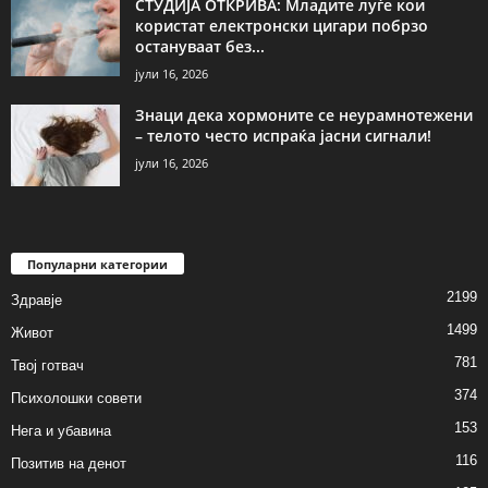
СТУДИЈА ОТКРИВА: Младите луѓе кои
користат електронски цигари побрзо
остануваат без...
јули 16, 2026
Знаци дека хормоните се неурамнотежени
– телото често испраќа јасни сигнали!
јули 16, 2026
Популарни категории
2199
Здравје
1499
Живот
781
Твој готвач
374
Психолошки совети
153
Нега и убавина
116
Позитив на денот