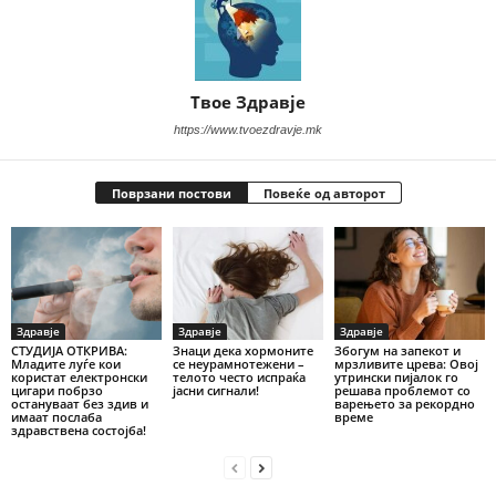
Твое Здравје
https://www.tvoezdravje.mk
Поврзани постови
Повеќе од авторот
Здравје
Здравје
Здравје
СТУДИЈА ОТКРИВА:
Знаци дека хормоните
Збогум на запекот и
Младите луѓе кои
се неурамнотежени –
мрзливите црева: Овој
користат електронски
телото често испраќа
утрински пијалок го
цигари побрзо
јасни сигнали!
решава проблемот со
остануваат без здив и
варењето за рекордно
имаат послаба
време
здравствена состојба!