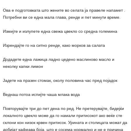
Ова е подготовката што жените во селата ја правеле напамет .
Потребни ви се една мала глава, ренде и пет минути време.
Измијте и излупете една свежа цвекло со средна големина
Изрендајте го на ситно ренде, како морков за салата
Додадете една лажица ладно цедено маслиново масло и
неколку капки лимон
Јадете на празен стомак, околу половина час пред појадок
Веднаш потоа испијте чаша млака вода
Повторувајте три до пет дена по ред. Не претерувајте, бидејќи
локалното цвекло може да го намали притисокот ако веќе сте
склони кон низок крвен притисок. Урината и столицата можат да
добијат кафеава боја, што е сосема нормално и не е причина