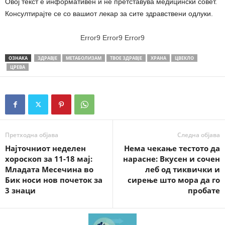
Овој текст е информативен и не претставува медицински совет.
Консултирајте се со вашиот лекар за сите здравствени одлуки.
Error9
Error9
Error9
ОЗНАКА
ЗДРАВЈЕ
МЕТАБОЛИЗАМ
ТВОЕ ЗДРАВЈЕ
ХРАНА
ЦВЕКЛО
ЦРЕВА
Претходна објава
Следна објава
Најточниот неделен
Нема чекање тестото да
хороскоп за 11-18 мај:
нарасне: Вкусен и сочен
Младата Месечина во
леб од тиквички и
Бик носи нов почеток за
сирење што мора да го
3 знаци
пробате