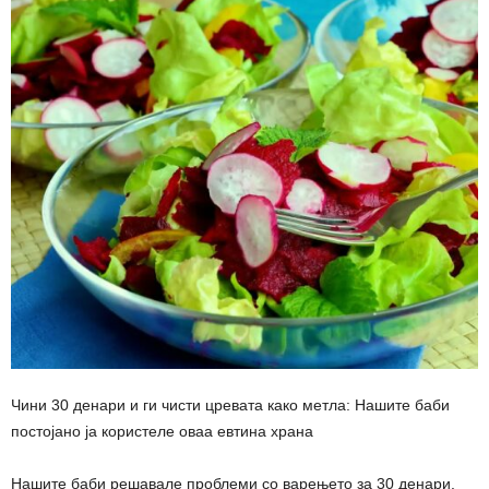
Чини 30 денари и ги чисти цревата како метла: Нашите баби
постојано ја користеле оваа евтина храна
Нашите баби решавале проблеми со варењето за 30 денари.