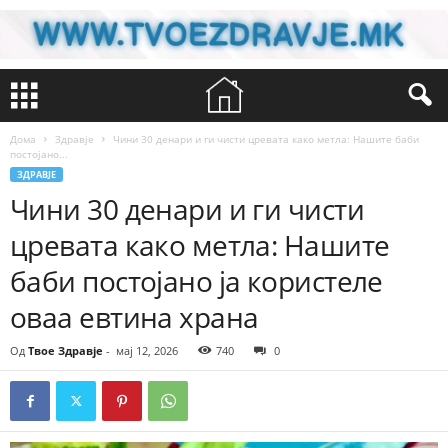
Дома
Здравје
Чини 30 денари и ги чисти цревата како метла: Нашите баби
постојано...
ЗДРАВЈЕ
Чини 30 денари и ги чисти
цревата како метла: Нашите
баби постојано ја користеле
оваа евтина храна
Од
Твое Здравје
-
мај 12, 2026
740
0