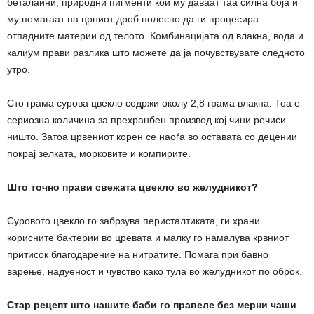
беталаини, природни пигменти кои му даваат таа силна боја и
му помагаат на црниот дроб полесно да ги процесира
отпадните материи од телото. Комбинацијата од влакна, вода и
калиум прави разлика што можете да ја почувствувате следното
утро.
Сто грама сурова цвекло содржи околу 2,8 грама влакна. Тоа е
сериозна количина за прехранбен производ кој чини речиси
ништо. Затоа црвениот корен се наоѓа во оставата со децении
покрај зелката, морковите и компирите.
Што точно прави свежата цвекло во желудникот?
Суровото цвекло го забрзува перисталтиката, ги храни
корисните бактерии во цревата и малку го намалува крвниот
притисок благодарение на нитратите. Помага при бавно
варење, надуеност и чувство како тула во желудникот по оброк.
Стар рецепт што нашите баби го правеле без мерни чаши