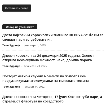
Избор на уредникот
Двата најсреќни хороскопски знаци во ФЕВРУАРИ: Ќе им се
слеваат пари во џебовите и...
Твое Здравје
-
февруари 1, 2025
Дневен хороскоп за 24 декември 2025 година: Овенот
открива неочекувана можност, некој добива порака...
Твое Здравје
-
декември 23, 2025
Постојат четири клучни моменти во животот кои
предизвикуваат зголемување на телесната тежина
Твое Здравје
-
јануари 14, 2022
Дневен хороскоп за четврток, 17 јули: Овенот губи пари, а
Стрелецот флертува во соседството