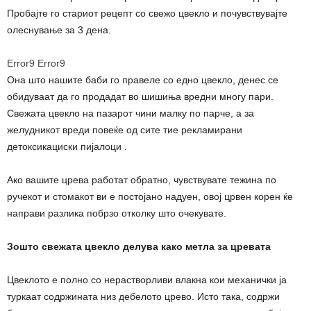
Пробајте го стариот рецепт со свежо цвекло и почувствувајте
олеснување за 3 дена.
Error9
Error9
Она што нашите баби го правеле со едно цвекло, денес се
обидуваат да го продадат во шишиња вредни многу пари.
Свежата цвекло на пазарот чини малку по парче, а за
желудникот вреди повеќе од сите тие рекламирани
детоксикациски пијалоци .
Ако вашите црева работат обратно, чувствувате тежина по
ручекот и стомакот ви е постојано надуен, овој црвен корен ќе
направи разлика побрзо отколку што очекувате.
Зошто свежата цвекло делува како метла за цревата
Цвеклото е полно со нерастворливи влакна кои механички ја
туркаат содржината низ дебелото црево. Исто така, содржи