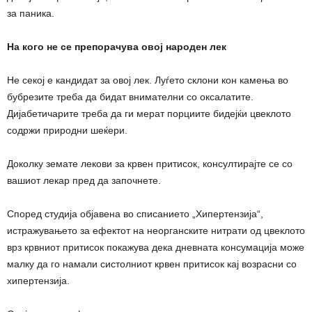
за паника.
На кого не се препорачува овој народен лек
Не секој е кандидат за овој лек. Луѓето склони кон камења во
бубрезите треба да бидат внимателни со оксалатите.
Дијабетичарите треба да ги мерат порциите бидејќи цвеклото
содржи природни шеќери.
Доколку земате лекови за крвен притисок, консултирајте се со
вашиот лекар пред да започнете.
Според студија објавена во списанието „Хипертензија“,
истражувањето за ефектот на неорганските нитрати од цвеклото
врз крвниот притисок покажува дека дневната консумација може
малку да го намали систолниот крвен притисок кај возрасни со
хипертензија.