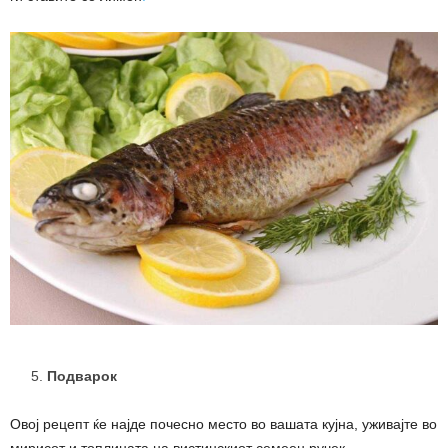
Подварок
Овој рецепт ќе најде почесно место во вашата кујна, уживајте во
мирисот и топлината на вистинскиот семеен ручек.