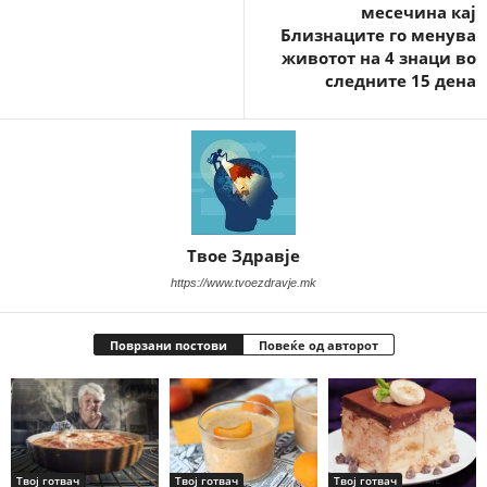
месечина кај
Близнаците го менува
животот на 4 знаци во
следните 15 дена
Твое Здравје
https://www.tvoezdravje.mk
Поврзани постови
Повеќе од авторот
Твој готвач
Твој готвач
Твој готвач