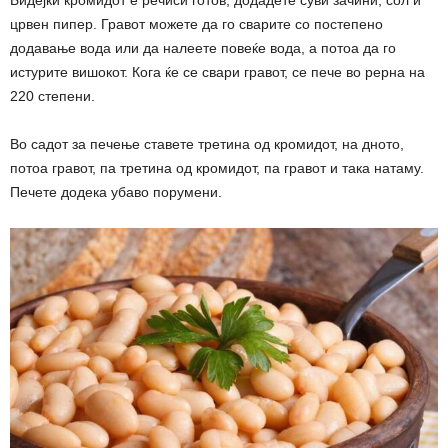
црвен пипер. Гравот можете да го сварите со постепено
додавање вода или да налеете повеќе вода, а потоа да го
истурите вишокот. Кога ќе се свари гравот, се пече во рерна на
220 степени.
Во садот за печење ставете третина од кромидот, на дното,
потоа гравот, па третина од кромидот, па гравот и така натаму.
Печете додека убаво порумени.