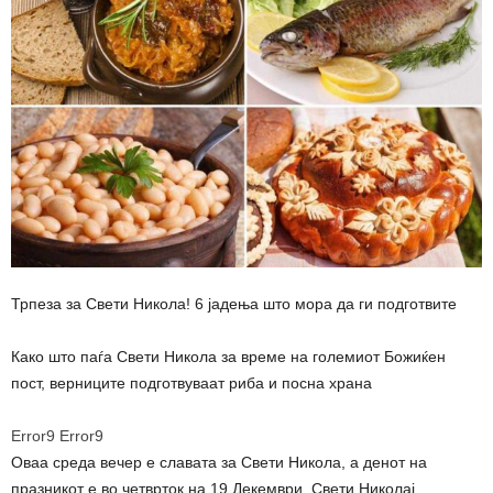
Трпеза за Свети Никола! 6 јадења што мора да ги подготвите
Како што паѓа Свети Никола за време на големиот Божиќен
пост, верниците подготвуваат риба и посна храна
Error9
Error9
Оваа среда вечер е славата за Свети Никола, а денот на
празникот е во четврток на 19 Декември. Свети Николај