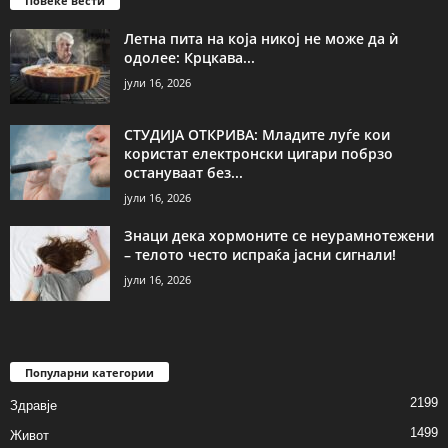
Повеќе вести
Летна пита на која никој не може да ѝ
одолее: Крцкава...
јули 16, 2026
СТУДИЈА ОТКРИВА: Младите луѓе кои
користат електронски цигари побрзо
остануваат без...
јули 16, 2026
Знаци дека хормоните се неурамнотежени
– телото често испраќа јасни сигнали!
јули 16, 2026
Популарни категории
2199
Здравје
1499
Живот