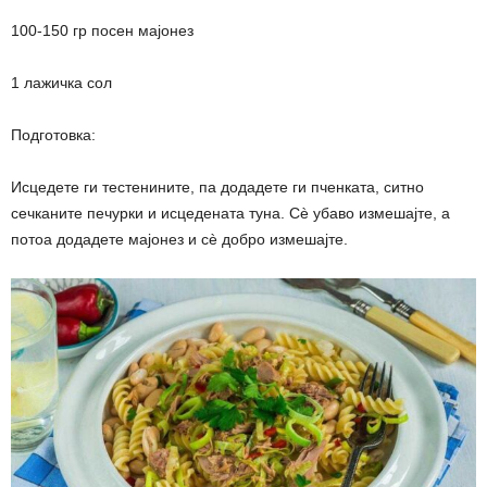
100-150 гр посен мајонез
1 лажичка сол
Подготовка:
Исцедете ги тестенините, па додадете ги пченката, ситно
сечканите печурки и исцедената туна. Сè убаво измешајте, а
потоа додадете мајонез и сè добро измешајте.