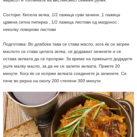
Состојки: Кисела зелка, 1/2 лажица суви зачини ,1 лажица
црвена ситна пиперка , 1/2 лажица листови од магдонос ,
неколку ловорови листови
Подготовка: Во длабока тава се става масло, кога ќе се загрее
маслото се става целата зелка, се додаваат зачините и се
остава зелката да се пропржи. За време на пржењето додадете
уште малку масло, за да не се залепи зелката. Пржете 20
минути. Кога ќе се испржи зелката соединете ја зачините. Се
пече во рерна на околу 200 степени 300 минути.