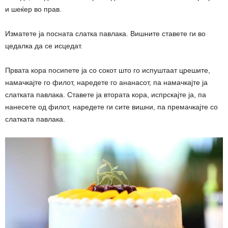
и шеќер во прав.
Изматете ја посната слатка павлака. Вишните ставете ги во
цедалка да се исцедат.
Првата кора посипете ја со сокот што го испуштаат црешите,
намачкајте го филот, наредете го ананасот, па намачкајте ја
слатката павлака. Ставете ја втората кора, испрскајте ја, па
нанесете од филот, наредете ги сите вишни, па премачкајте со
слатката павлака.