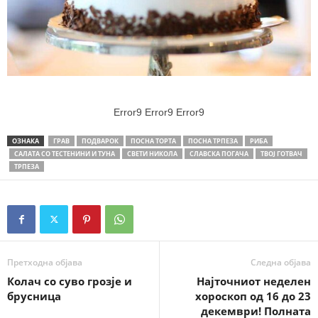
Error9
Error9
Error9
ОЗНАКА
ГРАВ
ПОДВАРОК
ПОСНА ТОРТА
ПОСНА ТРПЕЗА
РИБА
САЛАТА СО ТЕСТЕНИНИ И ТУНА
СВЕТИ НИКОЛА
СЛАВСКА ПОГАЧА
ТВОЈ ГОТВАЧ
ТРПЕЗА
Претходна објава
Следна објава
Колач со суво грозје и
Најточниот неделен
брусница
хороскоп од 16 до 23
декември! Полната