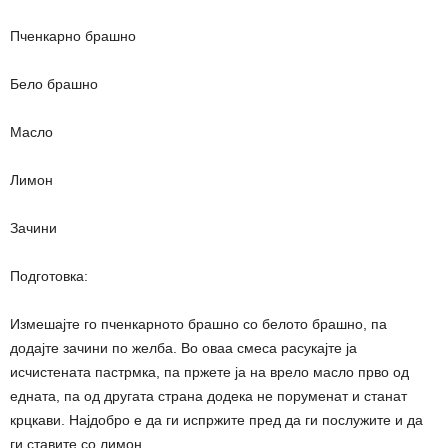
Пченкарно брашно
Бело брашно
Масло
Лимон
Зачини
Подготовка:
Измешајте го пченкарното брашно со белото брашно, па
додајте зачини по желба. Во оваа смеса расукајте ја
исчистената пастрмка, па пржете ја на врело масло прво од
едната, па од другата страна додека не поруменат и станат
крцкави. Најдобро е да ги испржите пред да ги послужите и да
ги ставите со лимон
.