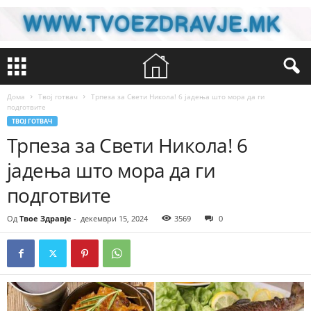
Дома
Твој готвач
Трпеза за Свети Никола! 6 јадења што мора да ги
подготвите
ТВОЈ ГОТВАЧ
Трпеза за Свети Никола! 6
јадења што мора да ги
подготвите
Од
Твое Здравје
-
декември 15, 2024
3569
0