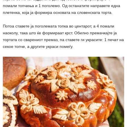
помали топчиња и 1 поголемо. Од останатите направете една
плетенка, која ја формира основата на словенската торта.
Потоа ставете ја поголемата топка во центарот, а 4 помали
наоколу, така што ќе формираат крст. Обилно премачкајте ја
тортата со сварениот премаз, па ставете ги украсите: 1 печат на
секое топче, а другите украси помеѓу.