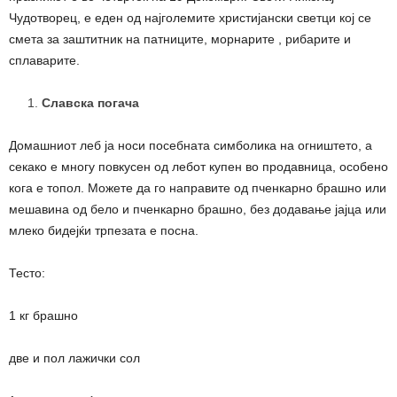
Чудотворец, е еден од најголемите христијански светци кој се
смета за заштитник на патниците, морнарите , рибарите и
сплаварите.
Славска погача
Домашниот леб ја носи посебната симболика на огништето, а
секако е многу повкусен од лебот купен во продавница, особено
кога е топол. Можете да го направите од пченкарно брашно или
мешавина од бело и пченкарно брашно, без додавање јајца или
млеко бидејќи трпезата е посна.
Тесто:
1 кг брашно
две и пол лажички сол