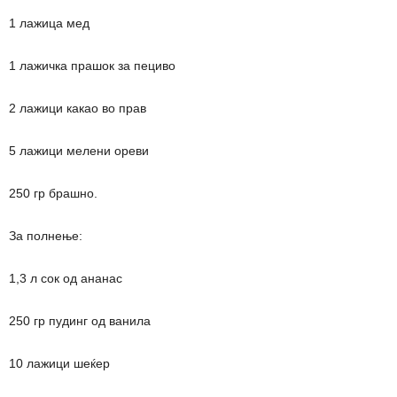
1 лажица мед
1 лажичка прашок за пециво
2 лажици какао во прав
5 лажици мелени ореви
250 гр брашно.
За полнење:
1,3 л сок од ананас
250 гр пудинг од ванила
10 лажици шеќер