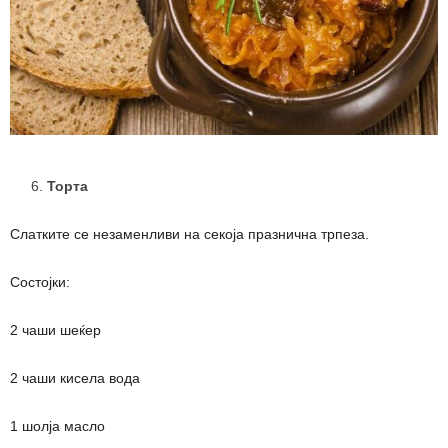
Торта
Слатките се незаменливи на секоја празнична трпеза.
Состојки:
2 чаши шеќер
2 чаши кисела вода
1 шолја масло