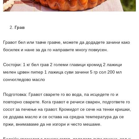
Грав
Гравот бел или тавче гравче, можете да додадете зачини како
босилек и нане за да го направите многу повкусен.
Состојки: 1 кг бел грав 2 големи главици кромид 2 лажици
мелен црвен пипер 1 лажица суви зачини 5 гр сол 200 мл
сончогледово масло
Подготовка: Гравот сварете го во вода, па исцедете го и
повторно сварете. Кога гравот е речиси сварен, подгответе го
сосот за печење на гравот. Кромидот се сече на тенки кришки,
се додава масло и се остава на средна температура да се
пржи, внимаваме да не изгори и често мешаме.
Бидејќи кромидот е речиси готов, додадете суви зачини, сол и