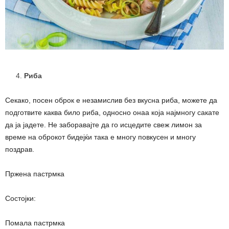
Риба
Секако, посен оброк е незамислив без вкусна риба, можете да
подготвите каква било риба, односно онаа која најмногу сакате
да ја јадете. Не заборавајте да го исцедите свеж лимон за
време на оброкот бидејќи така е многу повкусен и многу
поздрав.
Пржена пастрмка
Состојки:
Помала пастрмка