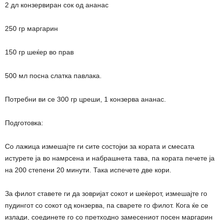
2 дл конзервиран сок од ананас
250 гр маргарин
150 гр шеќер во прав
500 мл посна слатка павлака.
Потребни ви се 300 гр цреши, 1 конзерва ананас.
Подготовка:
Со лажица измешајте ги сите состојки за кората и смесата
истурете ја во намрсена и набрашнета тава, па кората печете ја
на 200 степени 20 минути. Така испечете две кори.
За филот ставете ги да зовријат сокот и шеќерот, измешајте го
пудингот со сокот од конзерва, па сварете го филот. Кога ќе се
излади, соединете го со претходно замесениот посен маргарин