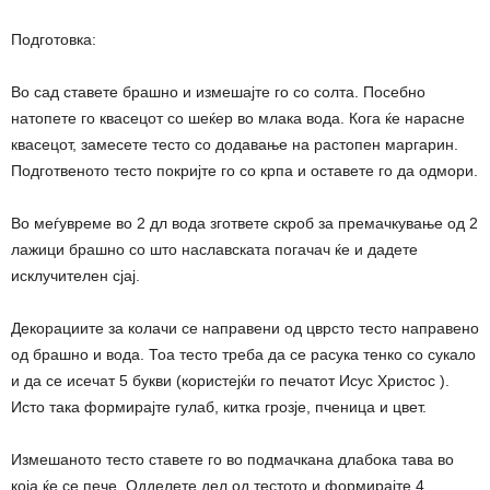
Подготовка:
Во сад ставете брашно и измешајте го со солта. Посебно
натопете го квасецот со шеќер во млака вода. Кога ќе нарасне
квасецот, замесете тесто со додавање на растопен маргарин.
Подготвеното тесто покријте го со крпа и оставете го да одмори.
Во меѓувреме во 2 дл вода згответе скроб за премачкување од 2
лажици брашно со што наславската погачач ќе и дадете
исклучителен сјај.
Декорациите за колачи се направени од цврсто тесто направено
од брашно и вода. Тоа тесто треба да се расука тенко со сукало
и да се исечат 5 букви (користејќи го печатот Исус Христос ).
Исто така формирајте гулаб, китка грозје, пченица и цвет.
Измешаното тесто ставете го во подмачкана длабока тава во
која ќе се пече. Одделете дел од тестото и формирајте 4