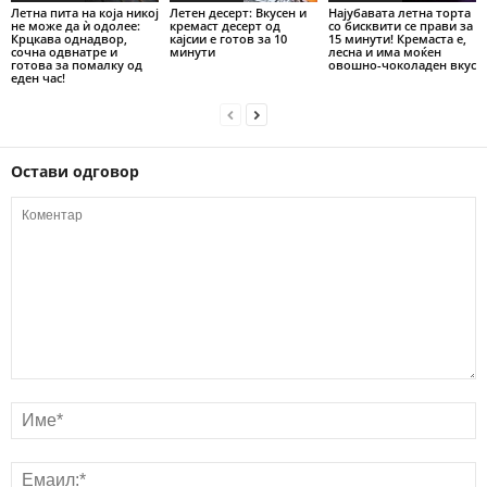
Летна пита на која никој
Летен десерт: Вкусен и
Најубавата летна торта
не може да ѝ одолее:
кремаст десерт од
со бисквити се прави за
Крцкава однадвор,
кајсии е готов за 10
15 минути! Кремаста е,
сочна одвнатре и
минути
лесна и има моќен
готова за помалку од
овошно-чоколаден вкус
еден час!
Остави одговор