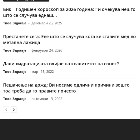
Бик – Годишен хороскоп за 2026 година: Ги очекува нешто
што се случува еднаш...
Твое Здравје
-
декември 25, 2025
Престанете сега: Еве што се случува кога ќе ставите мед во
метална лажица
Твое Здравје
-
февруари 24, 2026
Дали хидратацијата влијае на квалитетот на сонот?
Твое Здравје
-
март 15, 2022
Пешачење на дожд: Ви носиме одлични причини зошто
тоа треба да го правите почесто
Твое Здравје
-
октомври 13, 2022