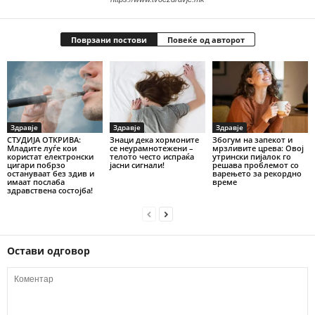
Поврзани постови
Повеќе од авторот
Здравје
Здравје
Здравје
СТУДИЈА ОТКРИВА:
Знаци дека хормоните
Збогум на запекот и
Младите луѓе кои
се неурамнотежени –
мрзливите црева: Овој
користат електронски
телото често испраќа
утрински пијалок го
цигари побрзо
јасни сигнали!
решава проблемот со
остануваат без здив и
варењето за рекордно
имаат послаба
време
здравствена состојба!
Остави одговор