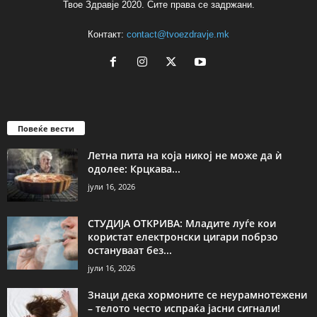
Твое Здравје 2020. Сите права се задржани.
Контакт:
contact@tvoezdravje.mk
Повеќе вести
Летна пита на која никој не може да ѝ
одолее: Крцкава...
јули 16, 2026
СТУДИЈА ОТКРИВА: Младите луѓе кои
користат електронски цигари побрзо
остануваат без...
јули 16, 2026
Знаци дека хормоните се неурамнотежени
– телото често испраќа јасни сигнали!