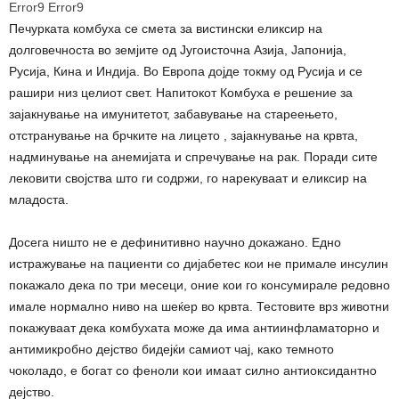
Error9
Error9
Печурката комбуха се смета за вистински еликсир на
долговечноста во земјите од Југоисточна Азија, Јапонија,
Русија, Кина и Индија. Во Европа дојде токму од Русија и се
рашири низ целиот свет. Напитокот Комбуха е решение за
зајакнување на имунитетот, забавување на стареењето,
отстранување на брчките на лицето , зајакнување на крвта,
надминување на анемијата и спречување на рак. Поради сите
лековити својства што ги содржи, го нарекуваат и еликсир на
младоста.
Досега ништо не е дефинитивно научно докажано. Едно
истражување на пациенти со дијабетес кои не примале инсулин
покажало дека по три месеци, оние кои го консумирале редовно
имале нормално ниво на шеќер во крвта. Тестовите врз животни
покажуваат дека комбухата може да има антиинфламаторно и
антимикробно дејство бидејќи самиот чај, како темното
чоколадо, е богат со феноли кои имаат силно антиоксидантно
дејство.