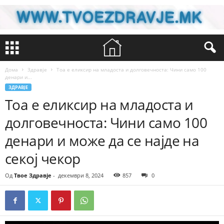
Дома
Здравје
Тоа е еликсир на младоста и долговечноста: Чини само 100
дeнари и...
ЗДРАВЈЕ
Тоа е еликсир на младоста и
долговечноста: Чини само 100
дeнари и може да се најде на
секој чекор
Од
Твое Здравје
-
декември 8, 2024
857
0