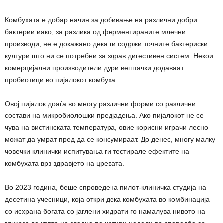
Комбухата е добар начин за добивање на различни добри
бактерии иако, за разлика од ферментираните млечни
производи, не е докажано дека ги содржи точните бактериски
култури што ни се потребни за здрав дигестивен систем. Некои
комерцијални производители дури вештачки додаваат
пробиотици во пијалокот комбуха
.
Овој пијалок доаѓа во многу различни форми со различни
состави на микробиолошки предјадења. Ако пијалокот не се
чува на вистинската температура, овие корисни играчи лесно
можат да умрат пред да се консумираат. До денес, многу малку
човечки клинички испитувања ги тестирале ефектите на
комбухата врз здравјето на цревата.
Во 2023 година, беше спроведена пилот-клиничка студија на
десетина учесници, која откри дека комбухата во комбинација
со исхрана богата со јаглени хидрати го намалува нивото на