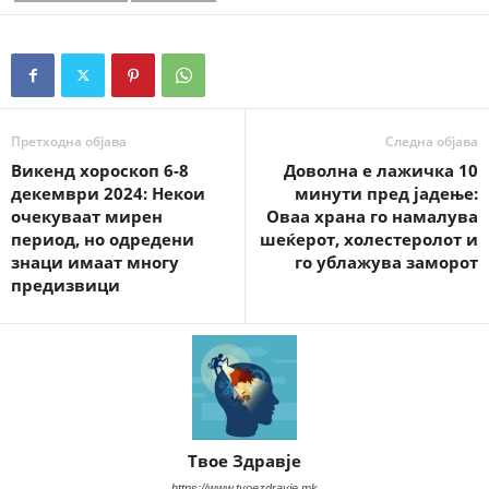
Претходна објава
Следна објава
Викенд хороскоп 6-8
Доволна е лажичка 10
декември 2024: Некои
минути пред јадење:
очекуваат мирен
Оваа храна го намалува
период, но одредени
шеќерот, холестеролот и
знаци имаат многу
го ублажува заморот
предизвици
Твое Здравје
https://www.tvoezdravje.mk