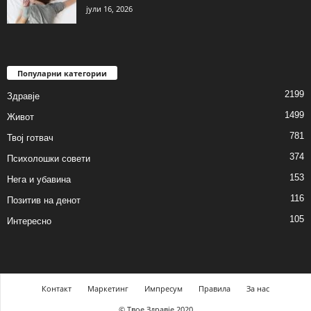
јули 16, 2026
Популарни категории
2199
Здравје
1499
Живот
781
Твој готвач
374
Психолошки совети
153
Нега и убавина
116
Позитив на денот
105
Интересно
Контакт
Маркетинг
Импресум
Правила
За нас
© Твое Здравје 2020