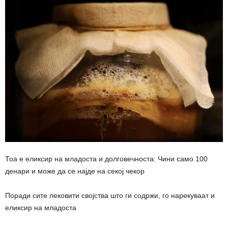
Тоа е еликсир на младоста и долговечноста: Чини само 100
дeнари и може да се најде на секој чекор
Поради сите лековити својства што ги содржи, го нарекуваат и
еликсир на младоста