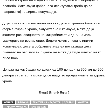
гликоза во крвта на гладно по четири недели во споредба со
плацебо. Иако звучи добро, ова испитување треба да се
направи кај поширока популација.
Друго клиничко испитување покажа дека исхраната богата со
ферментирана храна, вклучително и комбуха, може да ја
зголеми разновидноста на микробиомот и да ги намали
маркерите на воспаление. Додека чекаме нови клинички
испитувања, досега собраните знаења покажуваат дека
пиењето на овој вкусен пијалок не може да биде штетно на кој
било начин.
Цената на комбухата се движи од 100 дeнари за 500 мл до 200
дeнари за литар, а може да се најде во продавниците за здрава
храна.
Error9
Error9
Error9
ОЗНАКА
ЕЛИКСИР
ЕЛИКСИР НА МЛАДОСТА
ЗДРАВЈЕ
КОМБУХА
ПИЈАЛОК КОМБУХА
ТВОЕ ЗДРАВЈЕ