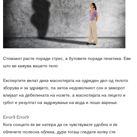
Стомакот расте поради стрес, а бутовите поради генетика: Еве
што ви кажува вашето тело
Експертите велат дека маснотијата на одреден дел од телото
зборува и за здравјето, па затоа недоволниот сон и заморот
влијаат на дебелината на нозете, а маснотијата на лицето и
грбот е резултат на задржување на вода и лошо варење.
Error9
Error9
Кога сонцето ќе ве натера да се чувствувате удобно и ќе
облечете полесна облека, дури тогаш гледате колку сте