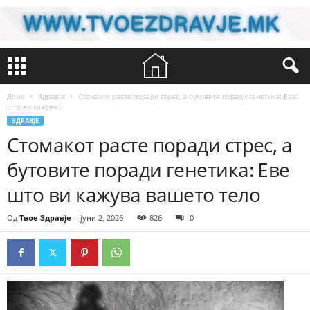
Дома
Здравје
Стомакот расте поради стрес, а бутовите поради генетика: Еве
што ви кажува...
ЗДРАВЈЕ
Стомакот расте поради стрес, а
бутовите поради генетика: Еве
што ви кажува вашето тело
Од
Твое Здравје
-
јуни 2, 2026
826
0