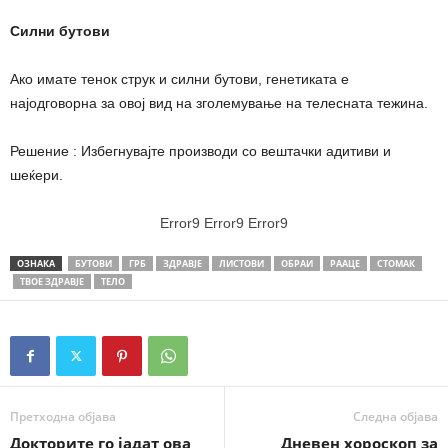
Силни бутови
Ако имате тенок струк и силни бутови, генетиката е
најодговорна за овој вид на зголемување на телесната тежина.
Решение : Избегнувајте производи со вештачки адитиви и
шеќери.
Error9
Error9
Error9
ОЗНАКА
БУТОВИ
ГРБ
ЗДРАВЈЕ
ЛИСТОВИ
ОБРАИ
РААЦЕ
СТОМАК
ТВОЕ ЗДРАВЈЕ
ТЕЛО
Претходна објава
Следна објава
Докторите го јадат ова
Дневен хороскоп за