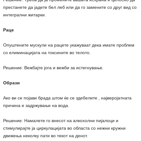
престанете да јадете бел леб или да го замените со друг вид со
интегрални житарки.
Раце
Опуштените мускули на рацете укажуваат дека имате проблем
со елиминацијата на токсините во телото.
Решение: Вежбајте јога и вежби за истегнување.
Образи
Ако ви се појави брада штом ќе се здебелите , најверојатната
причина е задржување на вода.
Решение: Намалете го внесот на алкохолни пијалоци и
стимулирајте ја циркулацијата во областа со нежни кружни
движења неколку пати во текот на денот.