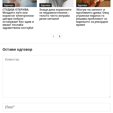
Здравје
Здравје
Здравје
СТУДИЈА ОТКРИВА:
Знаци дека хормоните
Збогум на запекот и
Младите луѓе кои
се неурамнотежени –
мрзливите црева: Овој
користат електронски
телото често испраќа
утрински пијалок го
цигари побрзо
јасни сигнали!
решава проблемот со
остануваат без здив и
варењето за рекордно
имаат послаба
време
здравствена состојба!
Остави одговор