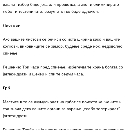
вашиот избор биде јога или прошетка, а ако ги елиминирате
лебот и тестенините, резултатот ќе биде одличен.
Листови
Ако вашите листови се речиси со иста ширина како и вашите
колкови, виновниците се замор, будење среде ноќ, недоволно
спиење.
Решение: Три часа пред спиење, избегнувајте храна богата со
јаглехидрати и шеќер и спијте седум часа.
Грб
Мастите што се акумулираат на грбот се почести кај жените и
тоа значи дека вашите органи за варење „слабо толерираат“
јаглехидрати.
Решение: Треба да ја промените вашата исхрана и целосно да