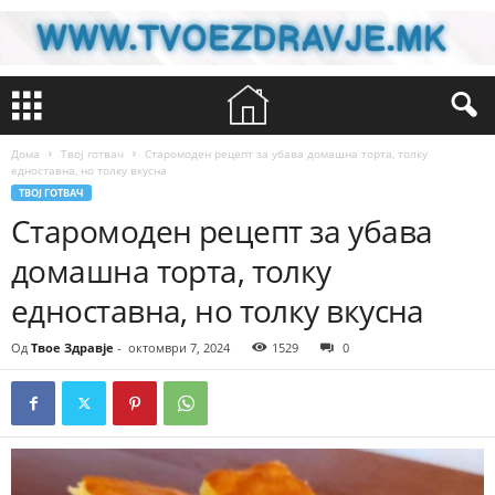
Дома
Твој готвач
Старомоден рецепт за убава домашна торта, толку
едноставна, но толку вкусна
ТВОЈ ГОТВАЧ
Старомоден рецепт за убава
домашна торта, толку
едноставна, но толку вкусна
Од
Твое Здравје
-
октомври 7, 2024
1529
0