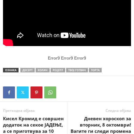
Error9
Error9
Error9
ОЗНАКА
ДЕСЕРТ
КОЛАЧ
РЕЦЕПТ
ТВОЈ ГОТВАЧ
ТОРТА
Претходна објава
Следна објава
Кисел Кромид е совршен
Дневен хороскоп за
додаток на секое ЈАДЕЊЕ,
вторник, 8 октомври!
а се приготвува за 10
Вагите ги следи промена