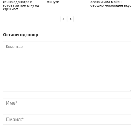
сочна одвнатре и
минути
лесна и има моќен
готова за помалку од
овошно-чоколаден вкус
еден час!
Остави одговор