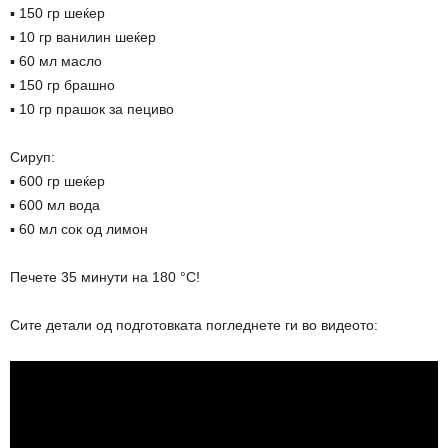
▪ 150 гр шеќер
▪ 10 гр ванилин шеќер
▪ 60 мл масло
▪ 150 гр брашно
▪ 10 гр прашок за пециво
Сируп:
▪ 600 гр шеќер
▪ 600 мл вода
▪ 60 мл сок од лимон
Печете 35 минути на 180 °C!
Сите детали од подготовката погледнете ги во видеото: