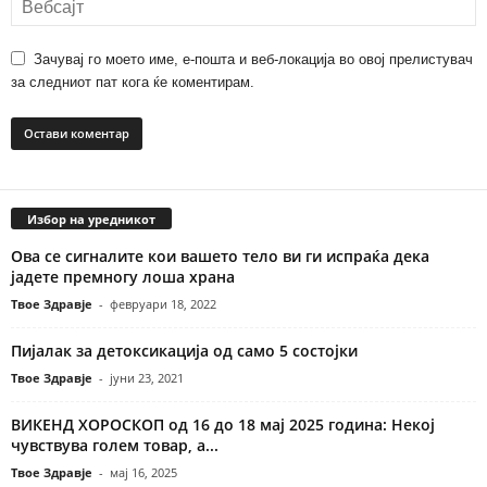
Зачувај го моето име, е-пошта и веб-локација во овој прелистувач
за следниот пат кога ќе коментирам.
Избор на уредникот
Ова се сигналите кои вашето тело ви ги испраќа дeка
јадете премногу лоша храна
Твое Здравје
-
февруари 18, 2022
Пијалак за детоксикација од само 5 состојки
Твое Здравје
-
јуни 23, 2021
ВИКЕНД ХОРОСКОП од 16 до 18 мај 2025 година: Некој
чувствува голем товар, а...
Твое Здравје
-
мај 16, 2025