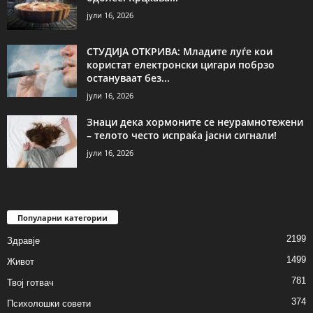
јули 16, 2026
СТУДИЈА ОТКРИВА: Младите луѓе кои
користат електронски цигари побрзо
остануваат без...
јули 16, 2026
Знаци дека хормоните се неурамнотежени
– телото често испраќа јасни сигнали!
јули 16, 2026
Популарни категории
2199
Здравје
1499
Живот
781
Твој готвач
374
Психолошки совети