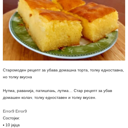
Старомоден рецепт за убава домашна торта, толку едноставна,
но толку вкусна
Нутма, раванија, патишпањ, лутма… Стар рецепт за убав
домашен колач
,
толку едноставен и толку вкусен.
Error9
Error9
Состојки:
▪ 10 јајца