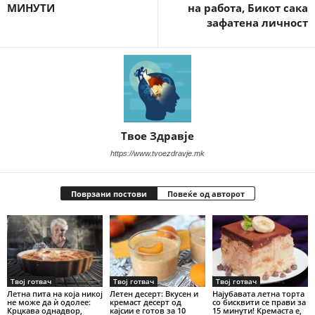
МИНУТИ
на работа, Бикот сака
зафатена личност
Твое Здравје
https://www.tvoezdravje.mk
Поврзани постови
Повеќе од авторот
Твој готвач
Твој готвач
Твој готвач
Летна пита на која никој
Летен десерт: Вкусен и
Најубавата летна торта
не може да ѝ одолее:
кремаст десерт од
со бисквити се прави за
Крцкава однадвор,
кајсии е готов за 10
15 минути! Кремаста е,