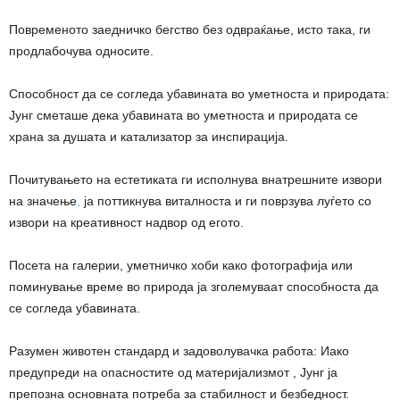
Повременото заедничко бегство без одвраќање, исто така, ги
продлабочува односите.
Способност да се согледа убавината во уметноста и природата:
Јунг сметаше дека убавината во уметноста и природата се
храна за душата и катализатор за инспирација.
Почитувањето на естетиката ги исполнува внатрешните извори
на значење
,
ја поттикнува виталноста и ги поврзува луѓето со
извори на креативност надвор од егото.
Посета на галерии, уметничко хоби како фотографија или
поминување време во природа ја зголемуваат способноста да
се согледа убавината.
Разумен животен стандард и задоволувачка работа: Иако
предупреди на опасностите од материјализмот , Јунг ја
препозна основната потреба за стабилност и безбедност.