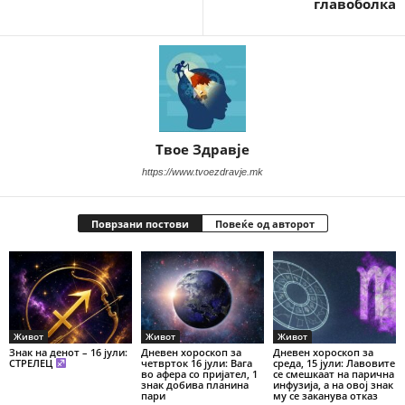
главоболка
Твое Здравје
https://www.tvoezdravje.mk
Поврзани постови
Повеќе од авторот
Живот
Живот
Живот
Знак на денот – 16 јули:
Дневен хороскоп за
Дневен хороскоп за
СТРЕЛЕЦ
четврток 16 јули: Вага
среда, 15 јули: Лавовите
во афера со пријател, 1
се смешкаат на парична
знак добива планина
инфузија, а на овој знак
пари
му се заканува отказ