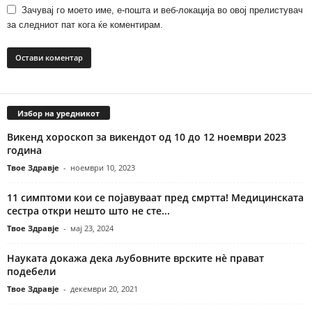
Зачувај го моето име, е-пошта и веб-локација во овој прелистувач
за следниот пат кога ќе коментирам.
Избор на уредникот
Викенд хороскоп за викендот од 10 до 12 ноември 2023
година
Твое Здравје
-
ноември 10, 2023
11 симптоми кои се појавуваат пред смртта! Медицинската
сестра откри нешто што не сте...
Твое Здравје
-
мај 23, 2024
Науката докажа дека љубовните врските нè прават
подебели
Твое Здравје
-
декември 20, 2021