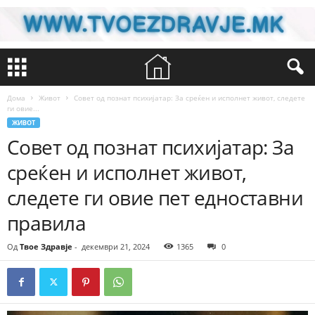
Дома
Живот
Совет од познат психијатар: За среќен и исполнет живот, следете
ги овие...
ЖИВОТ
Совет од познат психијатар: За
среќен и исполнет живот,
следете ги овие пет едноставни
правила
Од
Твое Здравје
-
декември 21, 2024
1365
0