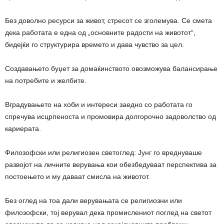
Без доволно ресурси за живот, стресот се зголемува. Се смета
дека работата е една од „основните радости на животот“,
бидејќи го структурира времето и дава чувство за цел.
Создавањето буџет за домаќинството овозможува балансирање
на потребите и желбите.
Вградувањето на хоби и интереси заедно со работата го
спречува исцрпеноста и промовира долгорочно задоволство од
кариерата.
Филозофски или религиозен светоглед: Јунг го вреднуваше
развојот на личните верувања кои обезбедуваат перспектива за
постоењето и му даваат смисла на животот.
Без оглед на тоа дали верувањата се религиозни или
филозофски, тој верувал дека промислениот поглед на светот