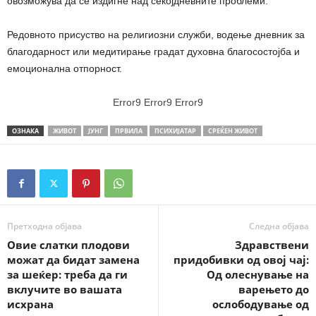
овозможува да се издигне над секојдневните проблеми.
Редовното присуство на религиозни служби, водење дневник за
благодарност или медитирање градат духовна благосостојба и
емоционална отпорност.
Error9
Error9
Error9
ОЗНАКА
ЖИВОТ
ЈУНГ
ПРВИЛА
ПСИХИЈАТАР
СРЕЌЕН ЖИВОТ
Претходна објава
Следна објава
Овие слатки плодови
Здравствени
можат да бидат замена
придобивки од овој чај:
за шеќер: треба да ги
Од олеснување на
вклучите во вашата
варењето до
исхрана
ослободување од