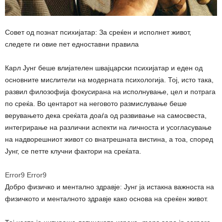
Совет од познат психијатар: За среќен и исполнет живот,
следете ги овие пет едноставни правила
Карл Јунг беше влијателен швајцарски психијатар и еден од
основните мислители на модерната психологија. Тој, исто така,
развил филозофија фокусирана на исполнување, цел и потрага
по среќа. Во центарот на неговото размислување беше
верувањето дека среќата доаѓа од развивање на самосвеста,
интегрирање на различни аспекти на личноста и усогласување
на надворешниот живот со внатрешната вистина, а тоа, според
Јунг, се петте клучни фактори на среќата.
Error9
Error9
Добро физичко и ментално здравје: Јунг ја истакна важноста на
физичкото и менталното здравје како основа на среќен живот.