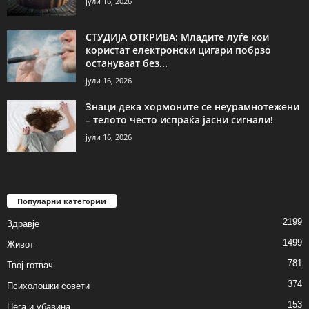
јули 16, 2026
СТУДИЈА ОТКРИВА: Младите луѓе кои
користат електронски цигари побрзо
остануваат без...
јули 16, 2026
Знаци дека хормоните се неурамнотежени
– телото често испраќа јасни сигнали!
јули 16, 2026
Популарни категории
2199
Здравје
1499
Живот
781
Твој готвач
374
Психолошки совети
153
Нега и убавина