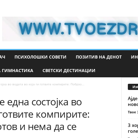
АЧ
ПСИХОЛОШКИ СОВЕТИ
ПОЗИТИВ НА ДЕНОТ
ИН
 ГИМНАСТИКА
СВЕТСКИ ДЕСТИНАЦИИ
јка во водата во која ги готвите компирите: Побрзо...
Из
е една состојка во
Ајде
нов
 готвите компирите:
Твое 
тов и нема да се
3 хо
гол