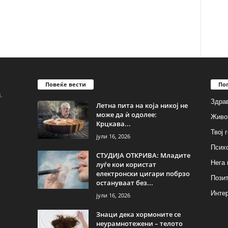
Повеќе вести
По
.
Здрав
Летна пита на која никој не
може да ѝ одолее:
Живо
Крцкава...
Твој 
јули 16, 2026
Псих
СТУДИЈА ОТКРИВА: Младите
Нега 
луѓе кои користат
електронски цигари побрзо
Позит
остануваат без...
Инте
јули 16, 2026
Знаци дека хормоните се
неурамнотежени – телото