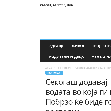
САБОТА, АВГУСТ 8, 2026
Т
в
о
е
З
д
р
ЗДРАВЈЕ
ЖИВОТ
ТВОЈ ГОТВ
а
в
РОДИТЕЛИ И ДЕЦА
МЕНТАЛНА
ј
е
Дома
Твој готвач
Секогаш додавајте една состо
ТВОЈ ГОТВАЧ
Секогаш додавајт
водата во која ги
Побрзо ќе биде го