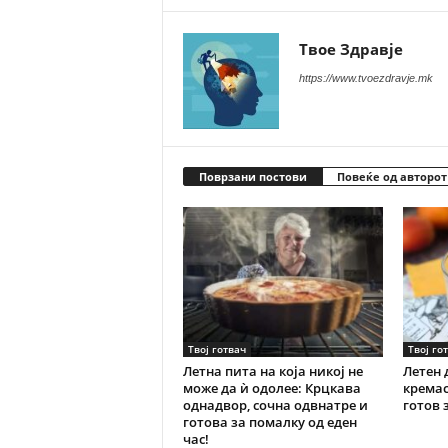
Твое Здравје
https://www.tvoezdravje.mk
Поврзани постови
Повеќе од авторот
Твој готвач
Твој го
Летна пита на која никој не
Летен 
може да ѝ одолее: Крцкава
кремас
однадвор, сочна одвнатре и
готов 
готова за помалку од еден
час!