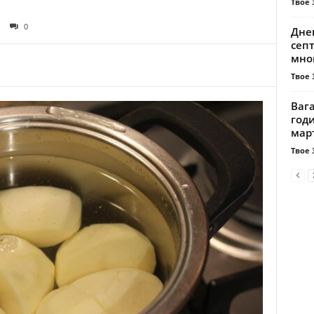
Твое 
0
Днев
сеп
мно
Твое 
Вага
годи
март
Твое 