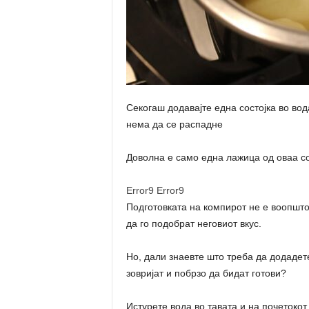
Секогаш додавајте една состојка во вода
нема да се распадне
Доволна е само една лажица од оваа со
Error9
Error9
Подготовката на компирот не е воопшто
да го подобрат неговиот вкус.
Но, дали знаевте што треба да додадете
зовријат и побрзо да бидат готови?
Истурете вода во тавата и на почетокот