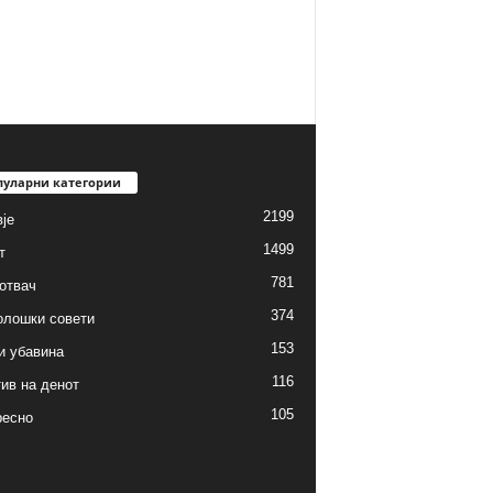
пуларни категории
2199
је
1499
т
781
готвач
374
олошки совети
153
и убавина
116
ив на денот
105
ресно