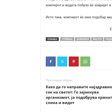
компирот и водата побрзо ќе зовријат и
Исто така, компирот ќе има подобар вку
E
ОЗНАКА
ГОТВЕЊЕ
КОМПИРИ
МАСЛО
РЕЦЕ
Претходна објава
Како да го направите најздравио
сок на светот: Го зајакнува
организмот, ја подобрува крвнат
слика и видот