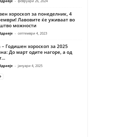
Здравје
-
февруари 26, 2024
ен хороскоп за понеделник, 4
тември! Лавовите ќе уживаат во
штво можности
Здравје
-
септември 4, 2023
 – Годишен хороскоп за 2025
на: До март одите нагоре, а од
...
Здравје
-
јануари 4, 2025