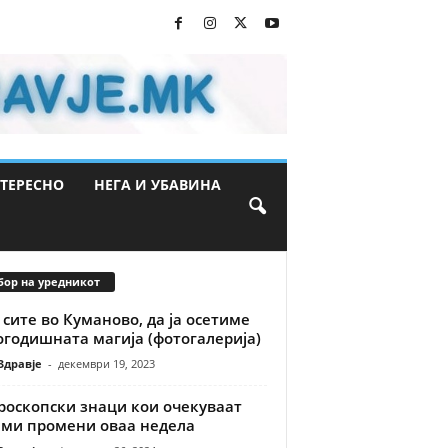
ТЕРЕСНО
НЕГА И УБАВИНА
бор на уредникот
 сите во Куманово, да ја осетиме
огодишната магија (фотогалерија)
Здравје
-
декември 19, 2023
роскопски знаци кои очекуваат
еми промени оваа недела