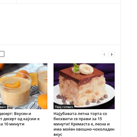
твач
Твој готвач
десерт: Вкусен и
Најубавата летна торта со
т десерт од кајсии е
бисквити се прави за 15
за 10 минути
минути! Кремаста е, лесна и
има моќен овошно-чоколаден
вкус