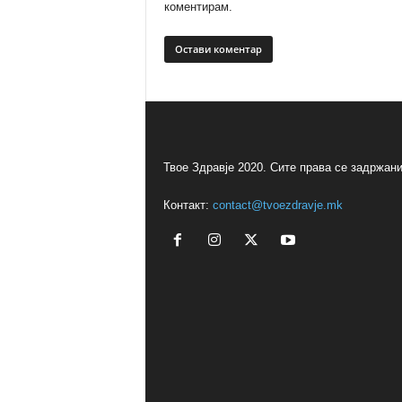
коментирам.
Твое Здравје 2020. Сите права се задржани
Контакт:
contact@tvoezdravje.mk