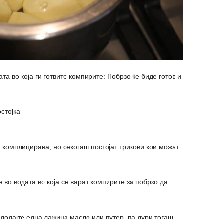
та во која ги готвите компирите: Побрзо ќе биде готов и
стојка
 комплицирана, но секогаш постојат трикови кои можат
 во водата во која се варат компирите за побрзо да
 додајте една лажица масло или путер, па дури тогаш