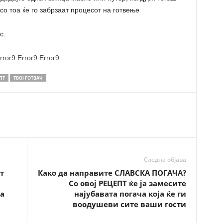
 со тоа ќе го забрзаат процесот на готвење
.
с.
rror9
Error9
Error9
ПТ
ТВОЈ ГОТВАЧ
Следна објава
т
Како да направите СЛАВСКА ПОГАЧА?
Со овој РЕЦЕПТ ќе ја замесите
а
најубавата погача која ќе ги
воодушеви сите ваши гости