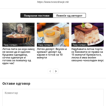
https://www.tvoezdravje.mk
Поврзани постови
Повеќе од авторот
Твој готвач
Твој готвач
Твој готвач
Летна пита на која никој
Летен десерт: Вкусен и
Најубавата летна торта
не може да ѝ одолее:
кремаст десерт од
со бисквити се прави за
Крцкава однадвор,
кајсии е готов за 10
15 минути! Кремаста е,
сочна одвнатре и
минути
лесна и има моќен
готова за помалку од
овошно-чоколаден вкус
еден час!
Остави одговор