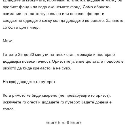
врелиот фонд или вода ако немате фонд. Само обрнете
внимание на тоа колку е солен или несолен фондот и
соодветно одредете колку сол да додадете во рижото. Зачинете
со сол и црн пипер.
Микс
Гответе 25 до 30 минути на тивок оган, мешајќи и постојано
додавајќи повеќе течност. Оризот ќе ја впие целата, а подобро е
рижото да биде кремасто, а не суво.
На крај додадете го путерот.
Кога рижото ќе биде сварено (не преварувајте го оризот),
исклучете го огнот и додадете го путерот. Јадете додека е
топло.
Error9
Error9
Error9