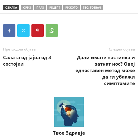
ОЗНАКА
ОРИЗ
ПРАЗ
РЕЦЕПТ
РИЖОТО
ТВОЈ ГОТВАЧ
Претходна објава
Следна објава
Салата од јајца од 3
Дали имате настинка и
состојки
затнат нос? Овој
едноставен метод може
да ги ублажи
симптомите
Твое Здравје