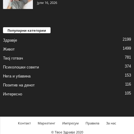
јули 16, 2026
Популарни категории
2199
Здравје
1499
Живот
781
Твој готвач
374
Психолошки совети
153
Нега и убавина
116
Позитив на денот
105
Интересно
Контакт
Маркетинг
Импресум
Правила
За нас
© Твое Здравје 2020