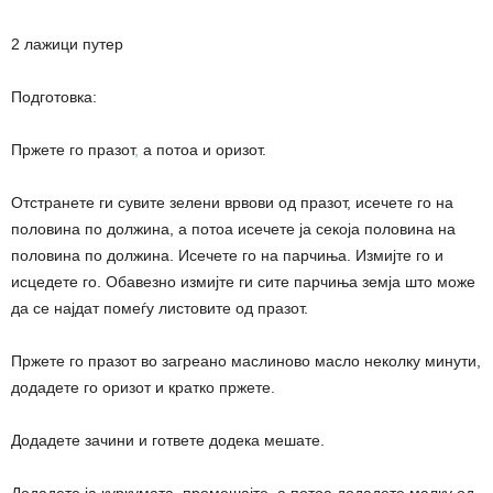
2 лажици путер
Подготовка:
Пржете го празот
,
а потоа и оризот.
Отстранете ги сувите зелени врвови од празот, исечете го на
половина по должина, а потоа исечете ја секоја половина на
половина по должина. Исечете го на парчиња. Измијте го и
исцедете го. Обавезно измијте ги сите парчиња земја што може
да се најдат помеѓу листовите од празот.
Пржете го празот во загреано маслиново масло неколку минути,
додадете го оризот и кратко пржете.
Додадете зачини и гответе додека мешате.
Додадете ја куркумата, промешајте, а потоа додадете малку од