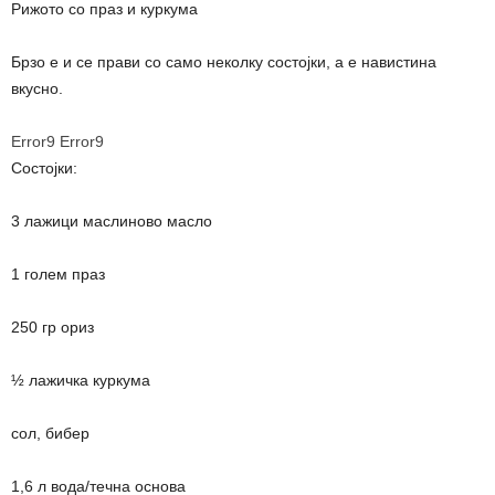
Рижото со праз и куркума
Брзо е и се прави со само неколку состојки, а е навистина
вкусно.
Error9
Error9
Состојки:
3 лажици маслиново масло
1 голем праз
250 гр ориз
½ лажичка куркума
сол, бибер
1,6 л вода/течна основа