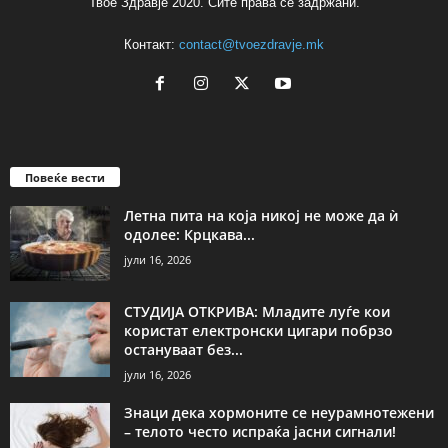
Твое Здравје 2020. Сите права се задржани.
Контакт:
contact@tvoezdravje.mk
Повеќе вести
Летна пита на која никој не може да ѝ
одолее: Крцкава...
јули 16, 2026
СТУДИЈА ОТКРИВА: Младите луѓе кои
користат електронски цигари побрзо
остануваат без...
јули 16, 2026
Знаци дека хормоните се неурамнотежени
– телото често испраќа јасни сигнали!