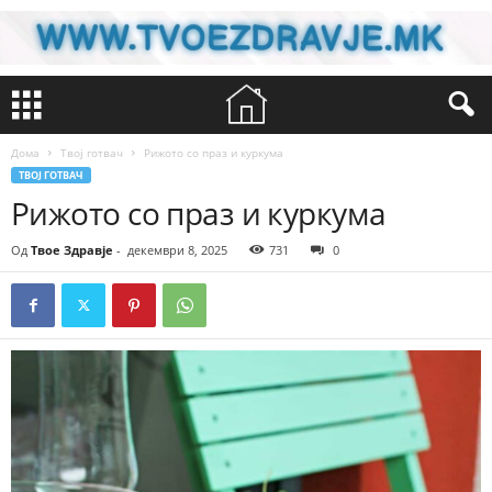
Дома
Твој готвач
Рижото со праз и куркума
ТВОЈ ГОТВАЧ
Рижото со праз и куркума
Од
Твое Здравје
-
декември 8, 2025
731
0