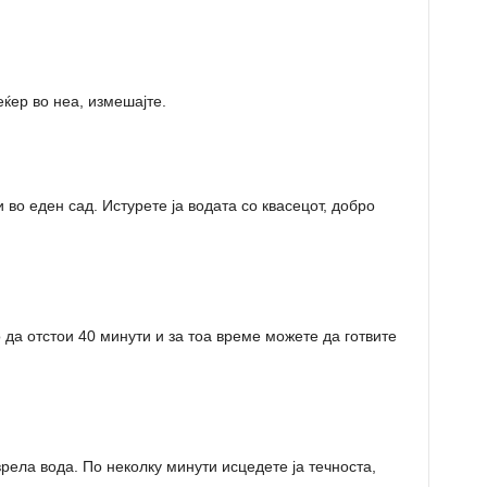
еќер во неа, измешајте.
 во еден сад. Истурете ја водата со квасецот, добро
о да отстои 40 минути и за тоа време можете да готвите
рела вода. По неколку минути исцедете ја течноста,