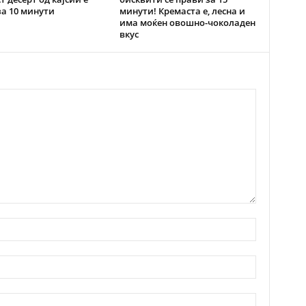
за 10 минути
минути! Кремаста е, лесна и
има моќен овошно-чоколаден
вкус