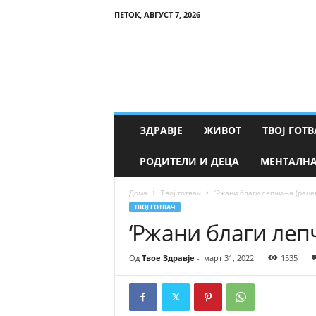
ПЕТОК, АВГУСТ 7, 2026
Т
в
о
е
З
д
р
ЗДРАВЈЕ
ЖИВОТ
ТВОЈ ГОТВ
а
в
РОДИТЕЛИ И ДЕЦА
МЕНТАЛНА
ј
е
Дома
Твој готвач
‘Ржани благи лепчиња (реце
ТВОЈ ГОТВАЧ
‘Ржани благи леп
Од
Твое Здравје
-
март 31, 2022
1535