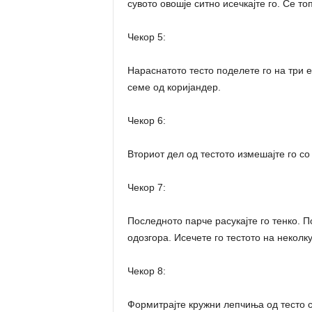
сувото овошје ситно исечкајте го. Се то
Чекор 5:
Нараснатото тесто поделете го на три 
семе од коријандер.
Чекор 6:
Вториот дел од тестото измешајте го со 
Чекор 7:
Последното парче расукајте го тенко. П
одозгора. Исечете го тестото на неколку 
Чекор 8:
Формитрајте кружни лепчиња од тесто со