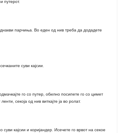
пи путерот.
еднакви парчиња. Во еден од нив треба да додадете
сечканите суви кајсии.
одмачкајте го со путер, обилно посипете го со цимет
ленти, секоја од нив виткајте ја во ролат.
 суви кајсии и коријандер. Исечете го врвот на секое