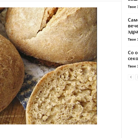
Твое 
Сам
вече
здра
Твое 
Со 
сек
Твое 