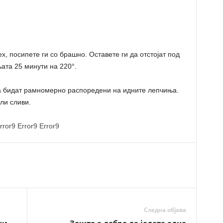
, посипете ги со брашно. Оставете ги да отстојат под
ата 25 минути на 220°.
а бидат рамномерно распоредени на идните лепчиња.
ли сливи.
rror9
Error9
Error9
Следна објава