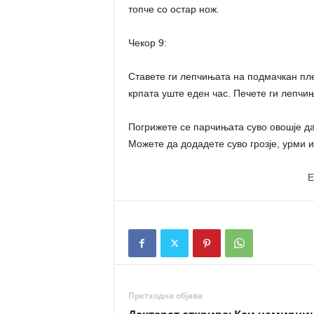
топче со остар нож.
Чекор 9:
Ставете ги лепчињата на подмачкан плех
крпата уште еден час. Печете ги лепчињ
Погрижете се парчињата суво овошје д
Можете да додадете суво грозје, урми и
E
Претходна објава