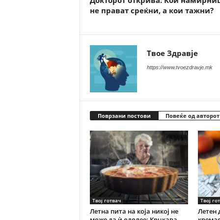
Докторот открива: Кои намирни
не прават среќни, а кои тажни?
Твое Здравје
https://www.tvoezdravje.mk
Поврзани постови
Повеќе од авторот
Твој готвач
Твој го
Летна пита на која никој не
Летен 
може да ѝ одолее: Крцкава
кремас