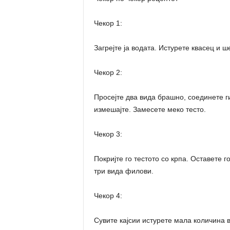
Чекор 1:
Загрејте ја водата. Истурете квасец и ш
Чекор 2:
Просејте два вида брашно, соединете ги
измешајте. Замесете меко тесто.
Чекор 3:
Покријте го тестото со крпа. Оставете г
три вида филови.
Чекор 4:
Сувите кајсии истурете мала количина в