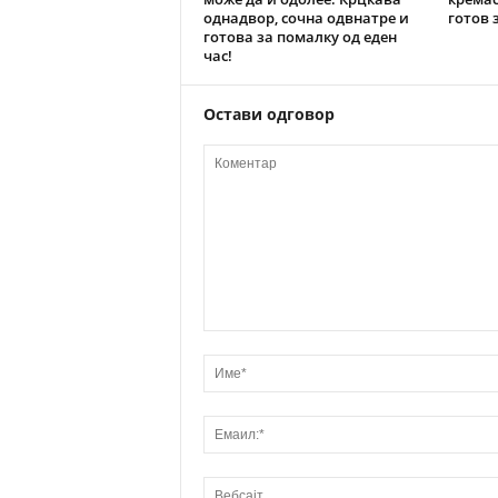
однадвор, сочна одвнатре и
готов 
готова за помалку од еден
час!
Остави одговор