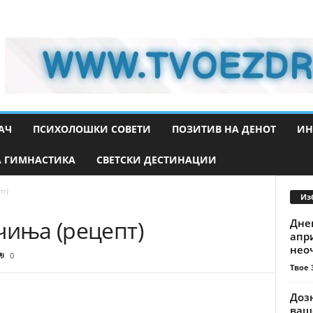
АЧ
ПСИХОЛОШКИ СОВЕТИ
ПОЗИТИВ НА ДЕНОТ
ИН
 ГИМНАСТИКА
СВЕТСКИ ДЕСТИНАЦИИ
пт)
Из
чиња (рецепт)
Днев
апри
неоч
0
Твое 
Дозн
ваш