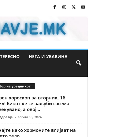
ТЕРЕСНО
НЕГА И УБАВИНА
бор на уредникот
ен хороскоп за вторник, 16
л! Бикот ќе се заљуби сосема
екувано, а овој...
Здравје
-
април 16, 2024
ајте како хормоните влијаат на
ето тело