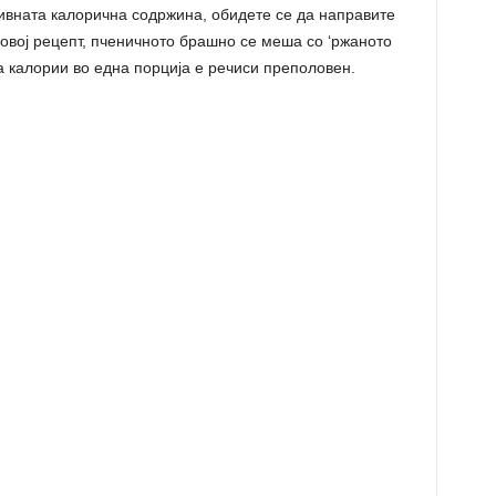
ивната калорична содржина, обидете се да направите
 овој рецепт, пченичното брашно се меша со ‘ржаното
а калории во една порција е речиси преполовен.