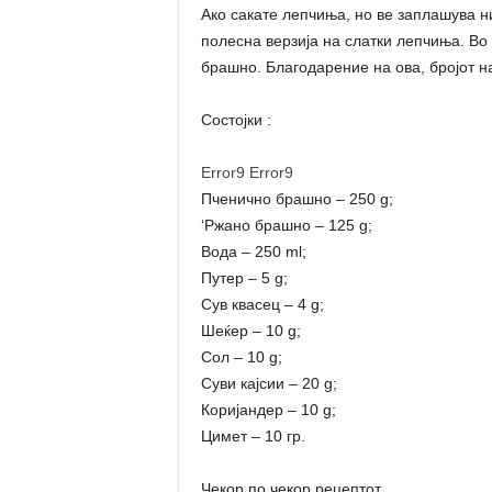
Ако сакате лепчиња, но ве заплашува н
полесна верзија на слатки лепчиња. Во
брашно. Благодарение на ова, бројот н
Состојки :
Error9
Error9
Пченично брашно – 250 g;
‘Ржано брашно – 125 g;
Вода – 250 ml;
Путер – 5 g;
Сув квасец – 4 g;
Шеќер – 10 g;
Сол – 10 g;
Суви кајсии – 20 g;
Коријандер – 10 g;
Цимет – 10 гр.
Чекор по чекор рецептот