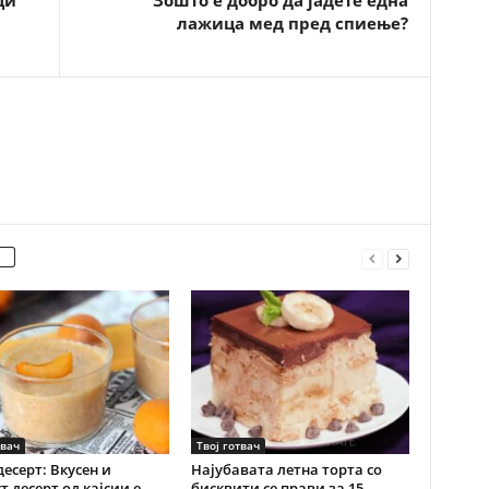
ци
Зошто е добро да јадете една
лажица мед пред спиење?
твач
Твој готвач
десерт: Вкусен и
Најубавата летна торта со
т десерт од кајсии е
бисквити се прави за 15