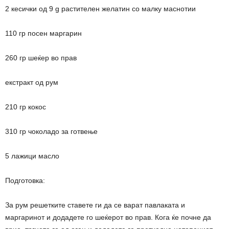
2 кесички од 9 g растителен желатин со малку маснотии
110 гр посен маргарин
260 гр шеќер во прав
екстракт од рум
210 гр кокос
310 гр чоколадо за готвење
5 лажици масло
Подготовка:
За рум решетките ставете ги да се варат павлаката и
маргаринот и додадете го шеќерот во прав. Кога ќе почне да