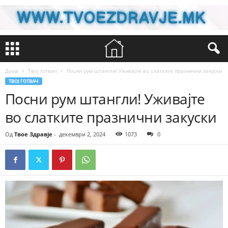
Дома
Твој готвач
Посни рум штангли! Уживајте во слатките празнични закуски
ТВОЈ ГОТВАЧ
Посни рум штангли! Уживајте
во слатките празнични закуски
Од
Твое Здравје
-
декември 2, 2024
1073
0