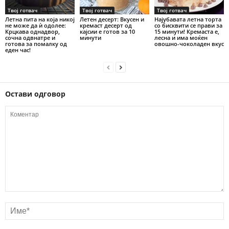
Твој готвач
Твој готвач
Твој готвач
Летна пита на која никој
Летен десерт: Вкусен и
Најубавата летна торта
не може да ѝ одолее:
кремаст десерт од
со бисквити се прави за
Крцкава однадвор,
кајсии е готов за 10
15 минути! Кремаста е,
сочна одвнатре и
минути
лесна и има моќен
готова за помалку од
овошно-чоколаден вкус
еден час!
Остави одговор