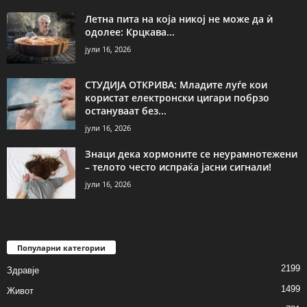
Летна пита на која никој не може да ѝ
одолее: Крцкава...
јули 16, 2026
СТУДИЈА ОТКРИВА: Младите луѓе кои
користат електронски цигари побрзо
остануваат без...
јули 16, 2026
Знаци дека хормоните се неурамнотежени
– телото често испраќа јасни сигнали!
јули 16, 2026
Популарни категории
2199
Здравје
1499
Живот