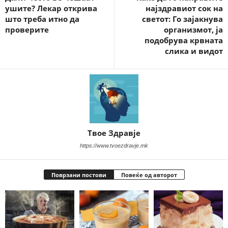
ушите? Лекар открива
најздравиот сок на
што треба итно да
светот: Го зајакнува
проверите
организмот, ја
подобрува крвната
слика и видот
Твое Здравје
https://www.tvoezdravje.mk
Поврзани постови
Повеќе од авторот