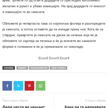
врие, тргнете го од оган и додадете го претходно натопениот
желатин и румот и убаво измешајте. На крај додадете го кокосот
и измешајте го во смесата.
Обложете ја четвртаста тава со најлонска фолија и распоредете
ја смесата, а потоа оставете да се излади преку ноќ. Кога ќе се
стврдне, превртете ја смесата на даска за сечење која ќе ја
обложите со хартија за печење и ќе ја исечете во саканите
форми и големини и ќе ја премачкате со чоколадо
.
Error9
Error9
Error9
ОЗНАКА
РЕЦЕПТ
РУМ ШТАНГЛИ
ТВОЈ ГОТВАЧ
Претходна објава
Следна објава
Дали често ве чешаат
Како да го направите