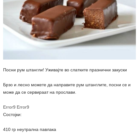
Посни рум штангли! Уживајте во слатките празнични закуски
Брзо и лесно можете да направите рум штанглите, посни се и
може да се сервираат на прослави.
Error9
Error9
Состојки:
410 гр неутрална павлака