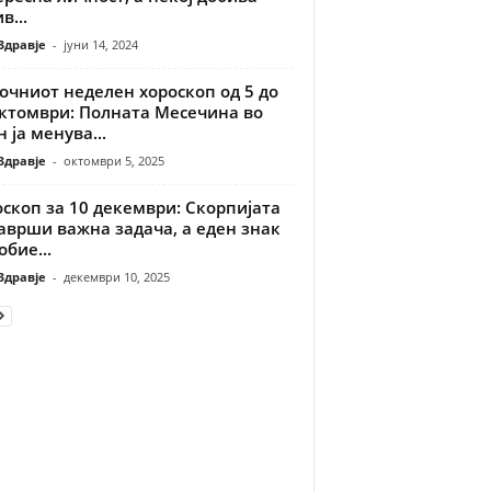
в...
Здравје
-
јуни 14, 2024
очниот неделен хороскоп од 5 до
октомври: Полната Месечина во
 ја менува...
Здравје
-
октомври 5, 2025
скоп за 10 декември: Скорпијата
аврши важна задача, а еден знак
обие...
Здравје
-
декември 10, 2025