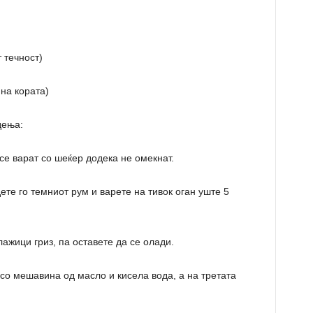
 течност)
на кората)
дења:
 се варат со шеќер додека не омекнат.
дете го темниот рум и варете на тивок оган уште 5
лажици гриз, па оставете да се олади.
а со мешавина од масло и кисела вода, а на третата