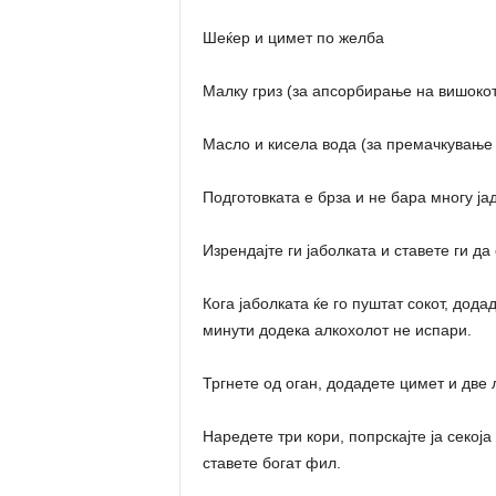
Шеќер и цимет по желба
Малку гриз (за апсорбирање на вишокот
Масло и кисела вода (за премачкување 
Подготовката е брза и не бара многу ја
Изрендајте ги јаболката и ставете ги да
Кога јаболката ќе го пуштат сокот, дода
минути додека алкохолот не испари.
Тргнете од оган, додадете цимет и две 
Наредете три кори, попрскајте ја секој
ставете богат фил.