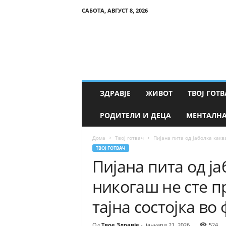
САБОТА, АВГУСТ 8, 2026
Т
в
о
е
З
д
р
ЗДРАВЈЕ
ЖИВОТ
ТВОЈ ГОТВ
а
в
РОДИТЕЛИ И ДЕЦА
МЕНТАЛНА
ј
е
Дома
Твој готвач
Пијана пита од јаболка какв
ТВОЈ ГОТВАЧ
Пијана пита од ј
никогаш не сте п
тајна состојка во
Од
Твое Здравје
-
јануари 21, 2026
524