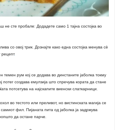
аш не сте пробале: Додадете само 1 тајна состојка во
ива со овој трик. Дознајте како една состојка менува сè
 рецепт
.
н темен рум кој се додава во динстаните јаболка токму
вој потег создава емулзија што спречува кората да стане
ќата потсетува на најскапите виенски слаткарници.
охол во тестото или преливот, но вистинската магија се
 самиот фил. Пијаната пита од јаболка ја задржува
воопшто да остане парче.