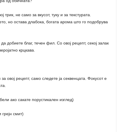
бра од обичната?
 трик, не само за вкусот, туку и за текстурата.
то, но остава длабока, богата арома што го подобрува
 да добиете благ, течен фил. Со овој рецепт, секој залак
веројатно крцкава.
за овој рецепт, само следете ја секвенцата. Фокусот е
та.
ебели ако сакате порустикален изглед)
 грејн смит)