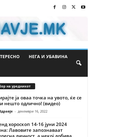
ТЕРЕСНО
НЕГА И УБАВИНА
бор на уредникот
рајте ја оваа точка на увото, ќе се
и нешто одлично! (видео)
Здравје
-
декември 16, 2022
нд хороскоп 14-16 јуни 2024
ина: Лавовите запознаваат
ресна личност, а некој добива