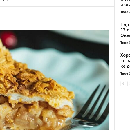
изли
Твое 
Најт
13 
Овен
Твое 
Хоро
ќе з
ќе д
Твое 