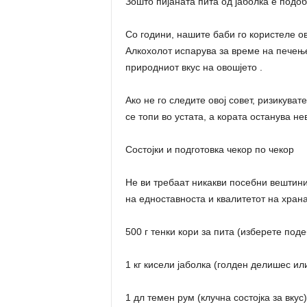
Зошто пијаната пита од јаболка е подо
Со години, нашите баби го користеле овој
Алкохолот испарува за време на печење
природниот вкус на овошјето .
Ако не го следите овој совет, ризикувате
се топи во устата, а кората останува не
Состојки и подготовка чекор по чекор
Не ви требаат никакви посебни вештини 
на едноставноста и квалитетот на храна
500 г тенки кори за пита (изберете под
1 кг кисели јаболка (голден делишес или
1 дл темен рум (клучна состојка за вкус)