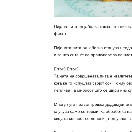
Пијана пита од јаболка каква што никог
филот
Пијаната пита од јаболка станува неодол
и зошто сите ќе ве прашуваат за вашиот
Error9
Error9
Тајната на совршената пита е квалитете
кога ќе го испуштат својот сок. Токму о
леплива , а мирисот што се шири низ ку
Многу луѓе прават грешка додавајќи алк
случува само со термичка обработка на
својата сочност со денови , под услов 