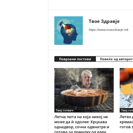
Твое Здравје
https://www.tvoezdravje.mk
Поврзани постови
Повеќе од авторот
Твој готвач
Твој го
Летна пита на која никој не
Летен 
може да ѝ одолее: Крцкава
кремас
однадвор, сочна одвнатре и
готов 
готова за помалку од еден