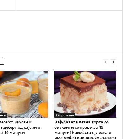
твач
Твој готвач
десерт: Вкусен и
Најубавата летна торта со
т десерт од кајсии е
бисквити се прави за 15
за 10 минути
минути! Кремаста е, лесна и
има моќен овошно-чоколаден