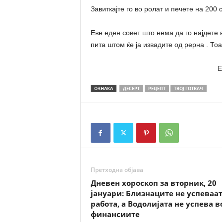
Завиткајте го во ролат и печете на 200
Еве еден совет што нема да го најдете 
пита штом ќе ја извадите од рерна . Тоа
E
ОЗНАКА
ДЕСЕРТ
РЕЦЕПТ
ТВОЈ ГОТВАЧ
Претходна објава
Дневен хороскоп за вторник, 20
јануари: Близнаците не успеваат
работа, а Водолијата не успева в
финансиите