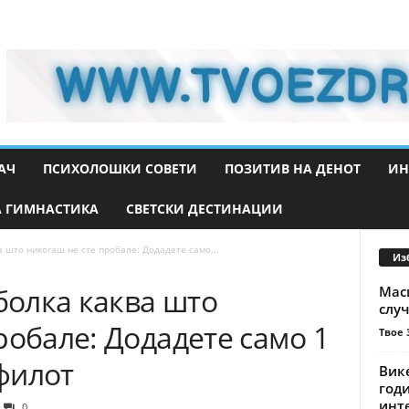
АЧ
ПСИХОЛОШКИ СОВЕТИ
ПОЗИТИВ НА ДЕНОТ
ИН
 ГИМНАСТИКА
СВЕТСКИ ДЕСТИНАЦИИ
а што никогаш не сте пробале: Додадете само...
Из
аболка каква што
Маси
случ
робале: Додадете само 1
Твое 
 филот
Вике
год
инте
0