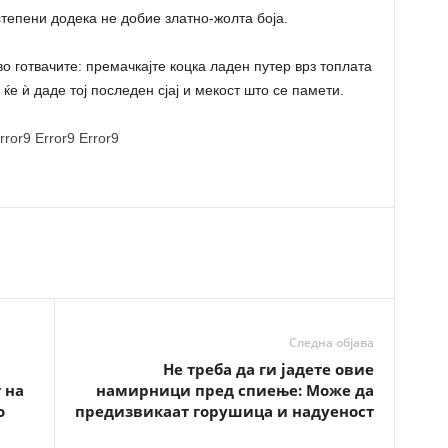
 степени додека не добие златно-жолта боја.
во готвачите: премачкајте коцка ладен путер врз топлата
 ќе ѝ даде тој последен сјај и мекост што се памети.
rror9
Error9
Error9
Следна објава
Не треба да ги јадете овие
 на
намирници пред спиење: Може да
о
предизвикаат горушица и надуеност