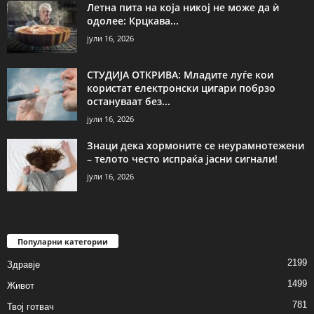
Летна пита на која никој не може да ѝ
одолее: Крцкава...
јули 16, 2026
СТУДИЈА ОТКРИВА: Младите луѓе кои
користат електронски цигари побрзо
остануваат без...
јули 16, 2026
Знаци дека хормоните се неурамнотежени
– телото често испраќа јасни сигнали!
јули 16, 2026
Популарни категории
2199
Здравје
1499
Живот
781
Твој готвач