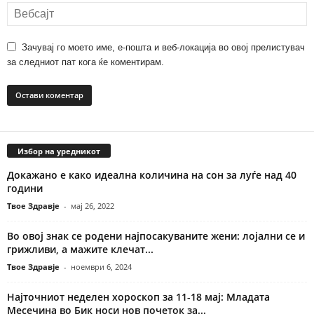
Зачувај го моето име, е-пошта и веб-локација во овој прелистувач
за следниот пат кога ќе коментирам.
Избор на уредникот
Докажано е како идеална количина на сон за луѓе над 40
години
Твое Здравје
-
мај 26, 2022
Во овој знак се родени најпосакуваните жени: лојални се и
грижливи, а мажите клечат...
Твое Здравје
-
ноември 6, 2024
Најточниот неделен хороскоп за 11-18 мај: Младата
Месечина во Бик носи нов почеток за...