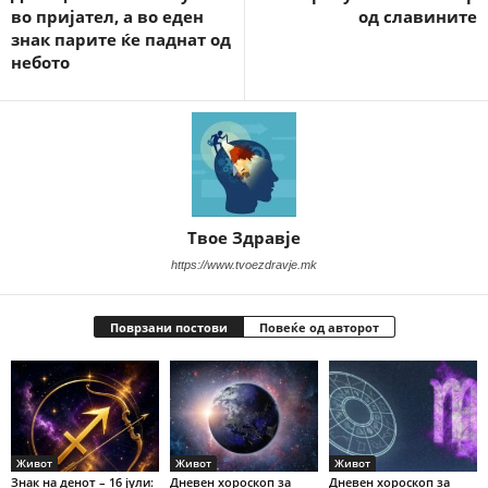
во пријател, а во еден
од славините
знак парите ќе паднат од
небото
Твое Здравје
https://www.tvoezdravje.mk
Поврзани постови
Повеќе од авторот
Живот
Живот
Живот
Знак на денот – 16 јули:
Дневен хороскоп за
Дневен хороскоп за