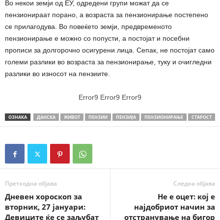
Во некои земји од ЕУ, одредени групи можат да се
пензионираат порано, а возраста за пензионирање постепено
се прилагодува. Во повеќето земји, предвременото
пензионирање е можно со попусти, а постојат и посебни
прописи за долгорочно осигурени лица. Сепак, не постојат само
големи разлики во возраста за пензионирање, туку и очигледни
разлики во износот на пензиите.
Error9
Error9
Error9
ОЗНАКА
ДАНСКА
ЖИВОТ
ПЕНЗИИ
ПЕНЗИЈА
ПЕНЗИОНИРАЊЕ
СТАРОСТ
Претходна објава
Следна објава
Дневен хороскоп за
Не е оцет: кој е
вторник, 27 јануари:
најдобриот начин за
Девиците ќе се заљубат
отстранување на бигор