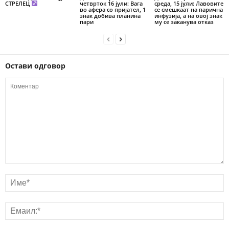
СТРЕЛЕЦ
четврток 16 јули: Вага
среда, 15 јули: Лавовите
во афера со пријател, 1
се смешкаат на парична
знак добива планина
инфузија, а на овој знак
пари
му се заканува отказ
Остави одговор