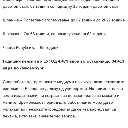
работен стаж, 67 години со најмалку 15 години работен стаж
Шпанија – Постепено зголемување до 67 години до 2027 година
Шведска – Од 66 години, со намалување од 62 години
Чешка Република – 65 години
Годишни пензии во ЕУ: Од 4.479 евра во Бугарија до 34.413
евра во Луксембург
Споредбата од германските медиуми покажува дека пензиските
системи во Европа се далеку од униформни. На пример, некои
земји имаат различни возрасти за пензионирање за мажите и
жените. Временскиот период што работниците мора да го
уплаќаат во пензиските фондови за да се квалификуваат за
пензија, исто така, значително варира.