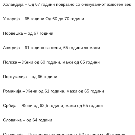
Холандија – Од 67 години поврзано со очекуваниот животен век
Унгарија – 65 години Од 60 до 70 години
Норвешка – од 67 години
Австрија – 61 година за жени, 65 години за мажи
Полска – Жени од 60 години, мажи од 65 години
Португалија – од 66 години
Романија – Жени од 61 година, мажи од 65 години
Србија – Жени од 63,5 години, мажи од 65 години
Словачка – од 64 години
Словенија – Постепено зголемување: 62 години со 40 години