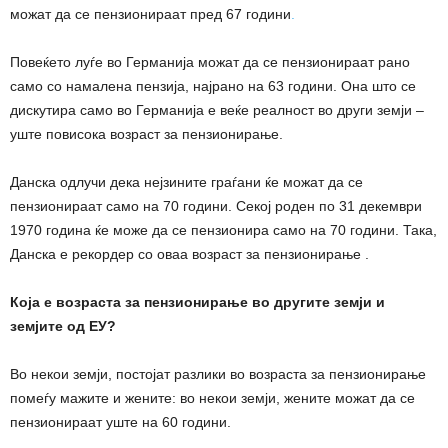
можат да се пензионираат пред 67 години
.
Повеќето луѓе во Германија можат да се пензионираат рано
само со намалена пензија, најрано на 63 години. Она што се
дискутира само во Германија е веќе реалност во други земји –
уште повисока возраст за пензионирање.
Данска одлучи дека нејзините граѓани ќе можат да се
пензионираат само на 70 години. Секој роден по 31 декември
1970 година ќе може да се пензионира само на 70 години. Така,
Данска е рекордер со оваа возраст за пензионирање .
Која е возраста за пензионирање во другите земји и
земјите од ЕУ?
Во некои земји, постојат разлики во возраста за пензионирање
помеѓу мажите и жените: во некои земји, жените можат да се
пензионираат уште на 60 години.