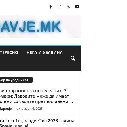
ТЕРЕСНО
НЕГА И УБАВИНА
бор на уредникот
ен хороскоп за понеделник, 7
омври: Лавовите може да имаат
леми со своите претпоставени,...
Здравје
-
октомври 6, 2025
та која ќе „владее“ во 2023 година
брана, еве ја!