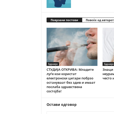
Поврзани постови
Повеќе од авторот
Здравје
Здравје
СТУДИЈА ОТКРИВА: Младите
Знаци 
луѓе кои користат
неурам
електронски цигари побрзо
често 
остануваат без здив и имаат
послаба здравствена
состојба!
Остави одговор