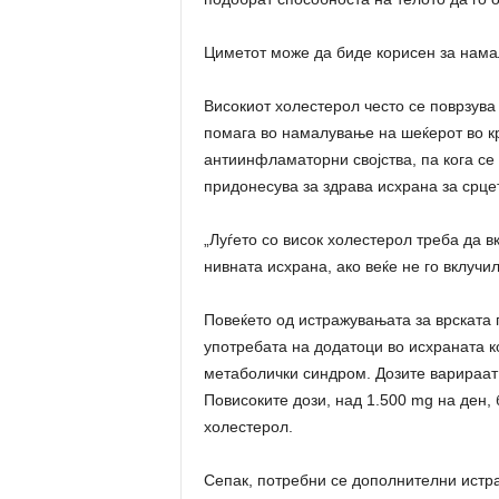
Циметот може да биде корисен за нама
Високиот холестерол често се поврзува 
помага во намалување на шеќерот во крв
антиинфламаторни својства, па кога се 
придонесува за здрава исхрана за срце
„Луѓето со висок холестерол треба да вк
нивната исхрана, ако веќе не го вклучи
Повеќето од истражувањата за врската 
употребата на додатоци во исхраната ко
метаболички синдром. Дозите варираат
Повисоките дози, над 1.500 mg на ден,
холестерол.
Сепак, потребни се дополнителни истр