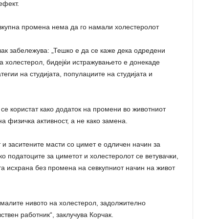
ефект.
вкупна промена нема да го намали холестеролот
ак забележува: „Тешко е да се каже дека одредени
а холестерол, бидејќи истражувањето е донекаде
егии на студијата, популациите на студијата и
 се користат како додаток на промени во животниот
на физичка активност, а не како замена.
 и заситените масти со цимет е одличен начин за
ко податоците за циметот и холестеролот се ветувачки,
а исхрана без промена на севкупниот начин на живот
 намалите нивото на холестерол, задолжително
ствен работник“, заклучува Корчак.