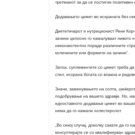
третманот за да се постигне позитивен 
Додавањето цимет во исхраната без се
Диететичарот и нутриционист Рене Корч
зачини целосно го намалуваат нивото н
неконзистентно поради различните страт
количините или формите на зачини“.
Затоа, суплементите со цимет треба да
стил, исхрана богата со влакна и редов
Значи, заменувањето на солта, шеќерот
подобрување на вашето здравје. Но, иа
едноставното додавање цимет во вашат
нема да го намали холестеролот.
„Во секој случај, доколку сакате да го
консултирајте се со квалификуван здрав