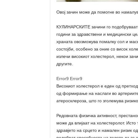
Овој зачин може да помогне во намалу
КУЛИНАРСКИТЕ зачини го подобруваат в
години за здравствени и медицински це
храната овозможува помалку сол и масн
состојби, особено за оние со висок хол
излечи високиот холестерол, некои зач
другите.
Error9
Error9
Високиот холестерол е еден од претход
од формирање на наслаги во артериите.
атеросклероза, што го зголемува ризико
Редовната физичка активност, престано
може да влијаат на холестеролот. Исто 
здравјето на срцето и намален ризик од
подобрат способноста на телото да го о