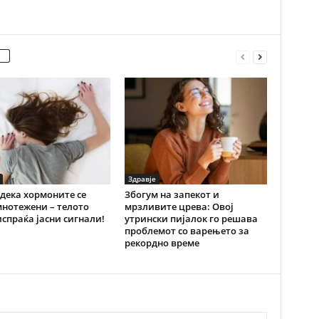
Здравје
дека хормоните се
Збогум на запекот и
нотежени – телото
мрзливите црева: Овој
испраќа јасни сигнали!
утрински пијалок го решава
проблемот со варењето за
рекордно време