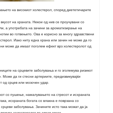
вањето на високиот холестерол, според диететичарите
кусот на храната. Некои од нив се проучувани со
ли, а употребата на зачини за ароматизирање на
отии во готвењето. Ова е корисно за многу здравствени
естерол. Иако ниту една храна или зачин не може да го
ини може да имаат поголем ефект врз холестеролот од
ниците на срцевите заболувања и го зголемува ризикот
 Може да ги стесни артериите, предизвикувајќи
т од срцев или мозочен удар.
кот со пушење, намалувањето на стресот и исхраната
така, исхраната богата со влакна е поврзана со
 срцеви заболувања. Зачините исто така можат да ја
држува холестеролот во здрав опсег.