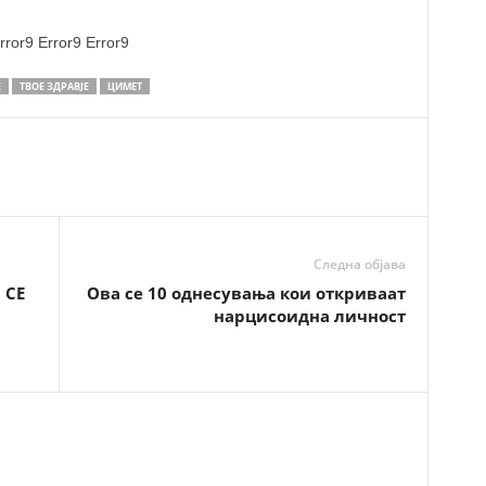
rror9
Error9
Error9
Е
ТВОЕ ЗДРАВЈЕ
ЦИМЕТ
Следна објава
 СЕ
Ова се 10 однесувања кои откриваат
нарцисоидна личност