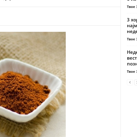
Твое 
3 хо
најм
нед
Твое 
Нед
вес
поз
Твое 