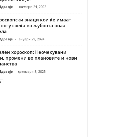
Здравје
-
ноември 24, 2022
роскопски знаци кои ќе имаат
ногу среќа во љубовта оваа
ела
Здравје
-
јануари 29, 2024
елен хороскоп: Неочекувани
ти, промени во плановите и нови
нанства
Здравје
-
декември 8, 2025