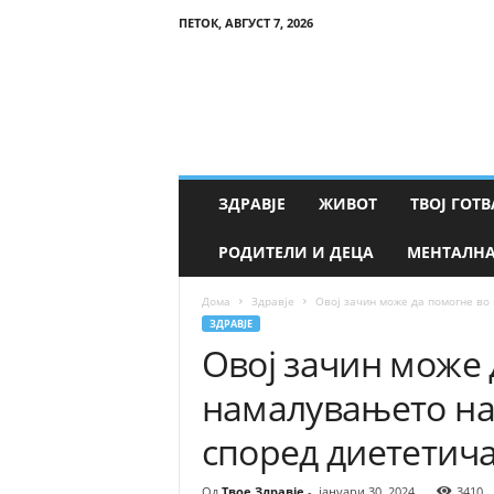
ПЕТОК, АВГУСТ 7, 2026
Т
в
о
е
З
д
р
ЗДРАВЈЕ
ЖИВОТ
ТВОЈ ГОТВ
а
в
РОДИТЕЛИ И ДЕЦА
МЕНТАЛНА
ј
е
Дома
Здравје
Овој зачин може да помогне во
ЗДРАВЈЕ
Овој зачин може 
намалувањето на 
според диететич
Од
Твое Здравје
-
јануари 30, 2024
3410