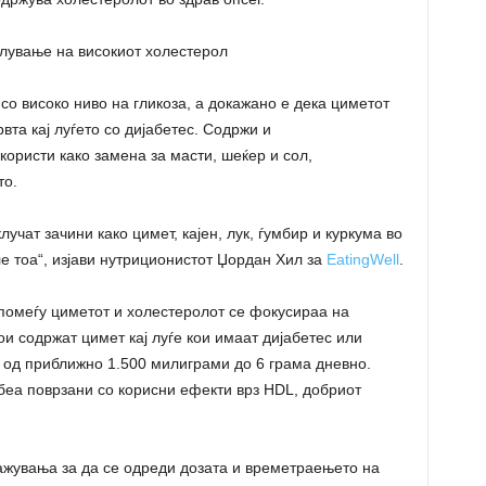
лување на високиот холестерол
со високо ниво на гликоза, а докажано е дека циметот
та кај луѓето со дијабетес. Содржи и
користи како замена за масти, шеќер и сол,
то.
лучат зачини како цимет, кајен, лук, ѓумбир и куркума во
ле тоа“, изјави нутриционистот Џордан Хил за
EatingWell
.
помеѓу циметот и холестеролот се фокусираа на
и содржат цимет кај луѓе кои имаат дијабетес или
 од приближно 1.500 милиграми до 6 грама дневно.
 беа поврзани со корисни ефекти врз HDL, добриот
ажувања за да се одреди дозата и времетраењето на