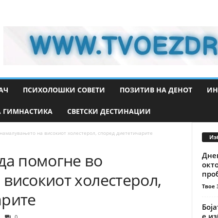
АЧ
ПСИХОЛОШКИ СОВЕТИ
ПОЗИТИВ НА ДЕНОТ
ИН
 ГИМНАСТИКА
СВЕТСКИ ДЕСТИНАЦИИ
 намалувањето на високиот холестерол, според диететичарите
Из
да помогне во
Днев
окт
проб
високиот холестерол,
Твое 
арите
Боја
е из
0