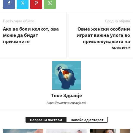
Претходна објава
Следна објава
Ако ве боли колкот, ова
Овие женски особини
може да бидат
играат важна улога во
причините
привлекувањето на
мажите
Твое Здравје
https://www.tvoezdravje.mk
Поврзани постови
Повеќе од авторот