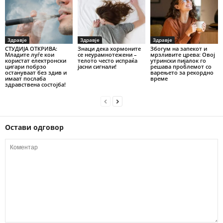
Здравје
Здравје
Здравје
СТУДИЈА ОТКРИВА:
Знаци дека хормоните
Збогум на запекот и
Младите луѓе кои
се неурамнотежени –
мрзливите црева: Овој
користат електронски
телото често испраќа
утрински пијалок го
цигари побрзо
јасни сигнали!
решава проблемот со
остануваат без здив и
варењето за рекордно
имаат послаба
време
здравствена состојба!
Остави одговор