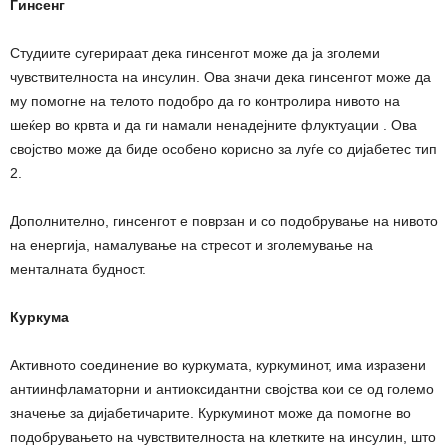
Гинсенг
Студиите сугерираат дека гинсенгот може да ја зголеми
чувствителноста на инсулин. Ова значи дека гинсенгот може да
му помогне на телото подобро да го контролира нивото на
шеќер во крвта и да ги намали ненадејните флуктуации . Ова
својство може да биде особено корисно за луѓе со дијабетес тип
2.
Дополнително, гинсенгот е поврзан и со подобрување на нивото
на енергија, намалување на стресот и зголемување на
менталната будност.
Куркума
Активното соединение во куркумата, куркуминот, има изразени
антиинфламаторни и антиоксидантни својства кои се од големо
значење за дијабетичарите. Куркуминот може да помогне во
подобрувањето на чувствителноста на клетките на инсулин, што