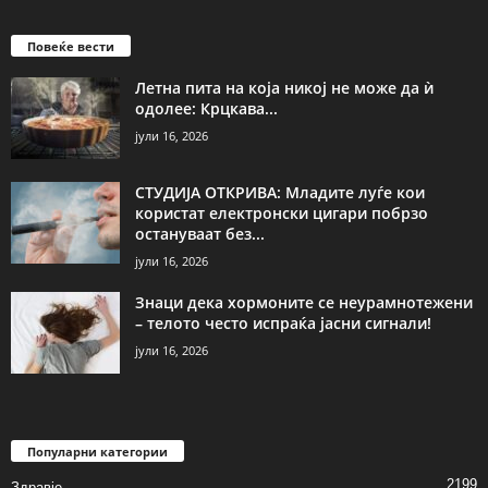
Повеќе вести
Летна пита на која никој не може да ѝ
одолее: Крцкава...
јули 16, 2026
СТУДИЈА ОТКРИВА: Младите луѓе кои
користат електронски цигари побрзо
остануваат без...
јули 16, 2026
Знаци дека хормоните се неурамнотежени
– телото често испраќа јасни сигнали!
јули 16, 2026
Популарни категории
2199
Здравје