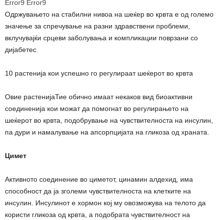
Error9
Error9
Одржувањето на стабилни нивоа на шеќер во крвта е од големо
значење за спречување на разни здравствени проблеми,
вклучувајќи срцеви заболувања и компликации поврзани со
дијабетес
.
10 растенија кои успешно го регулираат шеќерот во крвта
Овие растенијаТие обично имаат некаков вид биоактивни
соединенија кои можат да помогнат во регулирањето на
шеќерот во крвта, подобрување на чувствителноста на инсулин,
па дури и намалување на апсорпцијата на гликоза од храната.
Цимет
Активното соединение во циметот, цинамин алдехид, има
способност да ја зголеми чувствителноста на клетките на
инсулин. Инсулинот е хормон кој му овозможува на телото да
користи гликоза од крвта, а подобрата чувствителност на