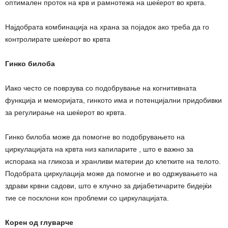
оптимален проток на крв и рамнотежа на шеќерот во крвта.
Најдобрата комбинација на храна за појадок ако треба да го
контролирате шеќерот во крвта
Гинко билоба
Иако често се поврзува со подобрување на когнитивната
функција и меморијата, гинкото има и потенцијални придобивки
за регулирање на шеќерот во крвта.
Гинко билоба може да помогне во подобрувањето на
циркулацијата на крвта низ капиларите , што е важно за
испорака на гликоза и хранливи материи до клетките на телото.
Подобрата циркулација може да помогне и во одржувањето на
здрави крвни садови, што е клучно за дијабетичарите бидејќи
тие се посклони кон проблеми со циркулацијата.
Корен од глуварче