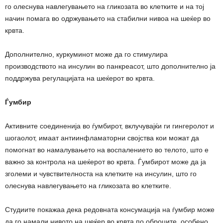
го олеснува навлегувањето на гликозата во клетките и на тој
начин помага во одржувањето на стабилни нивоа на шеќер во
крвта.
Дополнително, куркуминот може да го стимулира
производството на инсулин во панкреасот, што дополнително ја
поддржува регулацијата на шеќерот во крвта.
Ѓумбир
Активните соединенија во ѓумбирот, вклучувајќи ги гингеролот и
шогаолот, имаат антиинфламаторни својства кои можат да
помогнат во намалувањето на воспалението во телото, што е
важно за контрола на шеќерот во крвта. Ѓумбирот може да ја
зголеми и чувствителноста на клетките на инсулин, што го
олеснува навлегувањето на гликозата во клетките.
Студиите покажаа дека редовната консумација на ѓумбир може
да го намали нивото на шеќер во крвта по оброците, особено