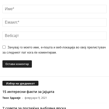
Зачувај го моето име, е-пошта и веб-локација во овој прелистувач
за следниот пат кога ќе коментирам.
Избор на уредникот
15 интересни факти за јајцата
Твое Здравје
-
февруари 9, 2021
7 совети за посреќна љубовна врска