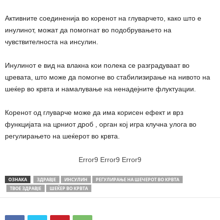
Активните соединенија во коренот на глуварчето, како што е
инулинот, можат да помогнат во подобрувањето на
чувствителноста на инсулин.
Инулинот е вид на влакна кои полека се разградуваат во
цревата, што може да помогне во стабилизирање на нивото на
шеќер во крвта и намалување на ненадејните флуктуации.
Коренот од глуварче може да има корисен ефект и врз
функцијата на црниот дроб , орган кој игра клучна улога во
регулирањето на шеќерот во крвта.
Error9
Error9
Error9
ОЗНАКА
ЗДРАВЈЕ
ИНСУЛИН
РЕГУЛИРАЊЕ НА ШЕЧЕРОТ ВО КРВТА
ТВОЕ ЗДРАВЈЕ
ШЕЌЕР ВО КРВТА