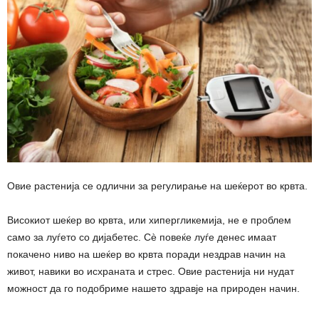
Овие растенија се одлични за регулирање на шеќерот во крвта.
Високиот шеќер во крвта, или хипергликемија, не е проблем
само за луѓето со дијабетес. Сè повеќе луѓе денес имаат
покачено ниво на шеќер во крвта поради нездрав начин на
живот, навики во исхраната и стрес. Овие растенија ни нудат
можност да го подобриме нашето здравје на природен начин.