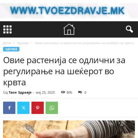
Дома
Здравје
Овие растенија се одлични за регулирање на шеќерот во крвта
ЗДРАВЈЕ
Овие растенија се одлични за
регулирање на шеќерот во
крвта
Од
Твое Здравје
-
мај 25, 2025
806
0