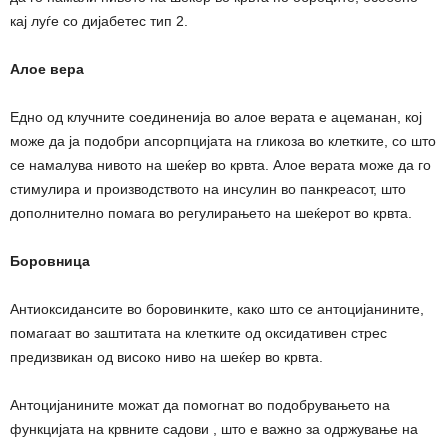
кај луѓе со дијабетес тип 2.
Алое вера
Едно од клучните соединенија во алое верата е ацеманан, кој
може да ја подобри апсорпцијата на гликоза во клетките, со што
се намалува нивото на шеќер во крвта. Алое верата може да го
стимулира и производството на инсулин во панкреасот, што
дополнително помага во регулирањето на шеќерот во крвта.
Боровница
Антиоксидансите во боровинките, како што се антоцијанините,
помагаат во заштитата на клетките од оксидативен стрес
предизвикан од високо ниво на шеќер во крвта.
Антоцијанините можат да помогнат во подобрувањето на
функцијата на крвните садови , што е важно за одржување на