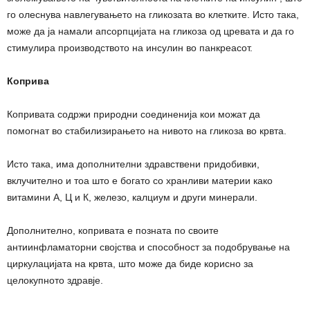
го олеснува навлегувањето на гликозата во клетките. Исто така,
може да ја намали апсорпцијата на гликоза од цревата и да го
стимулира производството на инсулин во панкреасот.
Коприва
Копривата содржи природни соединенија кои можат да
помогнат во стабилизирањето на нивото на гликоза во крвта.
Исто така, има дополнителни здравствени придобивки,
вклучително и тоа што е богато со хранливи материи како
витамини А, Ц и К, железо, калциум и други минерали.
Дополнително, копривата е позната по своите
антиинфламаторни својства и способност за подобрување на
циркулацијата на крвта, што може да биде корисно за
целокупното здравје.