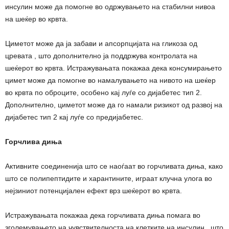
инсулин може да помогне во одржувањето на стабилни нивоа
на шеќер во крвта.
Циметот може да ја забави и апсорпцијата на гликоза од
цревата , што дополнително ја поддржува контролата на
шеќерот во крвта. Истражувањата покажаа дека консумирањето
цимет може да помогне во намалувањето на нивото на шеќер
во крвта по оброците, особено кај луѓе со дијабетес тип 2.
Дополнително, циметот може да го намали ризикот од развој на
дијабетес тип 2 кај луѓе со предијабетес.
Горчлива диња
Активните соединенија што се наоѓаат во горчливата диња, како
што се полипептидите и харантините, играат клучна улога во
нејзиниот потенцијален ефект врз шеќерот во крвта.
Истражувањата покажаа дека горчливата диња помага во
зголемувањето на чувствителноста на клетките на инсулин , што