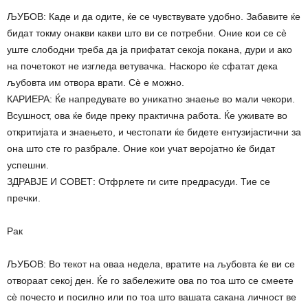
ЉУБОВ: Каде и да одите, ќе се чувствувате удобно. Забавите ќе
бидат токму онакви какви што ви се потребни. Оние кои се сè
уште слободни треба да ја прифатат секоја покана, дури и ако
на почетокот не изгледа ветувачка. Наскоро ќе сфатат дека
љубовта им отвора врати. Сè е можно.
КАРИЕРА: Ќе напредувате во уникатно знаење во мали чекори.
Всушност, ова ќе биде преку практична работа. Ќе уживате во
откритијата и знаењето, и честопати ќе бидете ентузијастични за
она што сте го разбрале. Оние кои учат веројатно ќе бидат
успешни.
ЗДРАВЈЕ И СОВЕТ: Отфрлете ги сите предрасуди. Тие се
пречки.
Рак
ЉУБОВ: Во текот на оваа недела, вратите на љубовта ќе ви се
отвораат секој ден. Ќе го забележите ова по тоа што се смеете
сè почесто и посилно или по тоа што вашата сакана личност ве