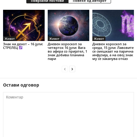
Поврзани постови
Повеќе од авторот
Живот
Живот
Живот
Знак на денот – 16 јули:
Дневен хороскоп за
Дневен хороскоп за
СТРЕЛЕЦ
четврток 16 јули: Вага
среда, 15 јули: Лавовите
во афера со пријател, 1
се смешкаат на парична
знак добива планина
инфузија, а на овој знак
пари
му се заканува отказ
Остави одговор