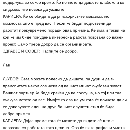
поддржува во секое време. Ќе почнете да дишете длабоко и ќе
си дозволите повеќе да уживате.
КАРИЕРА: Ќе се обидете да ја искористите максимално
можноста што е пред вас. Некои ќе бидат подготвени да
работат прекувремено поради оваа причина. Ќе има и такви на
кои ќе им биде понудена интересна работа поврзана со важен
проект. Само треба добро да се организирате.
ЗДРАВЈЕ И СОВЕТ: Наспијте се добро.
Лав
ЉУБОВ: Сега можете полесно да дишете, па дури и да ги
преиспитате некои сомнежи од вашиот минат љубовен живот.
Вашиот партнер ќе биде среќен да ве сослуша, но тој или таа
очекува истото од вас. Имајте го ова на ум кога ќе почнете да си
се доверувате еден на друг. Вашиот опуштен стил ќе биде
добро примен.
КАРИЕРА: Дојде време кога ќе можете да видите сè што е
поврзано со работата како целина. Ова ќе ви го разјасни умот и