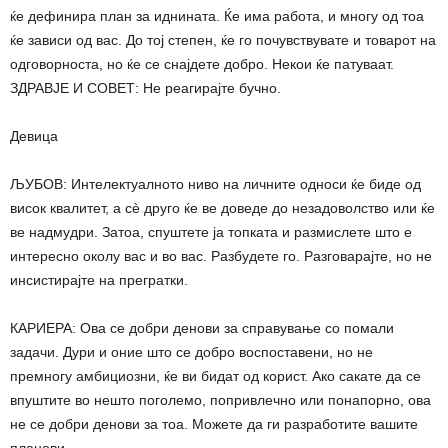
ќе дефинира план за иднината. Ќе има работа, и многу од тоа
ќе зависи од вас. До тој степен, ќе го почувствувате и товарот на
одговорноста, но ќе се снајдете добро. Некои ќе патуваат.
ЗДРАВЈЕ И СОВЕТ: Не реагирајте бучно.
Девица
ЉУБОВ: Интелектуалното ниво на личните односи ќе биде од
висок квалитет, а сè друго ќе ве доведе до незадоволство или ќе
ве надмудри. Затоа, спуштете ја топката и размислете што е
интересно околу вас и во вас. Разбудете го. Разговарајте, но не
инсистирајте на прегратки.
КАРИЕРА: Ова се добри денови за справување со помали
задачи. Дури и оние што се добро воспоставени, но не
премногу амбициозни, ќе ви бидат од корист. Ако сакате да се
впуштите во нешто поголемо, попривлечно или понапорно, ова
не се добри денови за тоа. Можете да ги разработите вашите