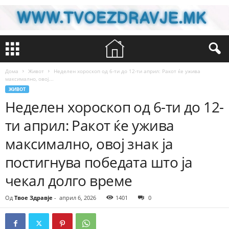
Дома
Живот
Неделен хороскоп од 6-ти до 12-ти април: Ракот ќе ужива
максимално, овој...
ЖИВОТ
Неделен хороскоп од 6-ти до 12-
ти април: Ракот ќе ужива
максимално, овој знак ја
постигнува победата што ја
чекал долго време
Од
Твое Здравје
-
април 6, 2026
1401
0