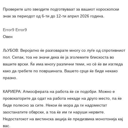
Проверете што ѕвездите подготвуваат за вашиот хороскопски
знак за периодот од 6-ти до 12-ти април 2026 година.
Error9
Error9
Овен
ЉУБОВ: Веројатно ќе разговарате многу со луѓе од спротивниот
пол. Сепак, тоа не значи дека ќе ја зголемите блискоста во
вашите врски. Ќе има многу различни теми, но сè ќе ви изгледа
како да гребете по површината. Вашето срце ќе биде некако
празно.
КАРИЕРА: Атмосферата на работа ќе се подобри. Можно е
провокаторите да одат на работа некаде на друго место, па ќе
биде полесно за сите. Некои ќе мора да ги надоместат
заостанатите обврски, а тоа ќе им ги наруши нервите.
Недостатокот на вистинска акција ќе предизвика монотонија кај
вас.