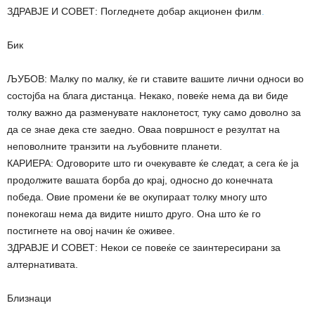
ЗДРАВЈЕ И СОВЕТ: Погледнете добар акционен филм
.
Бик
ЉУБОВ: Малку по малку, ќе ги ставите вашите лични односи во
состојба на блага дистанца. Некако, повеќе нема да ви биде
толку важно да разменувате наклонетост, туку само доволно за
да се знае дека сте заедно. Оваа површност е резултат на
неповолните транзити на љубовните планети.
КАРИЕРА: Одговорите што ги очекувавте ќе следат, а сега ќе ја
продолжите вашата борба до крај, односно до конечната
победа. Овие промени ќе ве окупираат толку многу што
понекогаш нема да видите ништо друго. Она што ќе го
постигнете на овој начин ќе оживее.
ЗДРАВЈЕ И СОВЕТ: Некои се повеќе се заинтересирани за
алтернативата.
Близнаци