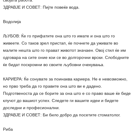
својата работа.
ЗДРАВЈЕ И СОВЕТ: Пијте повеќе вода.
Водолија
ЉУБОВ: Ќе го прифатите она што го имате и она што го
живеете. Со таков зрел пристап, ќе почнете да уживате во
малите нешта што го прават животот значаен. Овој стил ќе им
одговара на сите оние кои се во долгорочни врски. Слободните
ќе бидат поскромни во своите љубовни очекувања.
КАРИЕРА: Ќе сонувате за поинаква кариера. Не е невозможно,
но прво треба да го правите она што ви е дадено.
Подготвеноста да се борите за она што е со право ваше ќе биде
клучот до вашиот успех. Следете ги вашите идеи и бидете
доследни и професионални.
ЗДРАВЈЕ И СОВЕТ: Би било добро да посетите стоматолог.
Риба