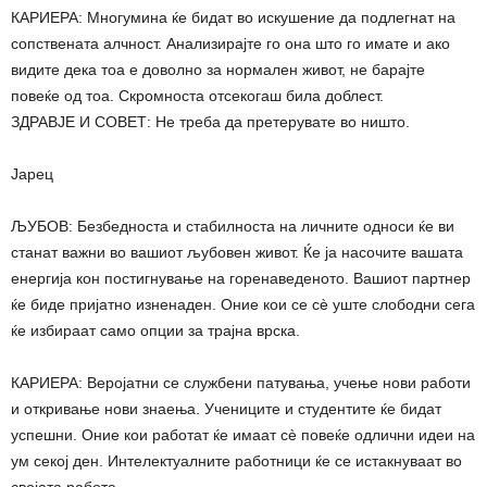
КАРИЕРА: Многумина ќе бидат во искушение да подлегнат на
сопствената алчност. Анализирајте го она што го имате и ако
видите дека тоа е доволно за нормален живот, не барајте
повеќе од тоа. Скромноста отсекогаш била доблест.
ЗДРАВЈЕ И СОВЕТ: Не треба да претерувате во ништо.
Јарец
ЉУБОВ: Безбедноста и стабилноста на личните односи ќе ви
станат важни во вашиот љубовен живот. Ќе ја насочите вашата
енергија кон постигнување на горенаведеното. Вашиот партнер
ќе биде пријатно изненаден. Оние кои се сè уште слободни сега
ќе избираат само опции за трајна врска.
КАРИЕРА: Веројатни се службени патувања, учење нови работи
и откривање нови знаења. Учениците и студентите ќе бидат
успешни. Оние кои работат ќе имаат сè повеќе одлични идеи на
ум секој ден. Интелектуалните работници ќе се истакнуваат во