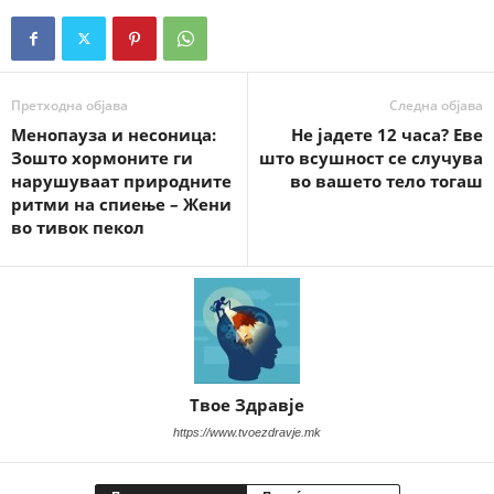
Претходна објава
Следна објава
Менопауза и несоница:
Не јадете 12 часа? Еве
Зошто хормоните ги
што всушност се случува
нарушуваат природните
во вашето тело тогаш
ритми на спиење – Жени
во тивок пекол
Твое Здравје
https://www.tvoezdravje.mk