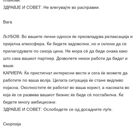
планови.
ЗДРАВЈЕ И СОВЕТ: Не влегувајте во расправии.
Вага
ЉУБОВ: Во вашите лични односи ќе преовладува релаксација и
пријатна атмосфера. Ќе бидете задоволни, но и склони да се
прилагодувате по секоја цена. Не мора сè да биде онака како
што сака вашиот партнер. Дозволете некои работи да бидат и
ваше.
КАРИЕРА: Ќе пристигнат интересни вести и сега ќе можете да
работите по ваша волја. Целата ситуација ќе стане видливо
појасна. Околностите ќе работат во ваша корист, а насоката во
која ќе се развива вашиот бизнис ќе биде сè постабилна. Ќе
бидете многу амбициозни.
ЗДРАВЈЕ И СОВЕТ: Ослободете се од досадните луѓе.
Скорпија