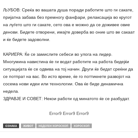
ЉУБОВ: Среќа во вашата душа поради работите што ги сакате,
пријатна забава без премногу фанфари, релаксација во кругот
на луѓето што ги сакате, сето ова е можно да се доживее овие
денови. Бидете отворени, имајте доверба во оние што ве сакаат
и ќе бидете задоволни.
КАРИЕРА: Ќе се замислите себеси во улога на лидер.
Многумина навистина ќе ги водат работите на работа бидејќи
ситуацијата ќе се одвива на тој начин. Други ќе бидат среќни да
се потпрат на вас. Во исто време, ќе го поттикнете развојот на
сосема нови идеи или технологии. Ова ќе биде динамична
недела.
ЗДРАВЈЕ И СОВЕТ: Некои работи од минатото ќе се разбудат.
Error9
Error9
Error9
ОЗНАКА
ЖИВОТ
НЕДЕЛЕН ХОРОСКОП
ХОРОСКОП