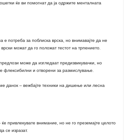
ошетки ќе ви помогнат да ја одржите менталната
е потреба за поблиска врска, но внимавајте да не
 врски можат да го положат тестот на трпението.
редлози може да изгледаат предизвикувачки, но
те флексибилни и отворени за размислување.
е данок – вежбајте техники на дишење или лесна
ќе привлекувате внимание, но не го преземајте целото
а се изразат.