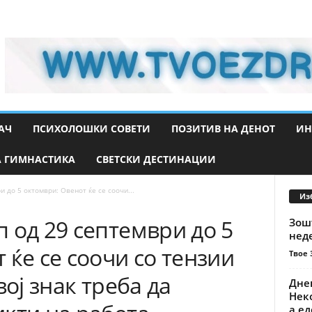
АЧ
ПСИХОЛОШКИ СОВЕТИ
ПОЗИТИВ НА ДЕНОТ
ИН
 ГИМНАСТИКА
СВЕТСКИ ДЕСТИНАЦИИ
 до 5 октомври: Овенот ќе се соочи...
Из
 од 29 септември до 5
Зош
нед
 ќе се соочи со тензии
Твое 
вој знак треба да
Днев
Неко
а ед