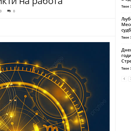
кти на работа
Твое 
0
0
Љубо
Мес
судб
Твое 
Дне
годи
Стре
Твое 