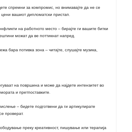
ете спремни за компромис, но внимавајте да не се
о цени вашиот дипломатски пристап.
нфликти на работното место – бирајте ги вашите битки
ештини можат да ве поттикнат напред.
а бара потивка зона – читајте, слушајте музика,
гуваат на површина и може да најдете интензитет во
мората и претпоставките.
ислење – бидете подготвени да ги артикулирате
се проверат.
бодување преку креативност, пишување или терапија