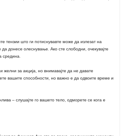
е тензии што ги потиснувавте може да излезат на
 да донесе олеснување. Ако сте слободни, очекувајте
а средина.
 желни за акција, но внимавајте да не давате
ете вашите способности, но важно е да одвоите време и
ива – слушајте го вашето тело, одморете се кога е