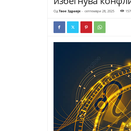
избегнува конфли
Од
Твое Здравје
-
септември 28, 2025
157