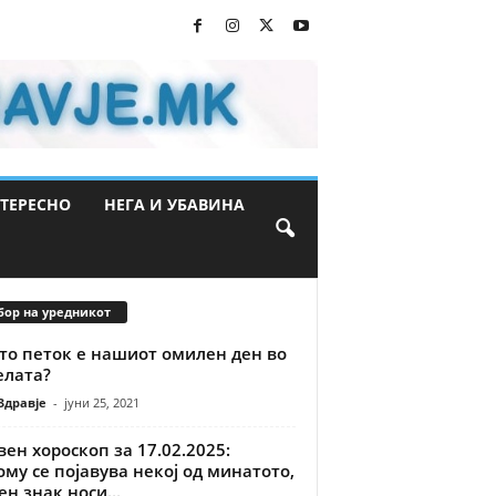
ТЕРЕСНО
НЕГА И УБАВИНА
бор на уредникот
то петок е нашиот омилен ден во
елата?
Здравје
-
јуни 25, 2021
ен хороскоп за 17.02.2025:
му се појавува некој од минатото,
ен знак носи...