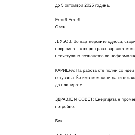
до 5 октомври 2025 година.
Error9
Error9
Овен
ЉУБОВ: Во партнерските односи, старит
површина – отворен разговор сега може
неочекувано познанство во неформалн
КАРИЕРА: На работа сте полни со идеи и
ветувања. Ќе има можности да ги покаж
да планирате
.
ЗДРАВЈЕ И СОВЕТ: Енергијата е променл
потребно.
Бик