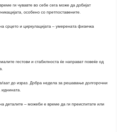
реме ги чувавте во себе сега може да добијат
никацијата, особено со претпоставените.
а срцето и циркулацијата – умерената физичка
малите гестови и стабилноста ќе направат повеќе од
а.
ѓаат до израз. Добра недела за решавање долгорочни
 иднината.
 деталите – можеби е време да ги преиспитате или