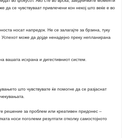
дат во фокусот. Ако сте во врска, заедничките моменти
е да се чувствуваат привлечени кон некој што веќе е во
оста носат напредок. Не се залагајте за брзина, туку
т. Успехот може да дојде ненадејно преку непланирана
а вашата исхрана и дигестивниот систем.
вањето што чувствувате ќе помогне да се разјаснат
очекувањата.
е решение за проблем или креативен придонес –
тката носи поголеми резултати отколку самостојното