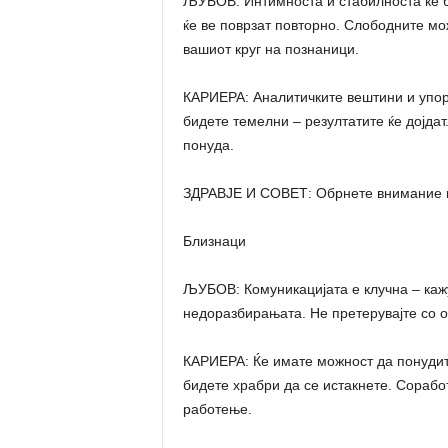
ЉУБОВ: Интимноста и стабилноста ќе би
ќе ве поврзат повторно. Слободните мож
вашиот круг на познаници.
КАРИЕРА: Аналитичките вештини и упорн
бидете темелни – резултатите ќе дојда
понуда.
ЗДРАВЈЕ И СОВЕТ: Обрнете внимание н
Близнаци
ЉУБОВ: Комуникацијата е клучна – кажу
недоразбирањата. Не претерувајте со 
КАРИЕРА: Ќе имате можност да понудит
бидете храбри да се истакнете. Сорабо
работење.