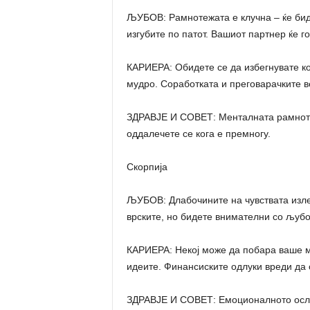
ЉУБОВ: Рамнотежата е клучна – ќе бид
изгубите по патот. Вашиот партнер ќе г
КАРИЕРА: Обидете се да избегнувате ко
мудро. Соработката и преговарачките в
ЗДРАВЈЕ И СОВЕТ: Менталната рамнотеж
оддалечете се кога е премногу.
Скорпија
ЉУБОВ: Длабочините на чувствата изле
врските, но бидете внимателни со љубо
КАРИЕРА: Некој може да побара ваше м
идеите. Финансиските одлуки вреди да 
ЗДРАВЈЕ И СОВЕТ: Емоционалното осло