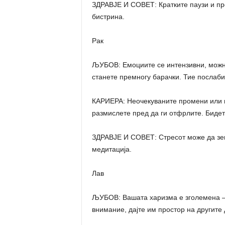
ЗДРАВЈЕ И СОВЕТ: Кратките паузи и пр
бистрина.
Рак
ЉУБОВ: Емоциите се интензивни, можна 
станете премногу барачки. Тие послаби
КАРИЕРА: Неочекуваните промени или п
размислете пред да ги отфрлите. Биде
ЗДРАВЈЕ И СОВЕТ: Стресот може да зем
медитација.
Лав
ЉУБОВ: Вашата харизма е зголемена – 
внимание, дајте им простор на другите д