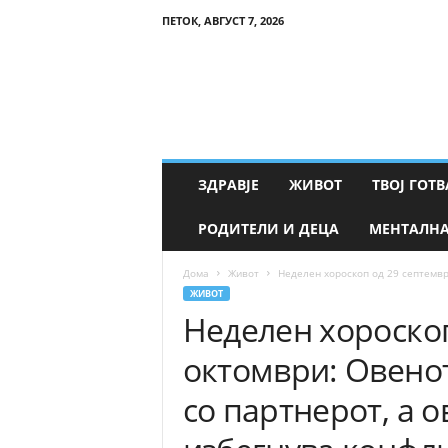
ПЕТОК, АВГУСТ 7, 2026
Т
в
о
е
З
д
р
ЗДРАВЈЕ
ЖИВОТ
ТВОЈ ГОТВ
а
в
РОДИТЕЛИ И ДЕЦА
МЕНТАЛНА
ј
е
Дома
Живот
Неделен хороскоп од 29 септември
ЖИВОТ
Неделен хороскоп
октомври: Овенот
со партнерот, а о