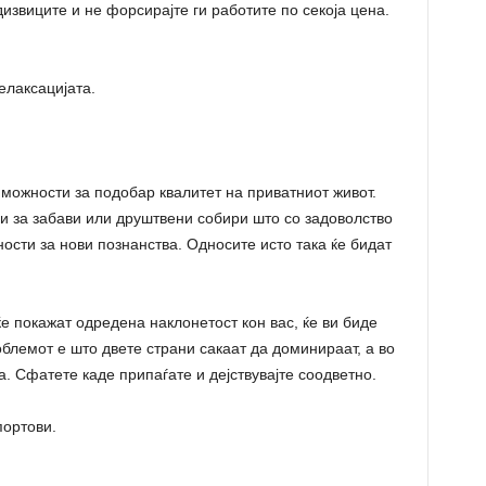
дизвиците и не форсирајте ги работите по секоја цена.
елаксацијата.
 можности за подобар квалитет на приватниот живот.
ни за забави или друштвени собири што со задоволство
ности за нови познанства. Односите исто така ќе бидат
 покажат одредена наклонетост кон вас, ќе ви биде
облемот е што двете страни сакаат да доминираат, а во
. Сфатете каде припаѓате и дејствувајте соодветно.
ортови.