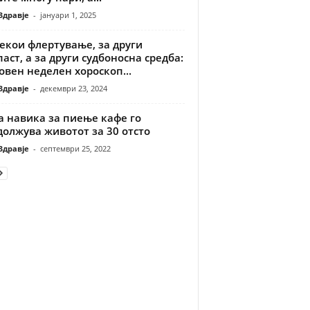
Здравје
-
јануари 1, 2025
екои флертување, за други
аст, а за други судбоносна средба:
вен неделен хороскоп...
Здравје
-
декември 23, 2024
а навика за пиење кафе го
олжува животот за 30 отсто
Здравје
-
септември 25, 2022