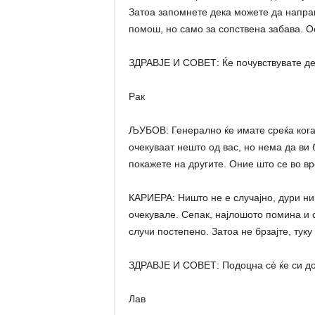
Затоа запомнете дека можете да направ
помош, но само за сопствена забава. О
ЗДРАВЈЕ И СОВЕТ: Ќе почувствувате де
Рак
ЉУБОВ: Генерално ќе имате среќа кога 
очекуваат нешто од вас, но нема да ви 
покажете на другите. Оние што се во в
КАРИЕРА: Ништо не е случајно, дури ни 
очекувале. Сепак, најлошото помина и с
случи постепено. Затоа не брзајте, туку
ЗДРАВЈЕ И СОВЕТ: Подоцна сè ќе си дој
Лав