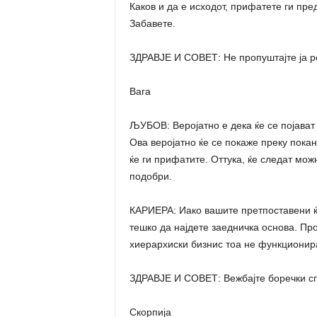
Каков и да е исходот, прифатете ги пре
Забавете.
ЗДРАВЈЕ И СОВЕТ: Не пропуштајте ја р
Вага
ЉУБОВ: Веројатно е дека ќе се појават
Ова веројатно ќе се покаже преку пока
ќе ги прифатите. Оттука, ќе следат мож
подобри.
КАРИЕРА: Иако вашите претпоставени ќе
тешко да најдете заедничка основа. Пр
хиерархиски бизнис тоа не функционира
ЗДРАВЈЕ И СОВЕТ: Вежбајте боречки сп
Скорпија