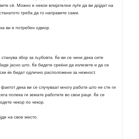
ите сè. Можно е некои влијателни луѓе да ви дојдат на
станатото треба да го направите сами.
ка ви е потребен одмор.
станува збор за љубовта. Ќе ви се чини дека сите
биде јасно што. Ќе бидете среќни да излезете и да се
рски ќе бидат одлично расположени за нежност.
фактот дека ви се случуваат многу работи што не сте ги
ега полека ги земате работите во свои раце. Ќе се
 одете чекор по чекор.
де на свое место.