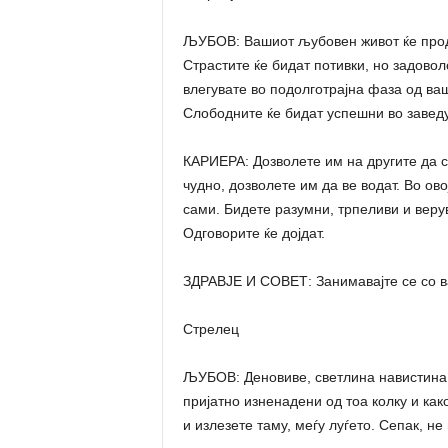
ЉУБОВ: Вашиот љубовен живот ќе продо
Страстите ќе бидат потивки, но задовол
влегувате во подолготрајна фаза од ваш
Слободните ќе бидат успешни во завед
КАРИЕРА: Дозволете им на другите да се
чудно, дозволете им да ве водат. Во о
сами. Бидете разумни, трпеливи и верув
Одговорите ќе дојдат.
ЗДРАВЈЕ И СОВЕТ: Занимавајте се со в
Стрелец
ЉУБОВ: Деновиве, светлина навистина 
пријатно изненадени од тоа колку и как
и излезете таму, меѓу луѓето. Сепак, не