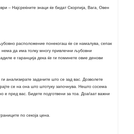
 – Најсреќните знаци ќе бидат Скорпија, Вага, Овен
убовно расположение понекогаш ќе се намалува, сепак
и нема да има толку многу привлечни љубовни
радиле е гаранција дека ќе ги поминете овие денови
ги анализирате задачите што се зад вас. Дозволете
ирајте се на она што штотуку започнува. Нешто сосема
о е пред вас. Бидете подготвени за тоа. Доаѓаат важни
раниците по секоја цена.