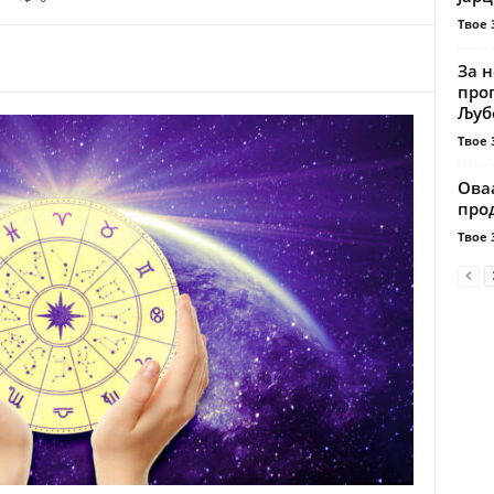
Твое 
За н
проп
Љубо
Твое 
Ова
прод
Твое 