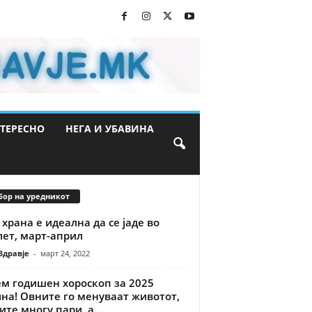
ТЕРЕСНО
НЕГА И УБАВИНА
бор на уредникот
 храна е идеална да се јаде во
лет, март-април
Здравје
-
март 24, 2022
ем годишен хороскоп за 2025
на! Овните го менуваат животот,
ите многу пари, а...