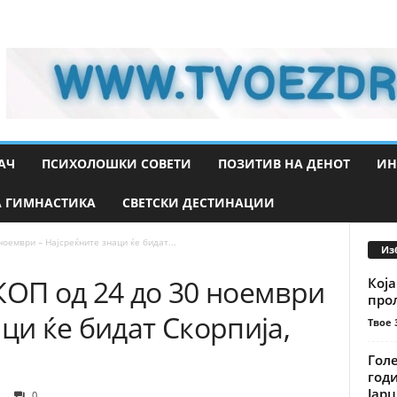
АЧ
ПСИХОЛОШКИ СОВЕТИ
ПОЗИТИВ НА ДЕНОТ
ИН
 ГИМНАСТИКА
СВЕТСКИ ДЕСТИНАЦИИ
ември – Најсреќните знаци ќе бидат...
Из
П од 24 до 30 ноември
Која
про
ци ќе бидат Скорпија,
Твое 
Гол
годи
Јарц
0