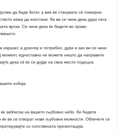
лжи да биде богат, а вие ќе станувате сè помирни.
ството нема да изостане. Ќе ви се чини дека дури сега
ата врска. Се чини дека ќе бидете во право.
увањето.
 изразат, а доколку е потребно, дури и ако ви се чини
вој момент, едноставно не можете ништо да направите
ајте дека сè ќе си дојде на свое место подоцна.
ашите хобија.
ќе заблеска на вашето љубовно небо. Ќе бидете
о ќе ви се отворат нови љубовни можности. Облечете се
 претерувајте со сопствената презентација.