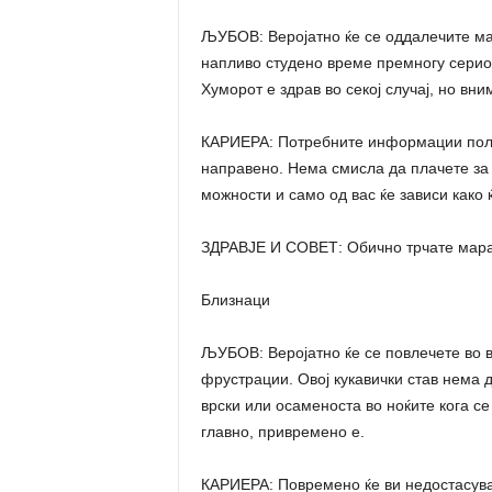
ЉУБОВ: Веројатно ќе се оддалечите мал
напливо студено време премногу сериоз
Хуморот е здрав во секој случај, но вни
КАРИЕРА: Потребните информации полек
направено. Нема смисла да плачете за 
можности и само од вас ќе зависи како ќ
ЗДРАВЈЕ И СОВЕТ: Обично трчате марат
Близнаци
ЉУБОВ: Веројатно ќе се повлечете во 
фрустрации. Овој кукавички став нема 
врски или осаменоста во ноќите кога се
главно, привремено е.
КАРИЕРА: Повремено ќе ви недостасува 