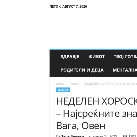
ПЕТОК, АВГУСТ 7, 2026
Т
в
о
е
З
д
р
ЗДРАВЈЕ
ЖИВОТ
ТВОЈ ГОТВ
а
в
РОДИТЕЛИ И ДЕЦА
МЕНТАЛНА
ј
е
Дома
Живот
НЕДЕЛЕН ХОРОСКОП од 24 до 30 но
ЖИВОТ
НЕДЕЛЕН ХОРОСКО
– Најсреќните зна
Вага, Овен
Од
Твое Здравје
-
ноември 24, 2025
1203