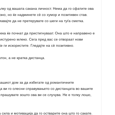
ку од вашата сакана личност. Нема да го сфатите ова
но, но ќе надминете сè со хумор и позитивен став.
мавајте да не претерувате со шеги на туѓа сметка.
а ќе почнат да пристигнуваат. Она што е направено е
истурено млеко. Сега пред вас се отвораат нови
е ги искористите. Гледајте на сè позитивно.
он, а не кратка дистанца.
вашиот дом за да избегате од романтичните
да ви го олесни справувањето со дистанцата во вашите
 прашувате зошто ова ви се случува. Не е толку лошо,
сила и мотивација да го остварите она што го сакате.