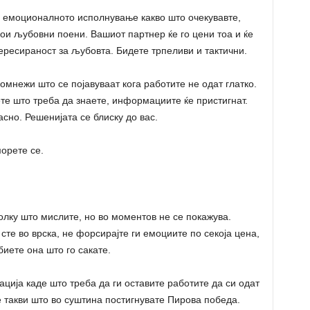
 емоционалното исполнување какво што очекувавте,
кои љубовни поени. Вашиот партнер ќе го цени тоа и ќе
ресираност за љубовта. Бидете трпеливи и тактични.
мнежи што се појавуваат кога работите не одат глатко.
ете што треба да знаете, информациите ќе пристигнат.
сно. Решенијата се блиску до вас.
орете се.
лку што мислите, но во моментов не се покажува.
сте во врска, не форсирајте ги емоциите по секоја цена,
обиете она што го сакате.
ција каде што треба да ги оставите работите да си одат
 такви што во суштина постигнувате Пирова победа.