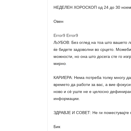
НЕДЕЛЕН ХОРОСКОП од 24 до 30 ноември
Овен
Error9
Error9
ЉУБОВ: Без оглед на тоа што вашето љ
ќе бидете задоволни во срцето. Можеб
можности, но она што досега сте го изг
мирно
.
КАРИЕРА: Нема потреба толку многу да 
времето да работи за вас, а вие фокус
ново и сè уште не е целосно дефиниран
информации.
ЗДРАВЈЕ И СОВЕТ: Не ги поместувајте г
Бик