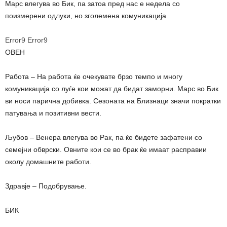
Марс влегува во Бик, па затоа пред нас е недела со
поизмерени одлуки, но зголемена комуникација
.
Error9
Error9
ОВЕН
Работа – На работа ќе очекувате брзо темпо и многу
комуникација со луѓе кои можат да бидат заморни. Марс во Бик
ви носи парична добивка. Сезоната на Близнаци значи пократки
патувања и позитивни вести.
Љубов – Венера влегува во Рак, па ќе бидете зафатени со
семејни обврски. Овните кои се во брак ќе имаат расправии
околу домашните работи.
Здравје – Подобрување.
БИК