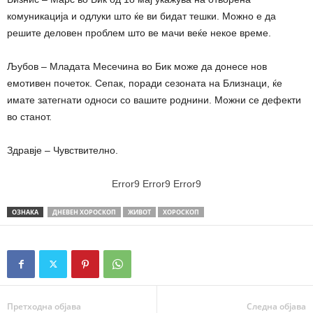
комуникација и одлуки што ќе ви бидат тешки. Можно е да
решите деловен проблем што ве мачи веќе некое време.
Љубов – Младата Месечина во Бик може да донесе нов
емотивен почеток. Сепак, поради сезоната на Близнаци, ќе
имате затегнати односи со вашите роднини. Можни се дефекти
во станот.
Здравје – Чувствително.
Error9
Error9
Error9
ОЗНАКА
ДНЕВЕН ХОРОСКОП
ЖИВОТ
ХОРОСКОП
Претходна објава
Следна објава