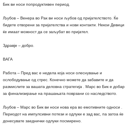
Бик ви носи попродуктивен период.
Љубов – Венера во Рак ви носи љубов од пријателството. Ќе
бидете отворени за пријателства и нови контакти. Некои Девици
ќе имаат можност да се заљубат во пријател.
Здравје – добро.
ВАГА
Работа – Пред вас е недела која носи олеснување и
ослободување од стрес. Конечно можете да забавите и да
размислите за вашата деловна стратегија . Марс во Бик е добар
за финализирање на прашањата поврзани со наследството.
Љубов – Марс во Бик ви носи нова ера во емотивните односи .
Периодот на импулсивни потези и одлуки е зад вас, па затоа ќе
донесувате заеднички одлуки посмирено.