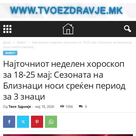
Дома
Живот
Најточниот неделен хороскоп за 18-25 мај: Сезоната на Близнаци
носи среќен период...
ЖИВОТ
Најточниот неделен хороскоп
за 18-25 мај: Сезоната на
Близнаци носи среќен период
за 3 знаци
Од
Твое Здравје
-
мај 18, 2026
1056
0