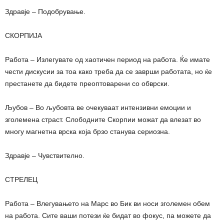
Здравје – Подобрување.
СКОРПИЈА
Работа – Излегувате од хаотичен период на работа. Ќе имате
чести дискусии за тоа како треба да се заврши работата, но ќе
престанете да бидете преоптоварени со обврски.
Љубов – Во љубовта ве очекуваат интензивни емоции и
зголемена страст. Слободните Скорпии можат да влезат во
многу магнетна врска која брзо станува сериозна.
Здравје – Чувствително.
СТРЕЛЕЦ
Работа – Влегувањето на Марс во Бик ви носи зголемен обем
на работа. Сите ваши потези ќе бидат во фокус, па можете да