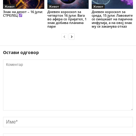
Живот
Живот
Живот
Знак на денот – 16 јули:
Дневен хороскоп за
Дневен хороскоп за
СТРЕЛЕЦ
четврток 16 јули: Вага
среда, 15 јули: Лавовите
во афера со пријател, 1
се смешкаат на парична
знак добива планина
инфузија, а на овој знак
пари
му се заканува отказ
Остави одговор