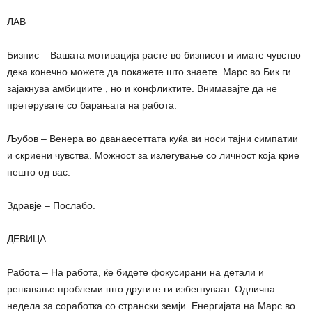
ЛАВ
Бизнис – Вашата мотивација расте во бизнисот и имате чувство
дека конечно можете да покажете што знаете. Марс во Бик ги
зајакнува амбициите , но и конфликтите. Внимавајте да не
претерувате со барањата на работа.
Љубов – Венера во дванаесеттата куќа ви носи тајни симпатии
и скриени чувства. Можност за излегување со личност која крие
нешто од вас.
Здравје – Послабо.
ДЕВИЦА
Работа – На работа, ќе бидете фокусирани на детали и
решавање проблеми што другите ги избегнуваат. Одлична
недела за соработка со странски земји. Енергијата на Марс во