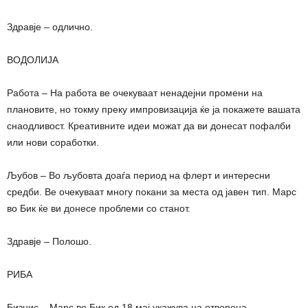
Здравје – одлично.
ВОДОЛИЈА
Работа – На работа ве очекуваат ненадејни промени на
плановите, но токму преку импровизација ќе ја покажете вашата
снаодливост. Креативните идеи можат да ви донесат пофалби
или нови соработки.
Љубов – Во љубовта доаѓа период на флерт и интересни
средби. Ве очекуваат многу покани за места од јавен тип. Марс
во Бик ќе ви донесе проблеми со станот.
Здравје – Полошо.
РИБА
Бизнис – Марс во Бик од 18 мај укажува на отворена