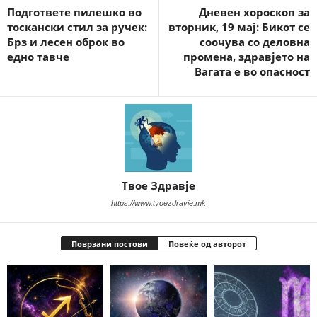
Подгответе пилешко во
Дневен хороскоп за
тоскански стил за ручек:
вторник, 19 мај: Бикот се
Брз и лесен оброк во
соочува со деловна
едно тавче
промена, здравјето на
Вагата е во опасност
Твое Здравје
https://www.tvoezdravje.mk
Поврзани постови
Повеќе од авторот