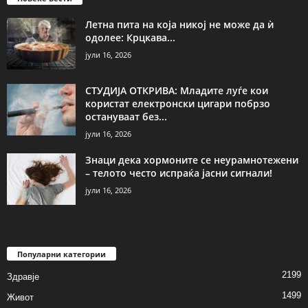
Летна пита на која никој не може да ѝ
одолее: Крцкава...
јули 16, 2026
СТУДИЈА ОТКРИВА: Младите луѓе кои
користат електронски цигари побрзо
остануваат без...
јули 16, 2026
Знаци дека хормоните се неурамнотежени
– телото често испраќа јасни сигнали!
јули 16, 2026
Популарни категории
2199
Здравје
1499
Живот