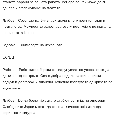
станете барани за вашата работа. Венера во Рак може да ви
донесе и зголемување на платата.
Љубов – Сезоната на Близнаци значи многу нови контакти и
познанства. Можност за запознавање личност која е позната на
пошироката јавност.
Здравје – Внимавајте на исхраната.
ЈАРЕЦ
Работа – Работните обврски се натрупуваат, но успевате сè да
држите под контрола. Ова е добра недела за финансиски
одлуки и долгорочни планови. Конечно излегувате од кризата по
еден месец.
Љубов – Во љубовта, ќе сакате стабилност и јасни одговори.
Слободните Јарци можат да сретнат личност која изгледа
сериозна и сигурна.