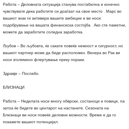
Работа – Деловната ситуација станува постабилна и конечно
чувствувате дека работите си доаѓаат на свое место . Марс во
вашиот знак ги активира вашите амбиции и ви носи
подобрување на вашата финансиска состојба . Ако сте паметни,
можете да заработите солидна заработка.
Љубов – Во љубовта, ќе сакате повеќе нежност и сигурност, но
вашиот партнер може да биде расположен. Венера во Рак ви
носи зголемено флертување преку пораки.
Здравје – Послабо.
БЛИЗНАЦИ
Работа – Неделата носи многу обврски, состаноци и повици, па
затоа ќе бидете во центарот на настаните. Сезоната на
Близнаци ви носи повеќе деловни можности. Време е да го
покажете вашиот потенцијал.